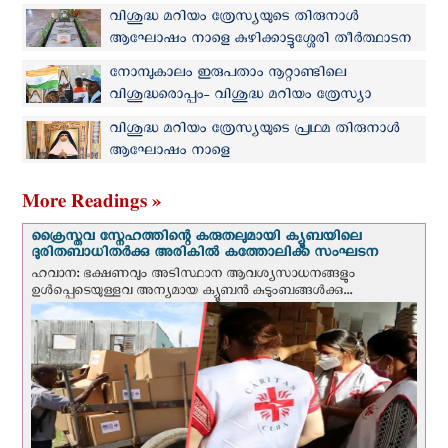
പോളി കണ്ണൂക്കാടൻ
വിശുദ്ധ മറിയം ത്രേസ്യയുടെ തിരുനാൾ
ആഘോഷം നാളെ കുഴിക്കാട്ടുശ്ശേരി തീർത്ഥാടന
കേന്ദ്രത്തിൽ
നോമ്പുകാലം ഇരുപതാം നൂറ്റാണ്ടിലെ
വിശുദ്ധരൊപ്പം- വിശുദ്ധ മറിയം ത്രേസ്യാ
വിശുദ്ധ മറിയം ത്രേസ്യയുടെ പ്രഥമ തിരുനാള്‍
ആഘോഷം നാളെ
More Readings »
ക്രൈസ്തവ സ്നേഹത്തിന്റെ കരുതലുമായി ക്യൂബയിലെ
ദുരിതബാധിതർക്കു അരികിൽ കത്തോലിക്ക സംഘടന
ഹവാന: ഭക്ഷണവും അടിസ്ഥാന ആവശ്യസാധനങ്ങളും
ഉള്‍പ്പെടെയുള്ളവ അന്യമായ ക്യൂബൻ കുടുംബങ്ങൾക്കു...