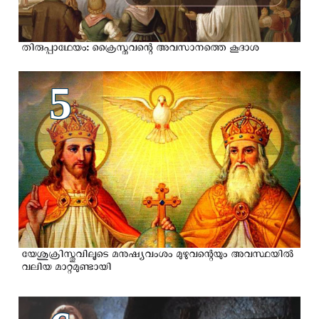
തിരുപ്പാഥേയം: ക്രൈസ്തവന്റെ അവസാനത്തെ കൂദാശ
5
യേശുക്രിസ്തുവിലൂടെ മനുഷ്യവംശം മുഴുവന്റെയും അവസ്ഥയിൽ
വലിയ മാറ്റമുണ്ടായി