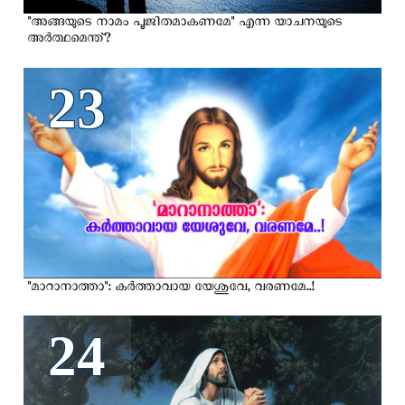
"അങ്ങയുടെ നാമം പൂജിതമാകണമേ" എന്ന യാചനയുടെ
അർത്ഥമെന്ത്?
23
"മാറാനാത്താ": കര്‍ത്താവായ യേശുവേ, വരണമേ..!
24