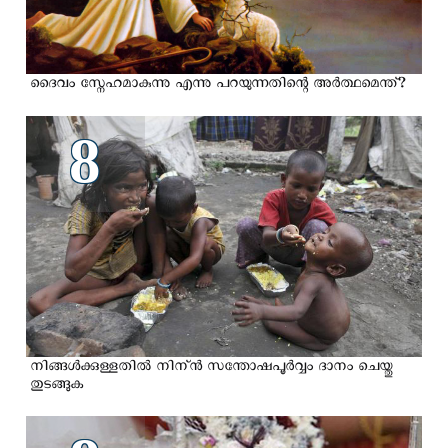
ദൈവം സ്നേഹമാകുന്നു എന്നു പറയുന്നതിന്റെ അർത്ഥമെന്ത്?
8
നിങ്ങള്‍ക്കുള്ളതില്‍ നിന്ന്‍ സന്തോഷപൂര്‍വ്വം ദാനം ചെയ്തു
തുടങ്ങുക