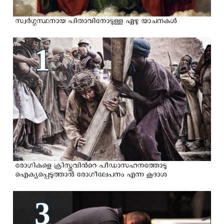
സ്വർഗ്ഗസ്ഥനായ പിതാവിനോടുള്ള ഏഴു യാചനകള്‍
1
രോഗികളെ ക്രിസ്തുവിന്‍റെ പീഡാസഹനത്തോടു
ഐക്യപ്പെടുത്താൻ രോഗീലേപനം എന്ന കൂദാശ
3