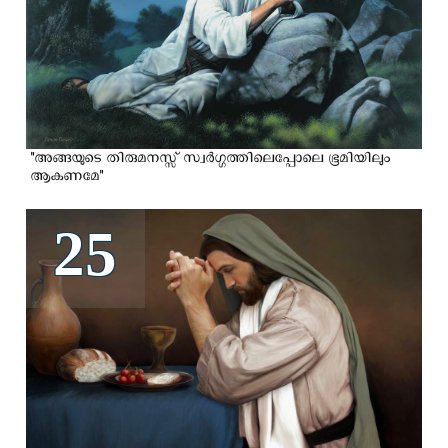
"അങ്ങയുടെ തിരുമനസ്സ് സ്വര്‍ഗ്ഗത്തിലെപ്പോലെ ഭൂമിയിലും
ആകണമേ"
25