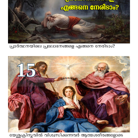
പ്രാര്‍ത്ഥനയിലെ പ്രലോഭനങ്ങളെ എങ്ങനെ നേരിടാം?
15
യേശുക്രിസ്തുവിൽ വിശ്വസിക്കുന്നവർ ആത്മശരീരങ്ങളോടെ