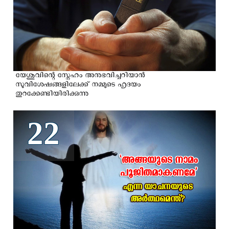
യേശുവിന്റെ സ്നേഹം അനുഭവിച്ചറിയാന്‍
സുവിശേഷങ്ങളിലേക്ക് നമ്മുടെ ഹൃദയം
തുറക്കേണ്ടിയിരിക്കുന്നു
22