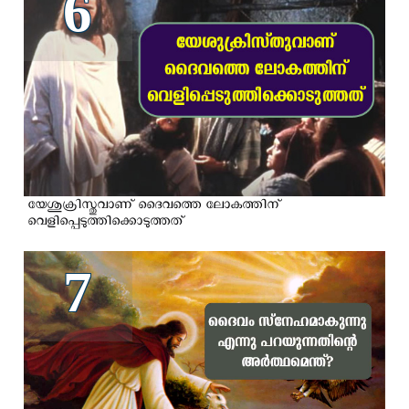
6
യേശുക്രിസ്തുവാണ് ദൈവത്തെ ലോകത്തിന്
വെളിപ്പെടുത്തിക്കൊടുത്തത്
7