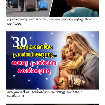
പ്രവാസികളെ ഉണരുവിൻ... ലോകം മുഴുവനും ക്രിസ്തുവിനെ
അറിയട്ടെ
30
കന്യകാമറിയം പ്രാർത്ഥിക്കുന്നു... യേശു പ്രാര്‍ത്ഥന
കേള്‍ക്കുന്നു