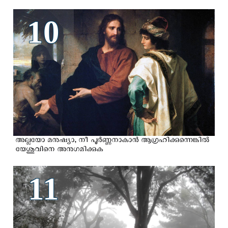
10
അല്ലയോ മനുഷ്യാ, നീ പൂർണ്ണനാകാൻ ആഗ്രഹിക്കുന്നെങ്കിൽ
യേശുവിനെ അനുഗമിക്കുക
11