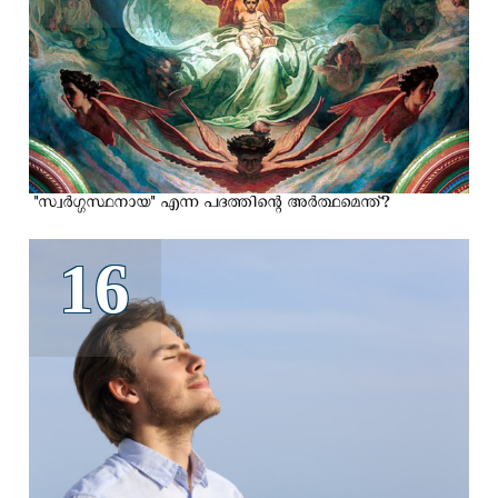
"സ്വര്‍ഗ്ഗസ്ഥനായ" എന്ന പദത്തിന്റെ അർത്ഥമെന്ത്?
16