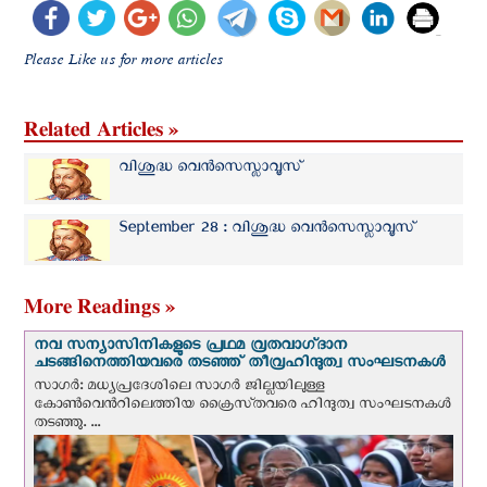
Please Like us for more articles
Related Articles »
വിശുദ്ധ വെന്‍സെസ്ലാവൂസ്
September 28 : വിശുദ്ധ വെന്‍സെസ്ലാവൂസ്
More Readings »
നവ സന്യാസിനികളുടെ പ്രഥമ വ്രതവാഗ്‌ദാന
ചടങ്ങിനെത്തിയവരെ തടഞ്ഞ് തീവ്രഹിന്ദുത്വ സംഘടനകള്‍
സാഗർ: മധ്യപ്രദേശിലെ സാഗർ ജില്ലയിലുള്ള
കോൺവെന്‍റിലെത്തിയ ക്രൈസ്‌തവരെ ഹിന്ദുത്വ സംഘടനകൾ
തടഞ്ഞു. ...