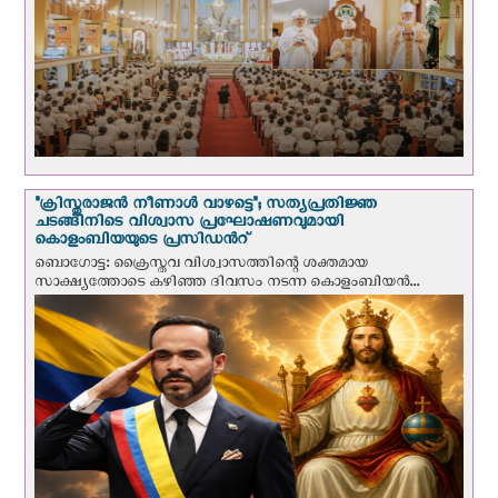
"ക്രിസ്തുരാജന്‍ നീണാള്‍ വാഴട്ടെ"; സത്യപ്രതിജ്ഞ
ചടങ്ങിനിടെ വിശ്വാസ പ്രഘോഷണവുമായി
കൊളംബിയയുടെ പ്രസിഡന്‍റ്
ബൊഗോട്ട: ക്രൈസ്തവ വിശ്വാസത്തിന്റെ ശക്തമായ
സാക്ഷ്യത്തോടെ കഴിഞ്ഞ ദിവസം നടന്ന കൊളംബിയന്‍...