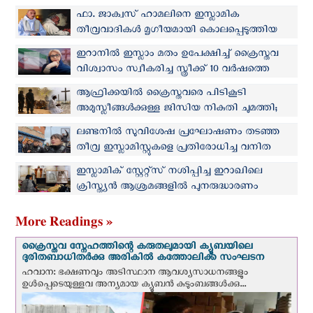
സൈന്യം അറസ്റ്റ് ചെയ്തു
ഫാ. ജാക്വസ് ഹാമലിനെ ഇസ്ലാമിക
തീവ്രവാദികള്‍ മൃഗീയമായി കൊലപ്പെടുത്തിയ
ദാരുണ സംഭവത്തിന് ഒരു പതിറ്റാണ്ട്
ഇറാനില്‍ ഇസ്ലാം മതം ഉപേക്ഷിച്ച് ക്രൈസ്തവ
വിശ്വാസം സ്വീകരിച്ച സ്ത്രീക്ക് 10 വര്‍ഷത്തെ
തടവ് ശിക്ഷ
ആഫ്രിക്കയില്‍ ക്രൈസ്തവരെ പിടികൂടി
അമുസ്ലീങ്ങള്‍ക്കുള്ള ജിസിയ നികുതി ചുമത്തി;
വീഡിയോ പുറത്തുവിട്ട് ഇസ്ലാമിക് സ്റ്റേറ്റ്സ്
ലണ്ടനിൽ സുവിശേഷ പ്രഘോഷണം തടഞ്ഞ
തീവ്ര ഇസ്ലാമിസ്റ്റുകളെ പ്രതിരോധിച്ച വനിത
പോലീസ് ഉദ്യോഗസ്ഥയ്ക്കു അഭിനന്ദന പ്രവാഹം
ഇസ്ലാമിക് സ്റ്റേറ്റ്സ് നശിപ്പിച്ച ഇറാഖിലെ
ക്രിസ്ത്യന്‍ ആശ്രമങ്ങളില്‍ പുനരുദ്ധാരണം
തുടരുന്നു
More Readings »
ക്രൈസ്തവ സ്നേഹത്തിന്റെ കരുതലുമായി ക്യൂബയിലെ
ദുരിതബാധിതർക്കു അരികിൽ കത്തോലിക്ക സംഘടന
ഹവാന: ഭക്ഷണവും അടിസ്ഥാന ആവശ്യസാധനങ്ങളും
ഉള്‍പ്പെടെയുള്ളവ അന്യമായ ക്യൂബൻ കുടുംബങ്ങൾക്കു...