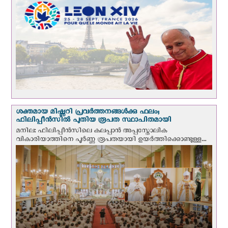
ശക്തമായ മിഷ്ണറി പ്രവർത്തനങ്ങൾക്കു ഫലം;
ഫിലിപ്പീൻസിൽ പുതിയ രൂപത സ്ഥാപിതമായി
മനില: ഫിലിപ്പീൻസിലെ കലപ്പാൻ അപ്പസ്തോലിക
വികാരിയാത്തിനെ പൂർണ്ണ രൂപതയായി ഉയർത്തിക്കൊണ്ടുള്ള...