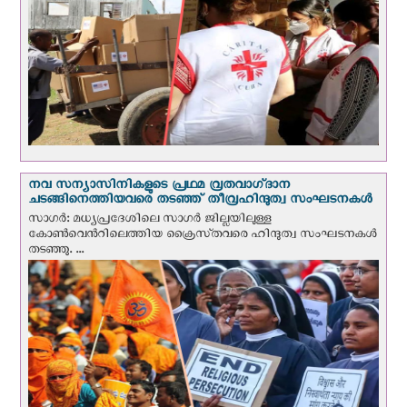
നവ സന്യാസിനികളുടെ പ്രഥമ വ്രതവാഗ്‌ദാന
ചടങ്ങിനെത്തിയവരെ തടഞ്ഞ് തീവ്രഹിന്ദുത്വ സംഘടനകള്‍
സാഗർ: മധ്യപ്രദേശിലെ സാഗർ ജില്ലയിലുള്ള
കോൺവെന്‍റിലെത്തിയ ക്രൈസ്‌തവരെ ഹിന്ദുത്വ സംഘടനകൾ
തടഞ്ഞു. ...