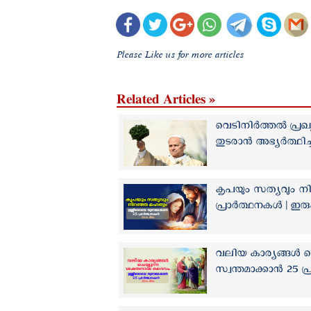
Please Like us for more articles
Related Articles »
വെടിനിര്‍ത്തല്‍ പ
തുടരാന്‍ അഭ്യർത്ഥി
കൃപയും സത്യവും നി
പ്രാർത്ഥനകൾ | ഇര
വലിയ കാര്യങ്ങൾ ച
സ്വന്തമാക്കാൻ 25 പ