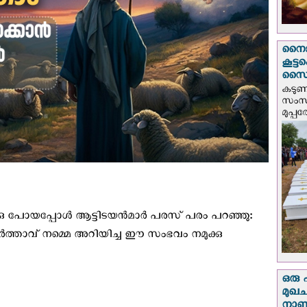
നൈജീ
കൂട്
സൈന്
കടു
സംസ്
മുപ്പ
ക്കു പോയപ്പോള്‍ ആട്ടിടയന്‍മാര്‍ പരസ്‌ പരം പറഞ്ഞു:
്‍ത്താവ്‌ നമ്മെ അറിയിച്ച ഈ സംഭവം നമുക്കു
ഒരു 
മുഖച