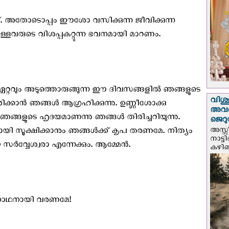
. അതോടൊപ്പം ഈശോ വസിക്കുന്ന ജീവിക്കുന്ന
ുള്ളവരുടെ വിശപ്പകറ്റുന്ന ഭവനമായി മാറണം.
 ഏറ്റവും അടുത്തൊരുങ്ങുന്ന ഈ ദിവസങ്ങളിൽ ഞങ്ങളുടെ
വിശുദ
ിക്കാൻ ഞങ്ങൾ ആഗ്രഹിക്കുന്നു. ഉണ്ണീശോക്കു
അവർ
് ഞങ്ങളുടെ ഹൃദയമാണന്നു ഞങ്ങൾ തിരിച്ചറിയുന്നു.
ജെറു
അസ്സ
ായി സൂക്ഷിക്കാനും ഞങ്ങൾക്ക് കൃപ തരണമേ. നിത്യം
നാട്ട
 സർവ്വേശ്വരാ എന്നേക്കും. ആമ്മേൻ.
കഴിഞ്
 നാഥനായി വരണമേ!