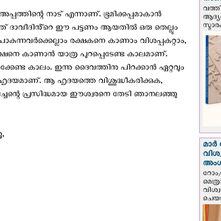
നാണയ
വത്തി
്പത്തിന്റെ നാട് എന്നാണ്. ഭൂമിക്കപ്പമാകാൻ
ആദ്യമ
സ്മാര
തത് ദാവീദിൻ്റെ ഈ പട്ടണം ആയതിൽ ഒരു തെല്ലും
കുന്നവർക്കെല്ലാം രക്ഷകനെ കാണാം വിശപ്പകറ്റാം,
ഷനെ കാണാൻ യാത്ര പുറപ്പെടേണ്ട കാലമാണ്.
്കേണ്ട കാലം. ഇന്നു ദൈവത്തിനു പിറക്കാൻ ഏറ്റവും
ൃദയമാണ്. ആ ഹൃദയത്തെ വിശുദ്ധീകരിക്കുക,
്ചന്റെ പ്രസിദ്ധമായ ഈശ്വരനെ തേടി ഞാനലഞ്ഞു
,
മാർ 
വിശ
അം
റോം/
മെത്
വിശ്
ചെയർ