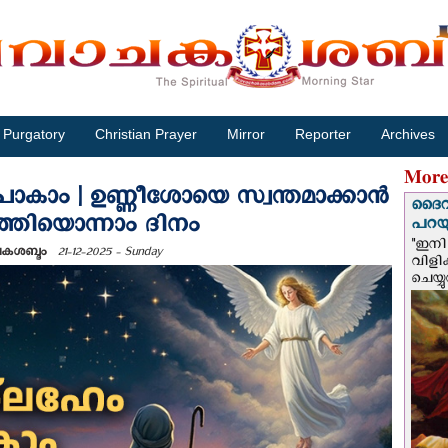
Purgatory
Christian Prayer
Mirror
Reporter
Archives
More
പോകാം | ഉണ്ണീശോയെ സ്വന്തമാക്കാൻ
ദൈവം
ത്തിയൊന്നാം ദിനം
പറയു
"ഇനി 
ചകശബ്ദം
21-12-2025 - Sunday
വിളി
ചെയ്യ