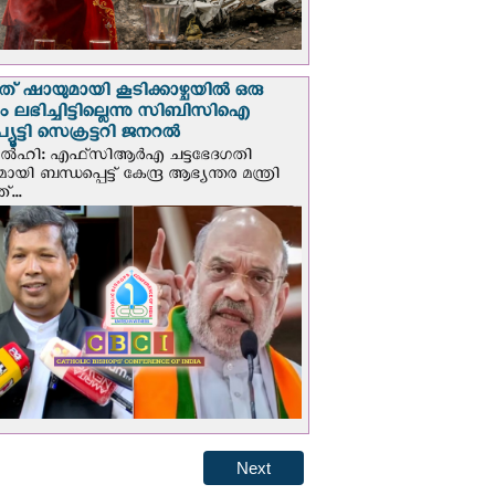
് ഷായുമായി കൂടിക്കാഴ്ചയില്‍ ഒരു
പും ലഭിച്ചിട്ടില്ലെന്നു സിബിസിഐ
ൂട്ടി സെക്രട്ടറി ജനറല്‍
ഡല്‍ഹി: എഫ്‌സിആര്‍എ ചട്ടഭേദഗതി
മായി ബന്ധപ്പെട്ട് കേന്ദ്ര ആഭ്യന്തര മന്ത്രി
...
Next