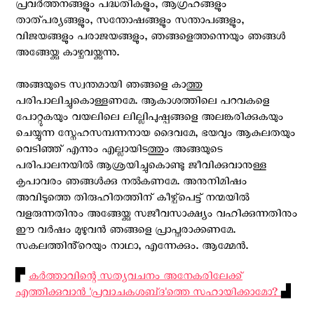
പ്രവർത്തനങ്ങളും പദ്ധതികളും, ആഗ്രഹങ്ങളും
താത്പര്യങ്ങളും, സന്തോഷങ്ങളും സന്താപങ്ങളും,
വിജയങ്ങളും പരാജയങ്ങളും, ഞങ്ങളെത്തന്നെയും ഞങ്ങൾ
അങ്ങേയ്ക്കു കാഴ്ചവയ്ക്കുന്നു.
അങ്ങയുടെ സ്വന്തമായി ഞങ്ങളെ കാത്തു
പരിപാലിച്ചുകൊള്ളണമേ. ആകാശത്തിലെ പറവകളെ
പോറ്റുകയും വയലിലെ ലില്ലിപുഷ്പങ്ങളെ അലങ്കരിക്കുകയും
ചെയ്യുന്ന സ്നേഹസമ്പന്നനായ ദൈവമേ, ഭയവും ആകുലതയും
വെടിഞ്ഞ് എന്നും എല്ലായിടത്തും അങ്ങയുടെ
പരിപാലനയിൽ ആശ്രയിച്ചുകൊണ്ടു ജീവിക്കുവാനുള്ള
കൃപാവരം ഞങ്ങൾക്കു നൽകണമേ. അനുനിമിഷം
അവിടുത്തെ തിരുഹിതത്തിന് കീഴ്പ്പെട്ട് നന്മയിൽ
വളരുന്നതിനും അങ്ങേയ്ക്കു സജീവസാക്ഷ്യം വഹിക്കുന്നതിനും
ഈ വര്‍ഷം മുഴുവന്‍ ഞങ്ങളെ പ്രാപ്തരാക്കണമേ.
സകലത്തിൻ്റെയും നാഥാ, എന്നേക്കും. ആമ്മേന്‍.
▛
കര്‍ത്താവിന്റെ സത്യവചനം അനേകരിലേക്ക്
എത്തിക്കുവാന്‍ 'പ്രവാചകശബ്‌ദ'ത്തെ സഹായിക്കാമോ?
▟