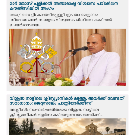
മാർ ജോസ് പുളിക്കൽ അന്താരാഷ്ട്ര വിശ്വാസ പരിശീലന
കൗൺസിലിൽ അംഗം
റോം/ കൊച്ചി: കാഞ്ഞിരപ്പള്ളി രൂപതാ മെത്രാനും
സീറോമലബാർ സഭയുടെ വിശ്വാസപരിശീലന കമ്മീഷൻ
ചെയർമാനുമായ...
വിശുദ്ധ നാട്ടിലെ ക്രിസ്ത്യാനികൾ മടുത്തു, അവർക്ക് വേണ്ടത്
സമാധാനം: ജെറുസലേം പാത്രിയാര്‍ക്കീസ്
അസ്സീസി: സംഘര്‍ഷഭരിതമായ വിശുദ്ധ നാട്ടിലെ
ക്രിസ്ത്യാനികൾ തളര്‍ന്നു കഴിഞ്ഞുവെന്നും അവർക്ക്...