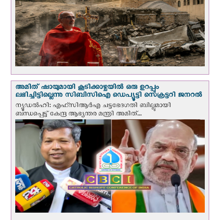
അമിത് ഷായുമായി കൂടിക്കാഴ്ചയില്‍ ഒരു ഉറപ്പും
ലഭിച്ചിട്ടില്ലെന്നു സിബിസിഐ ഡെപ്യൂട്ടി സെക്രട്ടറി ജനറല്‍
ന്യൂഡല്‍ഹി: എഫ്‌സിആര്‍എ ചട്ടഭേദഗതി ബില്ലുമായി
ബന്ധപ്പെട്ട് കേന്ദ്ര ആഭ്യന്തര മന്ത്രി അമിത്...