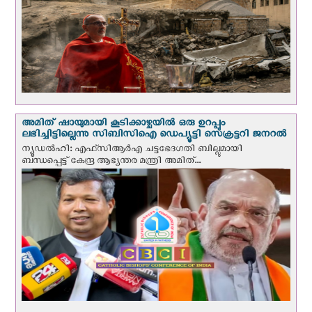
അമിത് ഷായുമായി കൂടിക്കാഴ്ചയില്‍ ഒരു ഉറപ്പും
ലഭിച്ചിട്ടില്ലെന്നു സിബിസിഐ ഡെപ്യൂട്ടി സെക്രട്ടറി ജനറല്‍
ന്യൂഡല്‍ഹി: എഫ്‌സിആര്‍എ ചട്ടഭേദഗതി ബില്ലുമായി
ബന്ധപ്പെട്ട് കേന്ദ്ര ആഭ്യന്തര മന്ത്രി അമിത്...