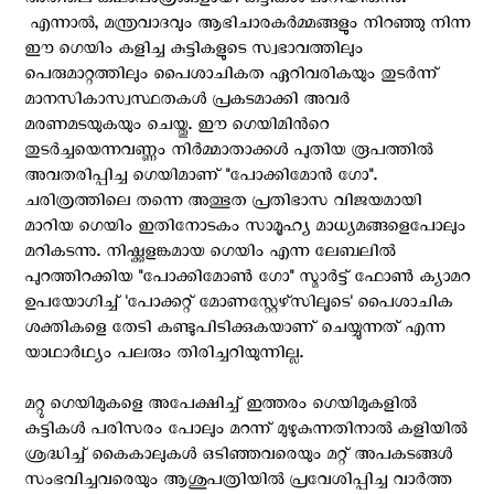
അതിലെ കഥാപാത്രങ്ങളായി കുട്ടികള്‍ മാറിയിരുന്നു.
എന്നാല്‍, മന്ത്രവാദവും ആഭിചാരകര്‍മ്മങ്ങളും നിറഞ്ഞു നിന്ന
ഈ ഗെയിം കളിച്ച കുട്ടികളുടെ സ്വഭാവത്തിലും
പെരുമാറ്റത്തിലും പൈശാചികത ഏറിവരികയും തുടര്‍ന്ന്
മാനസികാസ്വസ്ഥതകള്‍ പ്രകടമാക്കി അവര്‍
മരണമടയുകയും ചെയ്തു. ഈ ഗെയിമിന്‍റെ
തുടര്‍ച്ചയെന്നവണ്ണം നിര്‍മ്മാതാക്കള്‍ പുതിയ രൂപത്തില്‍
അവതരിപ്പിച്ച ഗെയിമാണ് "പോക്കിമോന്‍ ഗോ".
ചരിത്രത്തിലെ തന്നെ അത്ഭുത പ്രതിഭാസ വിജയമായി
മാറിയ ഗെയിം ഇതിനോടകം സാമൂഹ്യ മാധ്യമങ്ങളെപോലും
മറികടന്നു. നിഷ്ക്കളങ്കമായ ഗെയിം എന്ന ലേബലിൽ
പുറത്തിറക്കിയ "പോക്കിമോൺ ഗോ" സ്മാര്‍ട്ട് ഫോണ്‍ ക്യാമറ
ഉപയോഗിച്ച് 'പോക്കറ്റ് മോണസ്റ്റേഴ്‌സിലൂടെ' പൈശാചിക
ശക്തികളെ തേടി കണ്ടുപിടിക്കുകയാണ് ചെയ്യുന്നത് എന്ന
യാഥാർഥ്യം പലരും തിരിച്ചറിയുന്നില്ല.
മറ്റു ഗെയിമുകളെ അപേക്ഷിച്ച് ഇത്തരം ഗെയിമുകളിൽ
കുട്ടികൾ പരിസരം പോലും മറന്ന് മുഴുകുന്നതിനാൽ കളിയില്‍
ശ്രദ്ധിച്ച് കൈകാലുകള്‍ ഒടിഞ്ഞവരെയും മറ്റ് അപകടങ്ങൾ
സംഭവിച്ചവരെയും ആശുപത്രിയില്‍ പ്രവേശിപ്പിച്ച വാര്‍ത്ത