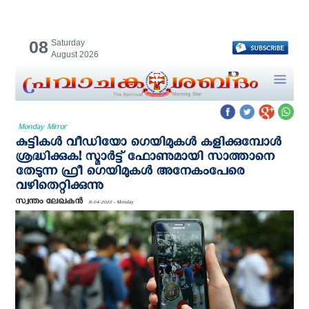
08
Saturday
August 2026
Monday Mirror
കുട്ടികൾ വീഡിയോ ഗെയിമുകൾ കളിക്കുമ്പോൾ
ശ്രദ്ധിക്കുക! സ്മാര്‍ട്ട് ഫോണുമായി സാത്താനെ
തേടുന്ന ഫ്രീ ഗെയിമുകൾ അനേകംപേരെ
വഴിതെറ്റിക്കുന്നു
സ്വന്തം ലേഖകന്‍
11-04-2022 - Monday