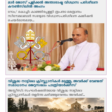
മാർ ജോസ് പുളിക്കൽ അന്താരാഷ്ട്ര വിശ്വാസ പരിശീലന
കൗൺസിലിൽ അംഗം
റോം/ കൊച്ചി: കാഞ്ഞിരപ്പള്ളി രൂപതാ മെത്രാനും
സീറോമലബാർ സഭയുടെ വിശ്വാസപരിശീലന കമ്മീഷൻ
ചെയർമാനുമായ...
വിശുദ്ധ നാട്ടിലെ ക്രിസ്ത്യാനികൾ മടുത്തു, അവർക്ക് വേണ്ടത്
സമാധാനം: ജെറുസലേം പാത്രിയാര്‍ക്കീസ്
അസ്സീസി: സംഘര്‍ഷഭരിതമായ വിശുദ്ധ നാട്ടിലെ
ക്രിസ്ത്യാനികൾ തളര്‍ന്നു കഴിഞ്ഞുവെന്നും അവർക്ക്...