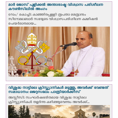
മാർ ജോസ് പുളിക്കൽ അന്താരാഷ്ട്ര വിശ്വാസ പരിശീലന
കൗൺസിലിൽ അംഗം
റോം/ കൊച്ചി: കാഞ്ഞിരപ്പള്ളി രൂപതാ മെത്രാനും
സീറോമലബാർ സഭയുടെ വിശ്വാസപരിശീലന കമ്മീഷൻ
ചെയർമാനുമായ...
വിശുദ്ധ നാട്ടിലെ ക്രിസ്ത്യാനികൾ മടുത്തു, അവർക്ക് വേണ്ടത്
സമാധാനം: ജെറുസലേം പാത്രിയാര്‍ക്കീസ്
അസ്സീസി: സംഘര്‍ഷഭരിതമായ വിശുദ്ധ നാട്ടിലെ
ക്രിസ്ത്യാനികൾ തളര്‍ന്നു കഴിഞ്ഞുവെന്നും അവർക്ക്...