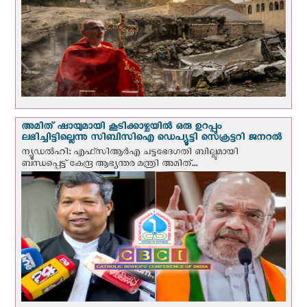
അമിത് ഷായുമായി കൂടിക്കാഴ്ചയില്‍ ഒരു ഉറപ്പും
ലഭിച്ചിട്ടില്ലെന്നു സിബിസിഐ ഡെപ്യൂട്ടി സെക്രട്ടറി ജനറല്‍
ന്യൂഡല്‍ഹി: എഫ്‌സിആര്‍എ ചട്ടഭേദഗതി ബില്ലുമായി
ബന്ധപ്പെട്ട് കേന്ദ്ര ആഭ്യന്തര മന്ത്രി അമിത്...