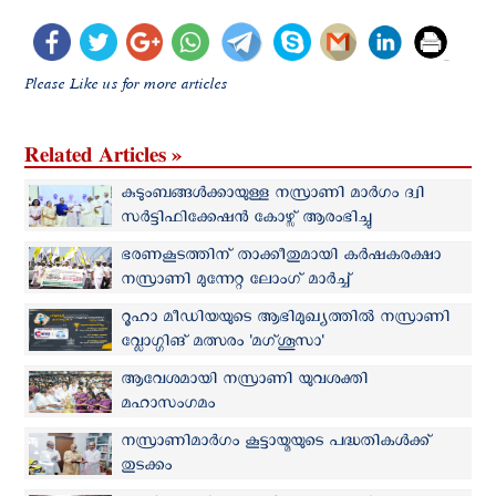
Please Like us for more articles
Related Articles »
കുടുംബങ്ങൾക്കായുള്ള നസ്രാണി മാർഗം ദ്വി
സർട്ടിഫിക്കേഷൻ കോഴ്സ‌് ആരംഭിച്ചു
ഭരണകൂടത്തിന് താക്കീതുമായി കർഷകരക്ഷാ
നസ്രാണി മുന്നേറ്റ ലോംഗ് മാര്‍ച്ച്
റൂഹാ മീഡിയയുടെ ആഭിമുഖ്യത്തില്‍ നസ്രാണി
വ്ലോഗ്ഗിങ് മത്സരം 'മഗ്ശൂസാ'
ആവേശമായി നസ്രാണി യുവശക്തി
മഹാസംഗമം
നസ്രാണിമാർഗം കൂട്ടായ്മയുടെ പദ്ധതികൾക്ക്
തുടക്കം