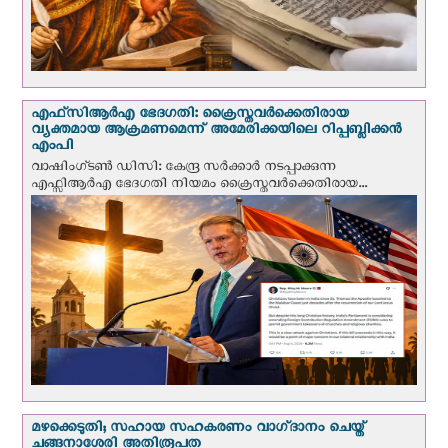
എഫ്‌സി‌ആര്‍‌എ ഭേദഗതി: ക്രൈസ്തവർക്കെതിരായ
വ്യക്തമായ ആക്രമണമെന്ന് അമേരിക്കയിലെ റിപ്പബ്ലിക്കൻ
എംപി
വാഷിംഗ്ടണ്‍ ഡി‌സി: കേന്ദ്ര സർക്കാർ നടപ്പാക്കുന്ന
എഫ്സിആർഎ ഭേദഗതി നിയമം ക്രൈസ്തവർക്കെതിരായ...
മഴക്കെടുതി; സഹായ സഹകരണം വാഗ്‌ദാനം ചെയ്ത്
ചങ്ങനാശേരി അതിരൂപത