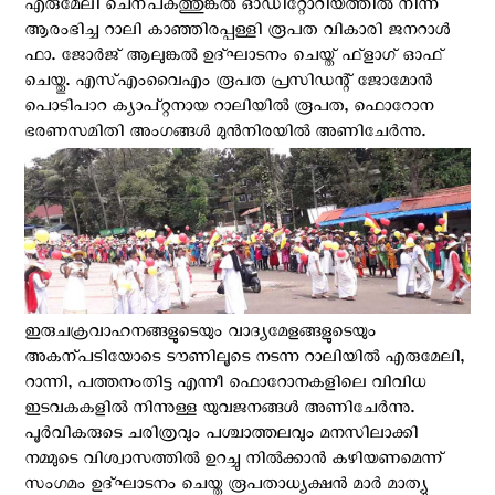
എരുമേലി ചെന്പകത്തുങ്കല്‍ ഓഡിറ്റോറിയത്തില്‍ നിന്ന്
ആരംഭിച്ച റാലി കാഞ്ഞിരപ്പള്ളി രൂപത വികാരി ജനറാള്‍
ഫാ. ജോര്‍ജ് ആലുങ്കല്‍ ഉദ്ഘാടനം ചെയ്ത് ഫ്‌ളാഗ് ഓഫ്
ചെയ്തു. എസ്എംവൈഎം രൂപത പ്രസിഡന്റ് ജോമോന്‍
പൊടിപാറ ക്യാപ്റ്റനായ റാലിയില്‍ രൂപത, ഫൊറോന
ഭരണസമിതി അംഗങ്ങള്‍ മുന്‍നിരയില്‍ അണിചേര്‍ന്നു.
ഇരുചക്രവാഹനങ്ങളുടെയും വാദ്യമേളങ്ങളുടെയും
അകന്പടിയോടെ ടൗണിലൂടെ നടന്ന റാലിയില്‍ എരുമേലി,
റാന്നി, പത്തനംതിട്ട എന്നീ ഫൊറോനകളിലെ വിവിധ
ഇടവകകളില്‍ നിന്നുള്ള യുവജനങ്ങള്‍ അണിചേര്‍ന്നു.
പൂര്‍വികരുടെ ചരിത്രവും പശ്ചാത്തലവും മനസിലാക്കി
നമ്മുടെ വിശ്വാസത്തില്‍ ഉറച്ചു നില്‍ക്കാന്‍ കഴിയണമെന്ന്
സംഗമം ഉദ്ഘാടനം ചെയ്ത രൂപതാധ്യക്ഷന്‍ മാര്‍ മാത്യു