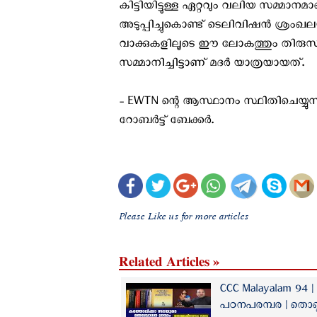
കിട്ടിയിട്ടുള്ള ഏറ്റവും വലിയ സമ്
അടുപ്പിച്ചുകൊണ്ട് ടെലിവിഷന്‍ ശ്രം
വാക്കുകളിലൂടെ ഈ ലോകത്തും തിരു
സമ്മാനിച്ചിട്ടാണ് മദര്‍ യാത്രയായത്.
- EWTN ന്റെ ആസ്ഥാനം സ്ഥിതിചെയ്യ
റോബര്‍ട്ട്‌ ബേക്കര്‍.
Please Like us for more articles
Related Articles »
CCC Malayalam 94
പഠനപരമ്പര | തൊണ്ണ