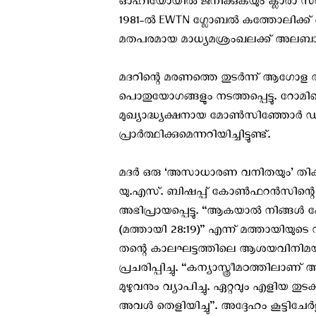
ഓഹിയോയില്‍ ജനിക്കുകയും ക്ലാരാ സന
1981-ല്‍ EWTN ഗ്ലോബല്‍ കത്തോലിക്ക് 
മതപരമായ മാധ്യമശ്രംഖലക്ക് അലബാമയ
മദറിന്റെ മരണത്തെ തുടര്‍ന്ന് ആഗോള 
പൊതുയോഗങ്ങളും നടത്തപ്പെട്ടു. റോമിലെ
മുഖ്യാദ്ധ്യക്ഷനായ മോണ്‍സിഞ്ഞോര്‍
പ്രാര്‍ത്ഥിക്കുമെന്നറിയിച്ചിട്ടുണ്ട്.
മദര്‍ ഒരു ‘അസാധാരണ വനിതയും’ തി
യു.എസ്. ബിഷപ്പ്‌ കോണ്‍ഫറന്‍സിന്റെ
അഭിപ്രായപ്പെട്ടു. “ആകയാല്‍ നിങ്ങള്‍
(മത്തായി 28:19)” എന്ന് മത്തായിയുടെ
തന്റെ കാലഘട്ടത്തിലെ ആശയവിനിമയ 
പ്രചരിപ്പിച്ചു. “കന്യാസ്ത്രീമഠത്തി
മുഴുവനും വ്യാപിച്ചു. ഏറ്റവും എളിയ തുട
അവള്‍ തെളിയിച്ചു”. അദ്ദേഹം കൂട്ടിചേര്‍ത