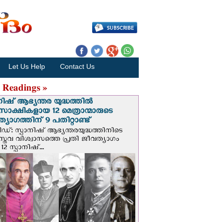
Let Us Help
Contact Us
 Readings »
നിഷ് ആഭ്യന്തര യുദ്ധത്തില്‍
സാക്ഷികളായ 12 മെത്രാന്മാരുടെ
്യാഗത്തിന് 9 പതിറ്റാണ്ട്
ിഡ്: സ്പാനിഷ് ആഭ്യന്തരയുദ്ധത്തിനിടെ
സ്തവ വിശ്വാസത്തെ പ്രതി ജീവത്യാഗം
 12 സ്പാനിഷ്...