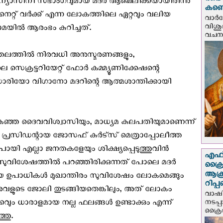
രണ്ട
്യാസിനീ സഭാംഗവുമായ മദര്‍ ആഞ്ചലിക്കയായിരിന്നു
കണ്ട
നെറ്റ് വര്‍ക്ക്‌ എന്ന ലോകത്തിലെ ഏറ്റവും വലിയ
വാര്
വിശുദ
ില്‍ ആരംഭം കുറിച്ചത്.
വചന.
തലത്തില്‍ നിരവധി അനുസ്മരണങ്ങളും,
 സെക്രട്ടറിയേറ്റ് ഫോര്‍ കമ്മ്യൂണിക്കേഷന്റെ
 ഡാരിയോ വിഗാനോ മദറിന്റെ ആത്മശാന്തിക്കായി
കഞ്ഞ ദൈവവിശ്വാസിയും, മാധ്യമ കുലപതിയുമാണെന്ന്
 പ്രസിഡന്റായ ജോസഫ് കുര്‍ട്സ് മെത്രാപ്പോലീത്ത
 പോയി എല്ലാ ജനതകളേയും ശിക്ഷ്യപ്പെടുത്തുവിന്‍
എഫ്‌
 സുവിശേഷത്തില്‍ പറഞ്ഞിരിക്കുന്നത് പോലെ മദര്‍
ക്രൈ
ആക്
ഉപാധികള്‍ മുഖാന്തിരം സുവിശേഷം ലോകമെങ്ങും
റിപ്
ലാണ് അവളുടെ ജോലി തുടങ്ങിയതെങ്കിലും, അത് ലോകം
വാഷിം
ക്കവും ധാരാളമായ നല്ല ഫലങ്ങള്‍ ഉണ്ടാക്കും എന്ന്
നടപ്
ക്രൈ
്തു.