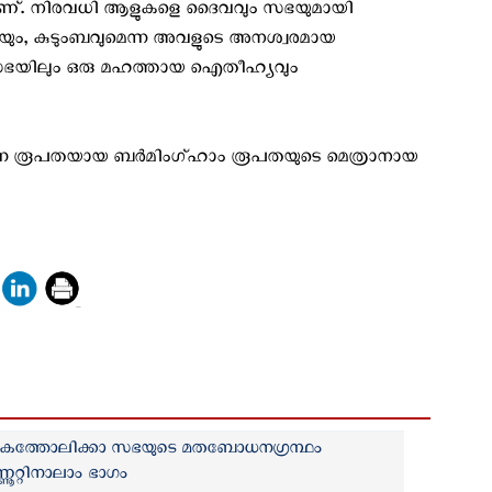
മാനമാണ്. നിരവധി ആളുകളെ ദൈവവും സഭയുമായി
ഖലയും, കുടുംബവുമെന്ന അവളുടെ അനശ്വരമായ
സഭയിലും ഒരു മഹത്തായ ഐതീഹ്യവും
ുന്ന രൂപതയായ ബര്‍മിംഗ്ഹാം രൂപതയുടെ മെത്രാനായ
 | കത്തോലിക്കാ സഭയുടെ മതബോധനഗ്രന്ഥം
ൂറ്റിനാലാം ഭാഗം