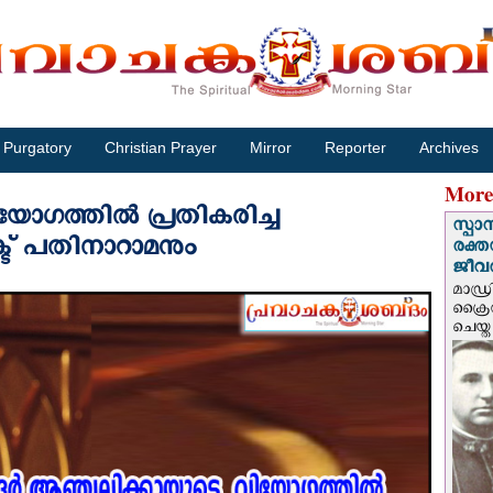
Purgatory
Christian Prayer
Mirror
Reporter
Archives
More
യോഗത്തില്‍ പ്രതികരിച്ച
സ്പാ
ട് പതിനാറാമനും
രക്ത
ജീവത
മാഡ്ര
ക്രൈ
ചെയ്ത