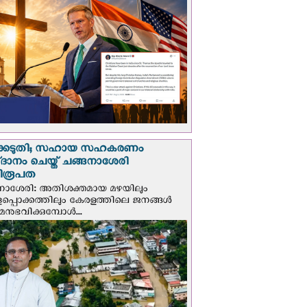
്കെടുതി; സഹായ സഹകരണം
‌ദാനം ചെയ്ത് ചങ്ങനാശേരി
ിരൂപത
നാശേരി: അതിശക്തമായ മഴയിലും
ളപ്പൊക്കത്തിലും കേരളത്തിലെ ജനങ്ങൾ
മനുഭവിക്കുമ്പോൾ...