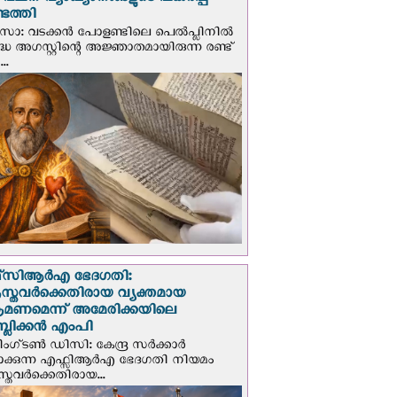
് വചന വ്യാഖ്യാനങ്ങളുടെ പകര്‍പ്പ്
െത്തി
‍സോ: വടക്കൻ പോളണ്ടിലെ പെൽപ്ലിനില്‍
്ധ അഗസ്റ്റിന്റെ അജ്ഞാതമായിരുന്ന രണ്ട്
..
സി‌ആര്‍‌എ ഭേദഗതി:
സ്തവർക്കെതിരായ വ്യക്തമായ
രമണമെന്ന് അമേരിക്കയിലെ
പബ്ലിക്കൻ എംപി
ഗ്ടണ്‍ ഡി‌സി: കേന്ദ്ര സർക്കാർ
പാക്കുന്ന എഫ്സിആർഎ ഭേദഗതി നിയമം
സ്തവർക്കെതിരായ...