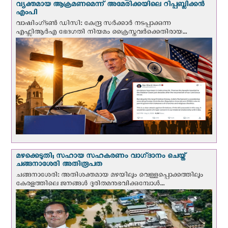
വ്യക്തമായ ആക്രമണമെന്ന് അമേരിക്കയിലെ റിപ്പബ്ലിക്കൻ
എംപി
വാഷിംഗ്ടണ്‍ ഡി‌സി: കേന്ദ്ര സർക്കാർ നടപ്പാക്കുന്ന
എഫ്സിആർഎ ഭേദഗതി നിയമം ക്രൈസ്തവർക്കെതിരായ...
മഴക്കെടുതി; സഹായ സഹകരണം വാഗ്‌ദാനം ചെയ്ത്
ചങ്ങനാശേരി അതിരൂപത
ചങ്ങനാശേരി: അതിശക്തമായ മഴയിലും വെള്ളപ്പൊക്കത്തിലും
കേരളത്തിലെ ജനങ്ങൾ ദുരിതമനുഭവിക്കുമ്പോൾ...