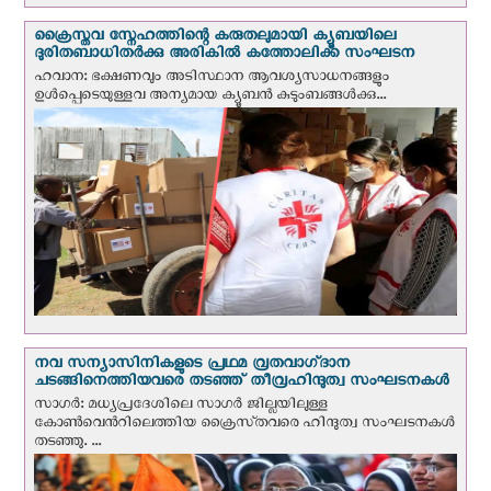
ക്രൈസ്തവ സ്നേഹത്തിന്റെ കരുതലുമായി ക്യൂബയിലെ
ദുരിതബാധിതർക്കു അരികിൽ കത്തോലിക്ക സംഘടന
ഹവാന: ഭക്ഷണവും അടിസ്ഥാന ആവശ്യസാധനങ്ങളും
ഉള്‍പ്പെടെയുള്ളവ അന്യമായ ക്യൂബൻ കുടുംബങ്ങൾക്കു...
നവ സന്യാസിനികളുടെ പ്രഥമ വ്രതവാഗ്‌ദാന
ചടങ്ങിനെത്തിയവരെ തടഞ്ഞ് തീവ്രഹിന്ദുത്വ സംഘടനകള്‍
സാഗർ: മധ്യപ്രദേശിലെ സാഗർ ജില്ലയിലുള്ള
കോൺവെന്‍റിലെത്തിയ ക്രൈസ്‌തവരെ ഹിന്ദുത്വ സംഘടനകൾ
തടഞ്ഞു. ...