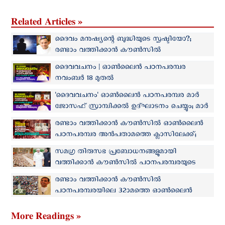
Related Articles »
ദൈവം മനുഷ്യന്റെ ബുദ്ധിയുടെ സൃഷ്ടിയോ?;
രണ്ടാം വത്തിക്കാന്‍ കൗണ്‍സില്‍
പഠനപരമ്പരയുടെ 65ാമത്തെ ക്ലാസ് ഈ
ദൈവവചനം | ഓണ്‍ലൈന്‍ പഠനപരമ്പര
ശനിയാഴ്ച
നവംബർ 18 മുതല്‍
'ദൈവവചനം' ഓണ്‍ലൈന്‍ പഠനപരമ്പര മാര്‍
ജോസഫ് സ്രാമ്പിക്കല്‍ ഉദ്ഘാടനം ചെയ്യും; മാര്‍
പീറ്റര്‍ കൊച്ചുപുരയ്ക്കല്‍ അനുഗ്രഹ പ്രഭാഷണം
രണ്ടാം വത്തിക്കാൻ കൗൺസിൽ ഓൺലൈൻ
നടത്തും
പഠനപരമ്പര അൻപതാമത്തെ ക്ലാസിലേക്ക്;
ശനിയാഴ്ച നടക്കുന്ന ക്ലാസിൽ മാർ ജോസഫ്
സമഗ്ര തിരുസഭ പ്രബോധനങ്ങളുമായി
സ്രാമ്പിക്കലിന്റെ സാന്നിധ്യവും
വത്തിക്കാൻ കൗൺസില്‍ പഠനപരമ്പരയുടെ
34ാമത്തെ ഓണ്‍ലൈന്‍ ക്ലാസ് നാളെ
രണ്ടാം വത്തിക്കാൻ കൗൺസില്‍
പഠനപരമ്പരയിലെ 32ാമത്തെ ഓണ്‍ലൈന്‍
ക്ലാസ് നാളെ ശനിയാഴ്ച (ജൂലൈ 16)
More Readings »