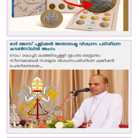
മാർ ജോസ് പുളിക്കൽ അന്താരാഷ്ട്ര വിശ്വാസ പരിശീലന
കൗൺസിലിൽ അംഗം
റോം/ കൊച്ചി: കാഞ്ഞിരപ്പള്ളി രൂപതാ മെത്രാനും
സീറോമലബാർ സഭയുടെ വിശ്വാസപരിശീലന കമ്മീഷൻ
ചെയർമാനുമായ...