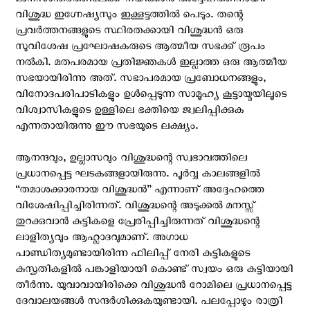
മാനസാന്തരത്തിലേക്ക് നയിക്കാന്‍ അദ്ദേഹത്തിനായി.
വിശുദ്ധ ഇഗ്നേഷ്യസും ഇക്കൂട്ടത്തില്‍ പെടും. തന്റെ
പ്രവര്‍ത്തനങ്ങളുടെ സ്ഥിരതക്കായി വിശുദ്ധന്‍ ഒരു
സുവിശേഷ പ്രഘോഷകരുടെ ആത്മീയ സഭക്ക് രൂപം
നല്‍കി. മതപരമായ പ്രതിജ്ഞകള്‍ ഇല്ലാത്ത ഒരു ആത്മീയ
സഭയായിരിന്നു അത്. സഭാപരമായ പ്രബോധനങ്ങളും,
വിനോദപരിപാടികളും ഉള്‍പ്പെടുന്ന സാമൂഹ്യ കൂട്ടായ്മയിലൂടെ
വിശ്വാസികളുടെ ഉള്ളിലെ ഭക്തിയെ ജ്വലിപ്പിക്കുക
എന്നതായിരുന്നു ഈ സഭയുടെ ലക്ഷ്യം.
ആനന്ദവും, ഉല്ലാസവും വിശുദ്ധന്റെ സ്വഭാവത്തിലെ
പ്രധാനപ്പെട്ട ഘടകങ്ങളായിരുന്നു. പൂര്‍വ്വ കാലങ്ങളില്‍
“തമാശക്കാരനായ വിശുദ്ധന്‍” എന്നാണ് അദ്ദേഹത്തെ
വിശേഷിപ്പിച്ചിരിന്നത്. വിശുദ്ധന്റെ അടുക്കല്‍ മനസ്സ്
തുറക്കുവാന്‍ കുട്ടികളെ പ്രേരിപ്പിച്ചിരുന്നത് വിശുദ്ധന്റെ
ലാളിത്യവും ആഹ്ലാദവുമാണ്. അഗാധ
പാണ്ഡിത്യമുണ്ടായിരിന്ന ഫിലിപ്പ് നേരി കുട്ടികളുടെ
കുസൃതികളില്‍ പങ്കാളിയായി കൊണ്ട് സ്വയം ഒരു കുട്ടിയായി
തീര്‍ന്നു. യുവാവായിരിക്കെ വിശുദ്ധന്‍ റോമിലെ പ്രധാനപ്പെട്ട
ദേവാലയങ്ങള്‍ സന്ദര്‍ശിക്കുകയുണ്ടായി. പലപ്പോഴും രാത്രി