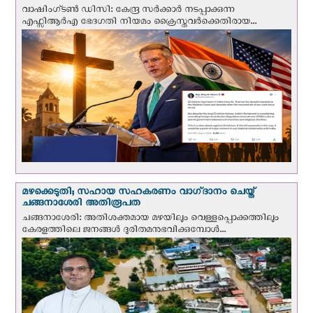
വാഷിംഗ്ടണ്‍ ഡി‌സി: കേന്ദ്ര സർക്കാർ നടപ്പാക്കുന്ന
എഫ്സിആർഎ ഭേദഗതി നിയമം ക്രൈസ്തവർക്കെതിരായ...
മഴക്കെടുതി; സഹായ സഹകരണം വാഗ്‌ദാനം ചെയ്ത്
ചങ്ങനാശേരി അതിരൂപത
ചങ്ങനാശേരി: അതിശക്തമായ മഴയിലും വെള്ളപ്പൊക്കത്തിലും
കേരളത്തിലെ ജനങ്ങൾ ദുരിതമനുഭവിക്കുമ്പോൾ...