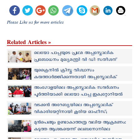
Please Like us for more articles
Related Articles »
ലെയോ പാപ്പയുടെ പ്രഥമ അപ്പസ്തോലിക
പ്രബോധനം മുഖ്യമന്ത്രി വി ഡി സതീശന്
സമ്മാനിച്ച് സിസിബിഐ
യുക്രൈനിൽ ക്രിസ്തു വിശ്വാസം
കരുത്താർജ്ജിക്കുന്നതായി അപ്പസ്തോലിക്
ന്യൂണ്‍ഷോയുടെ വെളിപ്പെടുത്തല്‍
അംഗോളയിലെ അപ്പസ്തോലിക സന്ദര്‍ശനം
പൂര്‍ത്തിയാക്കി ലെയോ പാപ്പ ഇക്വറ്റോറിയൽ
ഗിനിയില്‍
വടക്കൻ അറേബ്യയിലെ അപ്പസ്തോലിക്
വികാരിയേറ്റിനായി കൂരിയ ഓഫീസ്;
തറക്കല്ലിടൽ നടത്തി
മുൻപെങ്ങും ഉണ്ടാകാത്തത്ര വലിയ ആക്രമണം:
കടുത്ത ആശങ്കയെന്ന് ലെബനോനിലെ
അപ്പസ്തോലിക് ന്യൂൺഷ്യോ