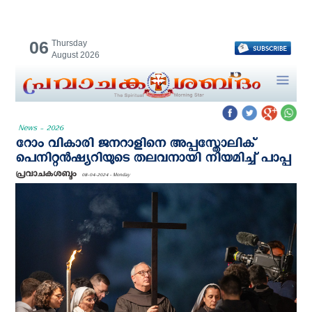
06
Thursday
August 2026
News - 2026
റോം വികാരി ജനറാളിനെ അപ്പസ്തോലിക്
പെനിറ്റൻഷ്യറിയുടെ തലവനായി നിയമിച്ച് പാപ്പ
പ്രവാചകശബ്ദം
08-04-2024 - Monday