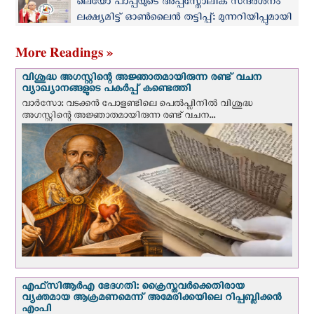
ലെയോ പാപ്പയുടെ അപ്പസ്തോലിക സന്ദർശനം
ലക്ഷ്യമിട്ട് ഓണ്‍ലൈന്‍ തട്ടിപ്പ്: മുന്നറിയിപ്പുമായി
കാമറൂൺ സഭ
More Readings »
വിശുദ്ധ അഗസ്റ്റിന്റെ അജ്ഞാതമായിരുന്ന രണ്ട് വചന
വ്യാഖ്യാനങ്ങളുടെ പകര്‍പ്പ് കണ്ടെത്തി
വാര്‍സോ: വടക്കൻ പോളണ്ടിലെ പെൽപ്ലിനില്‍ വിശുദ്ധ
അഗസ്റ്റിന്റെ അജ്ഞാതമായിരുന്ന രണ്ട് വചന...
എഫ്‌സി‌ആര്‍‌എ ഭേദഗതി: ക്രൈസ്തവർക്കെതിരായ
വ്യക്തമായ ആക്രമണമെന്ന് അമേരിക്കയിലെ റിപ്പബ്ലിക്കൻ
എംപി