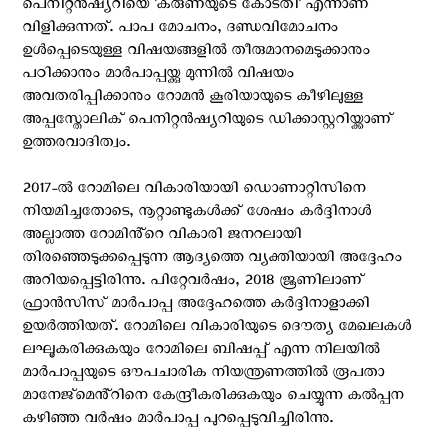
പെനിറ്റൻഷ്യറിയെ 'കരുണയുടെ കോടതി' എന്നാണ്
വിളിക്കുന്നത്. പാപ മോചനം, ദണ്ഡവിമോചനം
ഉള്‍പ്പെടെയുള്ള വിഷയങ്ങളില്‍ തീരുമാനമെടുക്കാനും
പഠിക്കാനും മാര്‍പാപ്പയ്ക്കു മുന്നില്‍ വിഷയം
അവതരിപ്പിക്കാനും റോമന്‍ കൂരിയായുടെ കീഴിലുള്ള
അപ്പസ്തോലിക് പെനിറ്റൻഷ്യറിയുടെ ഡിക്കാസ്റ്ററിയ്ക്കാണ്
ഉത്തരവാദിത്വം.
2017-ൽ റോമിലെ വികാരിയായി ഡൊണാറ്റിസിനെ
നിയമിച്ചതോടെ, നൂറ്റാണ്ടുകൾക്ക് ശേഷം കർദ്ദിനാൾ
അല്ലാത്ത റോമിൻ്റെ വികാരി ജനറലായി
തിരഞ്ഞെടുക്കപ്പെടുന്ന ആദ്യത്തെ വ്യക്തിയായി അദ്ദേഹം
അറിയപ്പെട്ടിരിന്നു. പിറ്റേവര്‍ഷം, 2018 ജൂണിലാണ്
ഫ്രാൻസിസ് മാർപാപ്പ അദ്ദേഹത്തെ കർദ്ദിനാളാക്കി
ഉയര്‍ത്തിയത്. റോമിലെ വികാരിയുടെ ദൌത്യ മേഖലകള്‍
ലഘൂകരിക്കുകയും റോമിലെ ബിഷപ്പ് എന്ന നിലയിൽ
മാർപാപ്പയുടെ ഔപചാരിക നിയന്ത്രണത്തിൽ രൂപതാ
മാനേജ്മെൻ്റിനെ കേന്ദ്രീകരിക്കുകയും ചെയ്യുന്ന കൽപ്പന
കഴിഞ്ഞ വർഷം മാർപാപ്പ പുറപ്പെടുവിച്ചിരിന്നു.