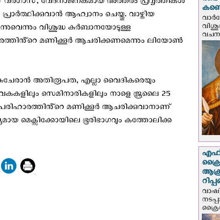
രണ്ട
 വർഗാസ്, വേദനാജനകമായ അത്തരം പ്രവൃത്തികൾ
കണ്ട
ാര്‍ത്ഥിക്കുവാന്‍ ആഹ്വാനം ചെയ്തു. വാഴ്ത്തിയ
വാര്
വിശുദ
ന്നുവെന്നും വിശുദ്ധ കുര്‍ബാനയോടുള്ള
വചന.
തിൻ്റെ മണിക്കൂര്‍ ആചരിക്കണമെന്നും ലിയോൺ
‍ പങ്കുചേരാന്‍ അതിരൂപത, എല്ലാ വൈദികരെയും
 ഇടവകകളിലും സെമിനാരികളിലും നാളെ ജൂലൈ 25
പപരിഹാരത്തിൻ്റെ മണിക്കൂര്‍ ആചരിക്കുവാനാണ്
രാജ്യമായ മെക്സിക്കോയിലെ ഭൂരിഭാഗവും കത്തോലിക്ക
എഫ്‌
ക്രൈ
ആക്
റിപ്
വാഷിം
നടപ്
ക്രൈ