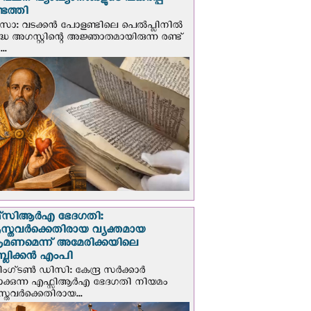
് വചന വ്യാഖ്യാനങ്ങളുടെ പകര്‍പ്പ്
െത്തി
‍സോ: വടക്കൻ പോളണ്ടിലെ പെൽപ്ലിനില്‍
്ധ അഗസ്റ്റിന്റെ അജ്ഞാതമായിരുന്ന രണ്ട്
..
സി‌ആര്‍‌എ ഭേദഗതി:
സ്തവർക്കെതിരായ വ്യക്തമായ
രമണമെന്ന് അമേരിക്കയിലെ
പബ്ലിക്കൻ എംപി
ഗ്ടണ്‍ ഡി‌സി: കേന്ദ്ര സർക്കാർ
പാക്കുന്ന എഫ്സിആർഎ ഭേദഗതി നിയമം
സ്തവർക്കെതിരായ...