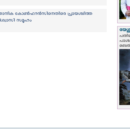
്താനിക കോണ്‍ഫറന്‍സിനെതിരെ പ്രായശ്ചിത്ത
 വിശ്വാസി സമൂഹം
യേശു
പതിന
പാശ്
ബെല്‍