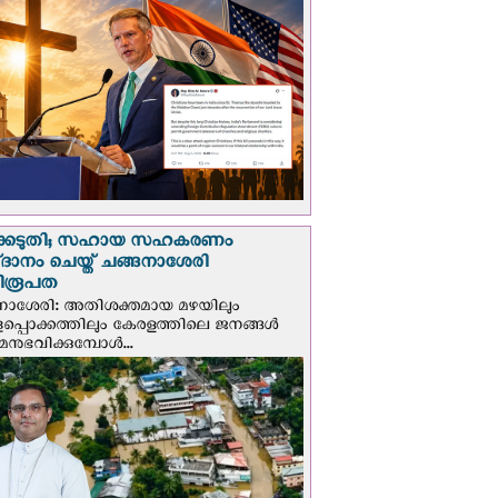
്കെടുതി; സഹായ സഹകരണം
‌ദാനം ചെയ്ത് ചങ്ങനാശേരി
ിരൂപത
നാശേരി: അതിശക്തമായ മഴയിലും
ളപ്പൊക്കത്തിലും കേരളത്തിലെ ജനങ്ങൾ
മനുഭവിക്കുമ്പോൾ...