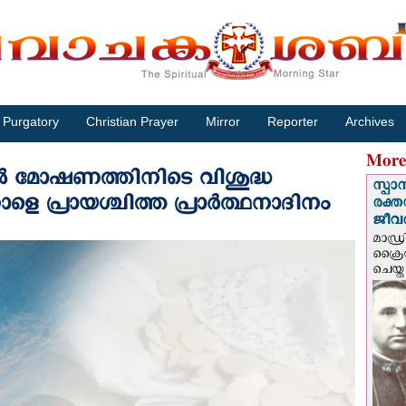
Purgatory
Christian Prayer
Mirror
Reporter
Archives
More
ില്‍ മോഷണത്തിനിടെ വിശുദ്ധ
സ്പാ
 പ്രായശ്ചിത്ത പ്രാര്‍ത്ഥനാദിനം
രക്ത
ജീവത
മാഡ്ര
ക്രൈ
ചെയ്ത