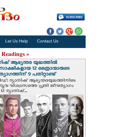
Let Us Help
Contact Us
 Readings »
നിഷ് ആഭ്യന്തര യുദ്ധത്തില്‍
സാക്ഷികളായ 12 മെത്രാന്മാരുടെ
്യാഗത്തിന് 9 പതിറ്റാണ്ട്
ിഡ്: സ്പാനിഷ് ആഭ്യന്തരയുദ്ധത്തിനിടെ
സ്തവ വിശ്വാസത്തെ പ്രതി ജീവത്യാഗം
 12 സ്പാനിഷ്...