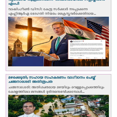
വ്യക്തമായ ആക്രമണമെന്ന് അമേരിക്കയിലെ റിപ്പബ്ലിക്കൻ
എംപി
വാഷിംഗ്ടണ്‍ ഡി‌സി: കേന്ദ്ര സർക്കാർ നടപ്പാക്കുന്ന
എഫ്സിആർഎ ഭേദഗതി നിയമം ക്രൈസ്തവർക്കെതിരായ...
മഴക്കെടുതി; സഹായ സഹകരണം വാഗ്‌ദാനം ചെയ്ത്
ചങ്ങനാശേരി അതിരൂപത
ചങ്ങനാശേരി: അതിശക്തമായ മഴയിലും വെള്ളപ്പൊക്കത്തിലും
കേരളത്തിലെ ജനങ്ങൾ ദുരിതമനുഭവിക്കുമ്പോൾ...