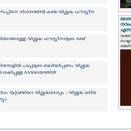
യൗസേപ്പിനെ ദർശനത്തിൽ കണ്ട വിശുദ്ധ ഫൗസ്റ്റീന
ലെയോ
നവംബ
എന്നീ
വത്തി
യത്തോടുള്ള വിശുദ്ധ ഫൗസ്റ്റീനായുടെ രണ്ട്
രാഷ്ട
ക്ഷണം
നാളില്‍ പാപ്പയുടെ ബലിയർപ്പണം വിശുദ്ധ
ുശേഷിപ്പുള്ള ദേവാലയത്തിൽ
ം നൂറ്റാണ്ടിലെ വിശുദ്ധരൊപ്പം - വിശുദ്ധ മരിയ
്കാ