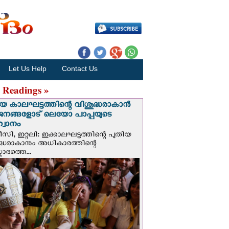
Let Us Help
Contact Us
 Readings »
യ കാലഘട്ടത്തിന്റെ വിശുദ്ധരാകാന്‍
ജനങ്ങളോട് ലെയോ പാപ്പയുടെ
വാനം
സി, ഇറ്റലി: ഇക്കാലഘട്ടത്തിന്റെ പുതിയ
ദ്ധരാകാനും അധികാരത്തിന്റെ
ാരത്തെ...