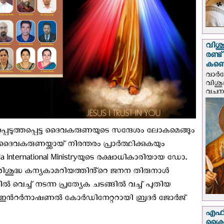
വിശു
രണ്ട
കണ്ട
വാര്
വിശുദ
വചന.
പ്പെടുത്തപ്പെട്ട ദൈവകരുണയുടെ സന്ദേശം ലോകമെങ്ങും
 ദൈവകരുണയ്ക്കായ് നിരന്തരം പ്രാർത്ഥിക്കുകയും
rdia International Ministryയുടെ രക്ഷാധികാരിയായ ഡോ.
ിശുദ്ധ കന്യകാമറിയത്തിൻ്റെ ജനന തിരുനാൾ
 വെച്ച് നടന്ന പ്രത്യേക ചടങ്ങിൽ വച്ച് പുതിയ
ിയ ഇൻറർനാഷണൽ കോര്‍ഡിനേറ്ററായി ബ്രദർ ജോർജ്
എഫ്‌