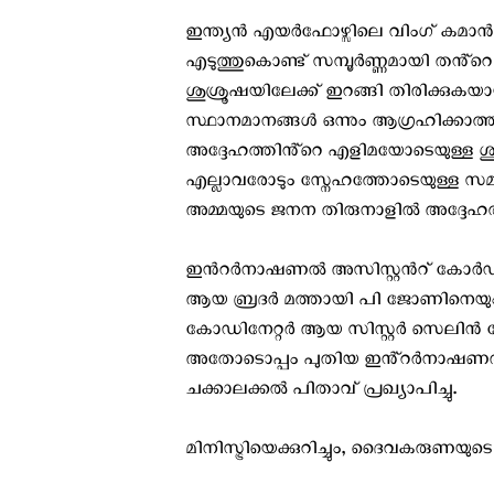
ഇന്ത്യൻ എയർഫോഴ്സിലെ വിംഗ് കമാ
എടുത്തുകൊണ്ട് സമ്പൂർണ്ണമായി തൻ്റെ
ശുശ്രൂഷയിലേക്ക് ഇറങ്ങി തിരിക്കുകയ
സ്ഥാനമാനങ്ങൾ ഒന്നും ആഗ്രഹിക്കാത
അദ്ദേഹത്തിൻ്റെ എളിമയോടെയുള്ള ശു
എല്ലാവരോടും സ്നേഹത്തോടെയുള്ള സമീ
അമ്മയുടെ ജനന തിരുനാളിൽ അദ്ദേഹത
ഇൻറർനാഷണൽ അസിസ്റ്റൻറ് കോർഡിനേ
ആയ ബ്രദർ മത്തായി പി ജോണിനെയും, വ
കോഡിനേറ്റർ ആയ സിസ്റ്റർ സെലിൻ പ
അതോടൊപ്പം പുതിയ ഇൻ്റർനാഷണൽ വർക
ചക്കാലക്കൽ പിതാവ് പ്രഖ്യാപിച്ചു.
മിനിസ്ട്രിയെക്കുറിച്ചും, ദൈവകരുണയുട