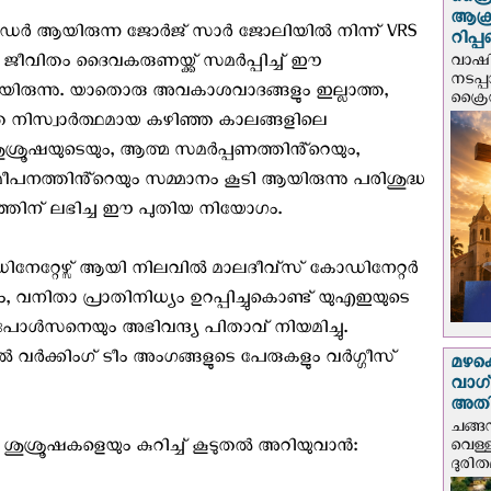
ക്രൈ
ആക്
ൻഡർ ആയിരുന്ന ജോർജ് സാർ ജോലിയിൽ നിന്ന് VRS
റിപ്
വാഷിം
 ജീവിതം ദൈവകരുണയ്ക്ക് സമർപ്പിച്ച് ഈ
നടപ്
ായിരുന്നു. യാതൊരു അവകാശവാദങ്ങളും ഇല്ലാത്ത,
ക്രൈ
്ത നിസ്വാർത്ഥമായ കഴിഞ്ഞ കാലങ്ങളിലെ
ശ്രൂഷയുടെയും, ആത്മ സമർപ്പണത്തിൻ്റെയും,
പനത്തിൻ്റെയും സമ്മാനം കൂടി ആയിരുന്നു പരിശുദ്ധ
്തിന് ലഭിച്ച ഈ പുതിയ നിയോഗം.
റ്റേഴ്സ് ആയി നിലവിൽ മാലദീവ്സ് കോഡിനേറ്റർ
നിതാ പ്രാതിനിധ്യം ഉറപ്പിച്ചുകൊണ്ട് യുഎഇയുടെ
ോൾസനെയും അഭിവന്ദ്യ പിതാവ് നിയമിച്ചു.
്കിംഗ് ടീം അംഗങ്ങളുടെ പേരുകളും വർഗ്ഗീസ്
മഴക
വാഗ്
അത
ചങ്ങ
െ ശുശ്രൂഷകളെയും കുറിച്ച് കൂടുതൽ അറിയുവാൻ:
വെള്
ദുരിത