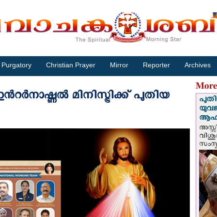
Purgatory
Christian Prayer
Mirror
Reporter
Archives
More
റർനാഷ്ണൽ മിനിസ്ട്രിക്ക് പുതിയ
പുതി
യുവ
ആഹ്
അസ്സീ
വിശു
സംസ്ക