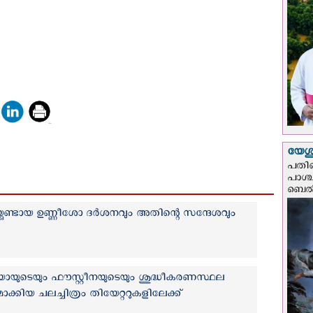
യേശു
പതിന
പാശ്
ബെല്‍
യ്ക്കുണ്ടായ ഉണ്ണീശോ ദർശനവും അതിന്റെ സന്ദേശവും
യോയുടെയും ഫൗസ്റ്റീനയുടെയും ശുദ്ധീകരണസ്ഥല
്കിയ ചലച്ചിത്രം തിയേറ്ററുകളിലേക്ക്