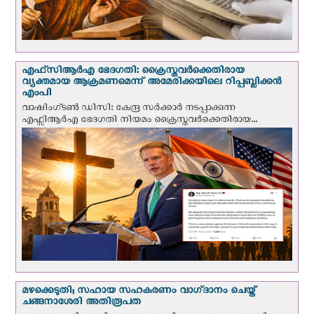
എഫ്‌സി‌ആര്‍‌എ ഭേദഗതി: ക്രൈസ്തവർക്കെതിരായ
വ്യക്തമായ ആക്രമണമെന്ന് അമേരിക്കയിലെ റിപ്പബ്ലിക്കൻ
എംപി
വാഷിംഗ്ടണ്‍ ഡി‌സി: കേന്ദ്ര സർക്കാർ നടപ്പാക്കുന്ന
എഫ്സിആർഎ ഭേദഗതി നിയമം ക്രൈസ്തവർക്കെതിരായ...
മഴക്കെടുതി; സഹായ സഹകരണം വാഗ്‌ദാനം ചെയ്ത്
ചങ്ങനാശേരി അതിരൂപത