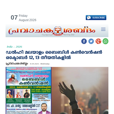
07
Friday
August 2026
India - 2026
ഡൽഹി മലയാളം ബൈബിള്‍ കൺവെൻഷൻ
ഒക്ടോബർ 12, 13 തീയതികളിൽ
പ്രവാചകശബ്ദം
11-09-2024 - Wednesday