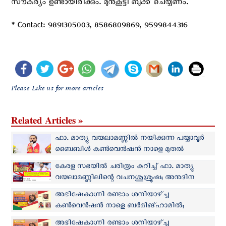
സൗകര്യം ഉണ്ടായിരിക്കും. മുൻകൂട്ടി ബുക്ക് ചെയ്യണം.
* Contact: 9891305003, 8586809869, 9599844316
Please Like us for more articles
Related Articles »
ഫാ. മാത്യു വയലാമണ്ണിൽ നയിക്കുന്ന പയ്യാവൂർ
ബൈബിൾ കൺവെൻഷൻ നാളെ മുതൽ
കേരള സഭയില്‍ ചരിത്രം കുറിച്ച് ഫാ. മാത്യു
വയലാമണ്ണിലിന്റെ വചനശുശ്രൂഷ; അനുദിന
ഓണ്‍ലൈന്‍ ശുശ്രൂഷയില്‍ തത്സമയം
അഭിഷേകാഗ്നി രണ്ടാം ശനിയാഴ്ച്ച
പങ്കെടുക്കുന്നത് ഒന്നര ലക്ഷത്തോളം പേര്‍
കൺവെൻഷൻ നാളെ ബർമിങ്ഹാമിൽ;
ഫാ.ഷൈജു നടുവത്താനിയിൽ നയിക്കുന്ന
അഭിഷേകാഗ്നി രണ്ടാം ശനിയാഴ്ച്ച