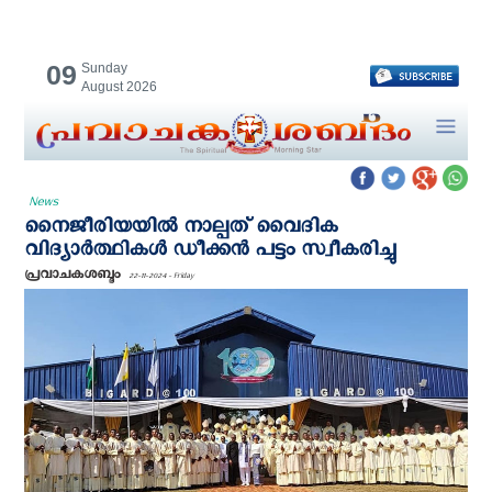
09
Sunday
August 2026
News
നൈജീരിയയിൽ നാല്പത് വൈദിക
വിദ്യാര്‍ത്ഥികള്‍ ഡീക്കന്‍ പട്ടം സ്വീകരിച്ചു
പ്രവാചകശബ്ദം
22-11-2024 - Friday