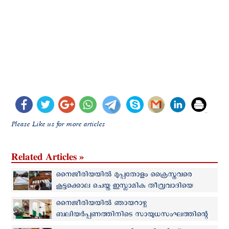
Please Like us for more articles
Related Articles »
നൈജീരിയയില്‍ മുപ്പതോളം ക്രൈസ്തവരെ
കൂട്ടക്കൊല ചെയ്ത ഇസ്ലാമിക തീവ്രവാദിയെ
സൈന്യം അറസ്റ്റ് ചെയ്തു
നൈജീരിയയില്‍ ഞായറാഴ്ച
ബലിയര്‍പ്പണത്തിനിടെ സായുധസംഘത്തിന്റെ
ആക്രമണം: 2 പേരെ തട്ടിക്കൊണ്ടുപോയി