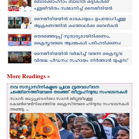
ബൊക്കോഹറാം ബാധിത കുട്ടികൾക്ക്
പുതുജീവിതം സമ്മാനിച്ച് നൈജീരിയന്‍
സഭയുടെ വിദ്യാഭ്യാസ പദ്ധതി
നൈജീരിയയിൽ മാരകായുധം ഉപയോഗിച്ചുള്ള
ആക്രമണത്തിൽ കത്തോലിക്ക വൈദികൻ
കൊല്ലപ്പെട്ടു
തെരഞ്ഞെടുപ്പ് സുതാര്യമായിരിക്കണം,
ക്രൈസ്തവരുടെ ആശങ്കകൾ പരിഹരിക്കണം:
നൈജീരിയന്‍ മെത്രാൻ സമിതി
നൈജീരിയയില്‍ വര്‍ദ്ധിച്ച് വരുന്ന ക്രൈസ്തവ
വിരുദ്ധ പീഡനം: സഹായം നിർത്താൻ യുഎസ്
ബിൽ
More Readings »
നവ സന്യാസിനികളുടെ പ്രഥമ വ്രതവാഗ്‌ദാന
ചടങ്ങിനെത്തിയവരെ തടഞ്ഞ് തീവ്രഹിന്ദുത്വ സംഘടനകള്‍
സാഗർ: മധ്യപ്രദേശിലെ സാഗർ ജില്ലയിലുള്ള
കോൺവെന്‍റിലെത്തിയ ക്രൈസ്‌തവരെ ഹിന്ദുത്വ സംഘടനകൾ
തടഞ്ഞു. ...