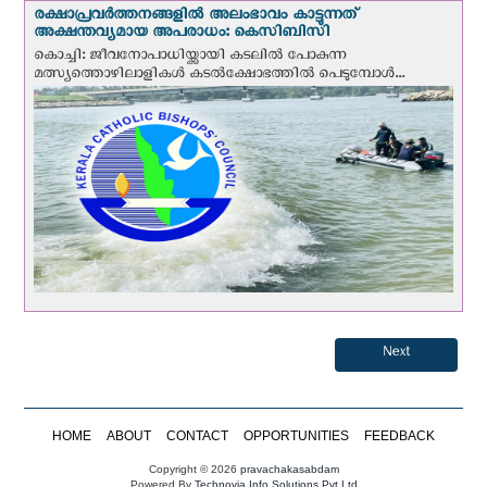
രക്ഷാപ്രവര്‍ത്തനങ്ങളില്‍ അലംഭാവം കാട്ടുന്നത്
അക്ഷന്തവ്യമായ അപരാധം: കെസിബിസി
കൊച്ചി: ജീവനോപാധിയ്ക്കായി കടലില്‍ പോകുന്ന
മത്സ്യത്തൊഴിലാളികള്‍ കടല്‍ക്ഷോഭത്തില്‍ പെടുമ്പോള്‍...
Next
HOME
ABOUT
CONTACT
OPPORTUNITIES
FEEDBACK
Copyright © 2026
pravachakasabdam
Powered By
Technovia Info Solutions Pvt Ltd