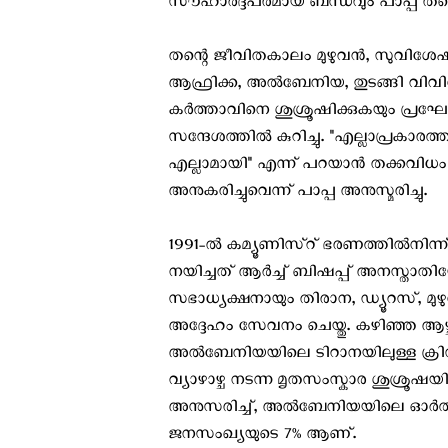
സൗഹാര്‍ദ്ദപരമായ ബന്ധവും പാപ്പ തന്റ
തന്റെ ജീവിതകാലം മുഴുവൻ, സുവിശേഷത്
ആഫ്രിക്ക, അൽബേനിയ, തുടങ്ങി വിവി
കർത്താവിനെ ശുശ്രൂഷിക്കുകയും പ്രഘ
സന്ദേശത്തില്‍ കുറിച്ചു. "എല്ലാപ്രകാര
എല്ലാമായി" എന്ന് പറയാൻ തക്കവിധം
അനുകരിച്ചുവെന്ന് പാപ്പ അനുസ്മരിച്ചു.
1991-ൽ കമ്യൂണിസ്റ് ഭരണത്തിൽനിന
നയിച്ചത് ആര്‍ച്ച് ബിഷപ്പ് അനസ്
സഭാധ്യക്ഷനായും തിരാന, ഡ്യൂറസ്, 
അദ്ദേഹം സേവനം ചെയ്തു. കഴിഞ്ഞ ആഴ്ച 
അൽബേനിയയിലെ ടിറാനയിലുള്ള ക്രിസ്ത
വ്യാഴാഴ്ച നടന്ന മൃതസംസ്കാര ശുശ്രൂഷ
അനുസരിച്ച്, അൽബേനിയയിലെ ഓർത്തഡ
ജനസംഖ്യയുടെ 7% ആണ്.