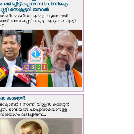
പും ലഭിച്ചിട്ടില്ലെന്നു സിബിസിഐ
ൂട്ടി സെക്രട്ടറി ജനറല്‍
ഡല്‍ഹി: എഫ്‌സിആര്‍എ ചട്ടഭേദഗതി
മായി ബന്ധപ്പെട്ട് കേന്ദ്ര ആഭ്യന്തര മന്ത്രി
...
്ധ കജേറ്റന്‍
ഒക്ടോബര്‍ 1-നാണ് വിശുദ്ധ കജേറ്റന്‍
ചത്. ഭാവിയില്‍ പാപ്പായാകുവാനുള്ള
ിയോഗം ലഭിച്ചിരുന്ന...