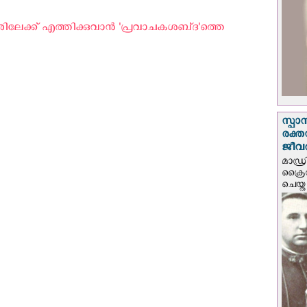
േക്ക് എത്തിക്കുവാന്‍ 'പ്രവാചകശബ്‌ദ'ത്തെ
സ്പാ
രക്ത
ജീവത
മാഡ്ര
ക്രൈ
ചെയ്ത