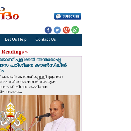
Let Us Help
Contact Us
 Readings »
ജോസ് പുളിക്കൽ അന്താരാഷ്ട്ര
്വാസ പരിശീലന കൗൺസിലിൽ
ഗം
 കൊച്ചി: കാഞ്ഞിരപ്പള്ളി രൂപതാ
രാനും സീറോമലബാർ സഭയുടെ
വാസപരിശീലന കമ്മീഷൻ
മാനുമായ...