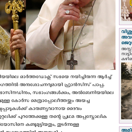
വിശുദ
അവർ
ജെറു
അസ്സ
നാട്ട
കഴിഞ്
നിയയിലെ ഓർത്തഡോക്സ് സഭയെ നയിച്ചിരുന്ന ആർച്ച്
ത്തില്‍ അനുശോചനവുമായി ഫ്രാൻസിസ് പാപ്പ.
ാസിനഡിനും, സഭാംഗങ്ങൾക്കും, അൽബേനിയയിലെ
ള്ള കോർസ മെത്രാപ്പോലീത്തയ്ക്കും അയച്ച
കഷ്ടപ്പാടുകൾക്ക് കാരുണ്യവാനായ ദൈവം
ഇറ്റലിക്ക് പുറത്തേക്കുള്ള തന്റെ പ്രഥമ അപ്പസ്തോലിക
സിനെ കണ്ടുമുട്ടിയതും, തുടർന്നുള്ള
അമിത