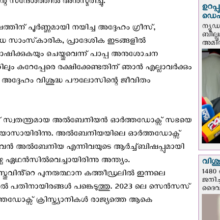
െ സന്ദേശത്തിൽ അനുസ്മരിച്ചു.
ഉറപ്
ഡെപ്യ
ന്യൂ
തിന് പൂർണ്ണമായി നയിച്ച അദ്ദേഹം ഗ്രീസ്,
ബില്ലു
ധ സാംസ്‌കാരിക, പ്രാദേശിക ഇടങ്ങളിൽ
അമിത്
ോഷിക്കുകയും ചെയ്തുവെന്ന് പാപ്പ അനുശോചന
ത്തിലും കുറേപ്പേരെ രക്ഷിക്കേണ്ടതിന് ഞാൻ എല്ലാവർക്കും
 അദ്ദേഹം വിശുദ്ധ പൗലോസിന്റെ ജീവിതം
്ന് സ്വതന്ത്രമായ അൽബേനിയൻ ഓർത്തഡോക്സ് സഭയെ
താതിയോസായിരിന്നു. അൽബേനിയയിലെ ഓർത്തഡോക്സ്
മുഴുവൻ അൽബേനിയ എന്നിവയുടെ ആർച്ച്ബിഷപ്പുമായി
ഏഥന്‍സില്‍വെച്ചായിരിന്നു അന്ത്യം.
വിശുദ
1480 
ുവിൻ്റെ പുനരുത്ഥാന കത്തീഡ്രലില്‍ ഇന്നലെ
ജനിച്
യില്‍ പതിനായിരങ്ങള്‍ പങ്കെടുത്തു. 2023 ലെ സെൻസസ്
ദൈവന
ോക്സ് ക്രിസ്ത്യാനികൾ രാജ്യത്തെ ആകെ