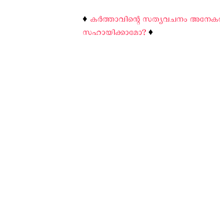
♦️
കര്‍ത്താവിന്റെ സത്യവചനം അനേകരില
സഹായിക്കാമോ?
♦️