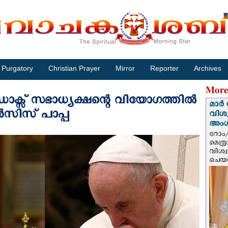
Purgatory
Christian Prayer
Mirror
Reporter
Archives
More
് സഭാധ്യക്ഷന്റെ വിയോഗത്തില്‍
മാർ 
സിസ് പാപ്പ
വിശ
അം
റോം/
മെത്
വിശ്
ചെയർ