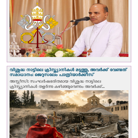
വിശുദ്ധ നാട്ടിലെ ക്രിസ്ത്യാനികൾ മടുത്തു, അവർക്ക് വേണ്ടത്
സമാധാനം: ജെറുസലേം പാത്രിയാര്‍ക്കീസ്
അസ്സീസി: സംഘര്‍ഷഭരിതമായ വിശുദ്ധ നാട്ടിലെ
ക്രിസ്ത്യാനികൾ തളര്‍ന്നു കഴിഞ്ഞുവെന്നും അവർക്ക്...