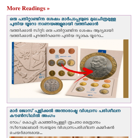
കോൺറാഡ് സാംഗ്‌മ
More Readings »
ഒരു പതിറ്റാണ്ടിനു ശേഷം മാർപാപ്പയുടെ മുഖചിത്രമുള്ള
പുതിയ യൂറോ നാണയങ്ങളുമായി വത്തിക്കാന്‍
വത്തിക്കാന്‍ സിറ്റി: ഒരു പതിറ്റാണ്ടിനു ശേഷം ആദ്യമായി
വത്തിക്കാൻ പുറത്തിറക്കുന്ന പുതിയ സ്മാരക യൂറോ...
മാർ ജോസ് പുളിക്കൽ അന്താരാഷ്ട്ര വിശ്വാസ പരിശീലന
കൗൺസിലിൽ അംഗം
റോം/ കൊച്ചി: കാഞ്ഞിരപ്പള്ളി രൂപതാ മെത്രാനും
സീറോമലബാർ സഭയുടെ വിശ്വാസപരിശീലന കമ്മീഷൻ
ചെയർമാനുമായ...