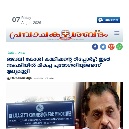
07
Friday
August 2026
India - 2026
ജെ.ബി കോശി കമ്മീഷന്റെ റിപ്പോർട്ട്: തുടർ
നടപടിയിൽ മികച്ച പുരോഗതിയുണ്ടെന്ന്
മുഖ്യമന്ത്രി
പ്രവാചകശബ്ദം
18-02-2025 - Tuesday