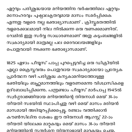
ഏറ്റവും പരിശുദ്ധയായ മറിയത്തിനു വർഷത്തിലെ ഏറ്റവും
മനോഹരവും പുഷ്പാലകൃതവുമായ മാസം സമർപ്പിക്കുക
എന്നതു വളരെ നല്ല ഭക്താഭ്യാസമാണ് . ക്രിസ്തുമതത്തിൽ
വളരെക്കാലമായി നില നിൽക്കുന്ന ഒരു വണക്കമാണിത്.
റോമിൽ ഇതു സർവ്വ സാധാരണമാണ് അതു കുടുംബങ്ങളിൽ
സ്വകാര്യമായി മാത്രമല്ല പല ദൈവാലയങ്ങളിലും
പൊതുവായി നടക്കുന്ന ഭക്താഭ്യാസമാണ്.
1825 ഏഴാം പീയൂസ് പാപ്പ പുറപ്പെടുവിച്ച ഒരു ഡിക്രിയിൽ
എല്ലാ ക്രൈസ്തവരും പൊതുവായ സ്വകാര്യമായോ പ്രത്യേക
പ്രാർത്ഥന വഴി പരിശുദ്ധ കന്യകാമറിയത്തോടുള്ള
ഭക്തിയിലും ബഹുമാനത്തിലും വളരണമെന്നു വിശ്വാസികളെ
ഉദ്ബോധിപ്പിക്കുന്നു. പന്ത്രണ്ടാം പീയൂസ് മാർപാപ്പ 1945ൽ
സ്വർഗ്ഗരാജ്ഞിയായ മറിയത്തിന്റെ തിരുനാൾ മെയ് 31-ാം
തീയതി സഭയിൽ സ്ഥാപിച്ചതു വഴി മെയ് മാസം മരിയൻ
മാസമായി അടിയുറപ്പിക്കപ്പെട്ടു. രണ്ടാം വത്തിക്കാൻ
കൗൺസിലിനു ശേഷം ഈ തിരുനാൾ ആഗസ്റ്റ് 22-ാം
തീയതി യിലേക്കു മാറ്റുകയും മെയ് മാസം 31-ാം തീയതി
മറിയത്തിന്റെ സന്ദർശന തിരുനാളായി മാറുകയും ചെയ്തു.