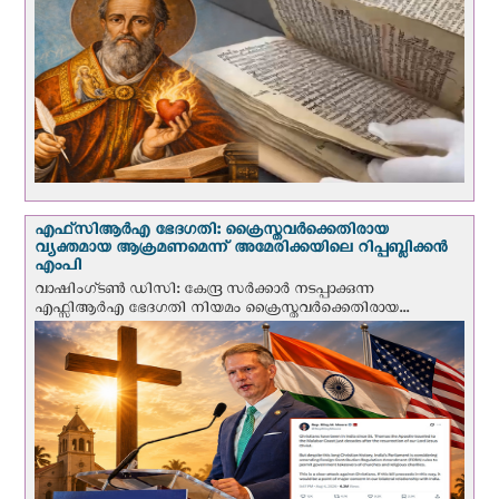
എഫ്‌സി‌ആര്‍‌എ ഭേദഗതി: ക്രൈസ്തവർക്കെതിരായ
വ്യക്തമായ ആക്രമണമെന്ന് അമേരിക്കയിലെ റിപ്പബ്ലിക്കൻ
എംപി
വാഷിംഗ്ടണ്‍ ഡി‌സി: കേന്ദ്ര സർക്കാർ നടപ്പാക്കുന്ന
എഫ്സിആർഎ ഭേദഗതി നിയമം ക്രൈസ്തവർക്കെതിരായ...