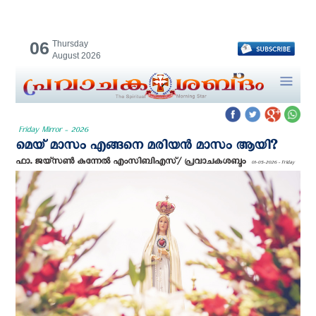
06
Thursday
August 2026
Friday Mirror - 2026
മെയ് മാസം എങ്ങനെ മരിയൻ മാസം ആയി?
ഫാ. ജയ്സൺ കുന്നേൽ എം‌സി‌ബി‌എസ്/ പ്രവാചകശബ്ദം
01-05-2026 - Friday