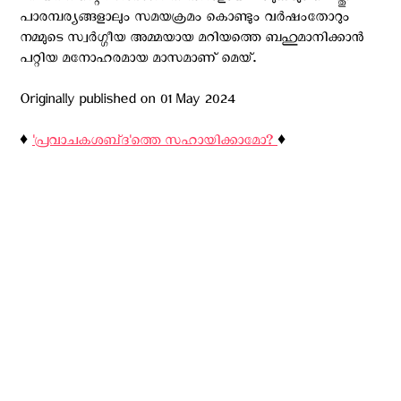
പാരമ്പര്യങ്ങളാലും സമയക്രമം കൊണ്ടും വർഷംതോറും
നമ്മുടെ സ്വർഗ്ഗീയ അമ്മയായ മറിയത്തെ ബഹുമാനിക്കാൻ
പറ്റിയ മനോഹരമായ മാസമാണ് മെയ്.
Originally published on 01 May 2024
♦️
'പ്രവാചകശബ്‌ദ'ത്തെ സഹായിക്കാമോ?
♦️