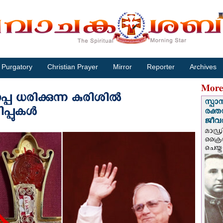
Purgatory
Christian Prayer
Mirror
Reporter
Archives
More
ധരിക്കുന്ന കുരിശില്‍
സ്പാ
പ്പുകൾ
രക്ത
ജീവത
മാഡ്ര
ക്രൈ
ചെയ്ത