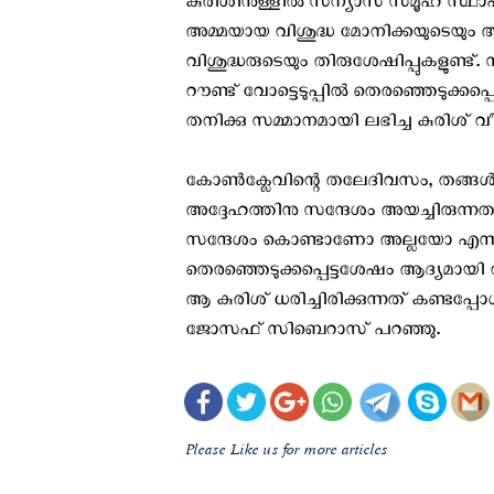
കുരിശിനുള്ളിൽ സന്യാസ സമൂഹ സ്ഥാപക
അമ്മയായ വിശുദ്ധ മോനിക്കയുടെയും അഗസ
വിശുദ്ധരുടെയും തിരുശേഷിപ്പുകളുണ്ട
റൗണ്ട് വോട്ടെടുപ്പിൽ തെരഞ്ഞെടുക്കപ്
തനിക്കു സമ്മാനമായി ലഭിച്ച കുരിശ് വീ
കോൺക്ലേവിന്റെ തലേദിവസം, തങ്ങൾ മു
അദ്ദേഹത്തിനു സന്ദേശം അയച്ചിരുന
സന്ദേശം കൊണ്ടാണോ അല്ലയോ എന്ന് 
തെരഞ്ഞെടുക്കപ്പെട്ടശേഷം ആദ്യമായി വി
ആ കുരിശ് ധരിച്ചിരിക്കുന്നത് കണ്
ജോസഫ് സിബെറാസ് പറഞ്ഞു.
Please Like us for more articles