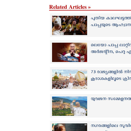
Related Articles »
പുതിയ കാലഘട്ടത്ത
പാപ്പയുടെ ആഹ്വാന
ലെയോ പാപ്പ ലാറ്റി
അർജന്റീന, പെറു എന്ന
73 രാജ്യങ്ങളിൽ നിന
കൂദാശകളിലൂടെ ക്രിസ
യുവജന സമ്മേളനത്തി
നഗരങ്ങളിലെ സുവ