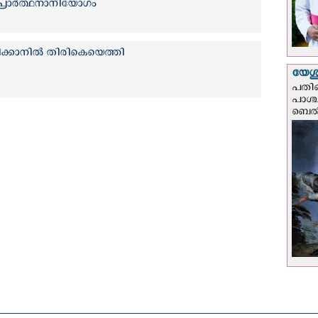
പ്രാര്‍ത്ഥനാനിയോഗം
ിക്കാനിൽ തിരികെയെത്തി
യേശു
പതിന
പാശ്
ബെല്‍