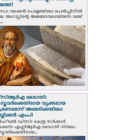
് വചന വ്യാഖ്യാനങ്ങളുടെ പകര്‍പ്പ്
െത്തി
‍സോ: വടക്കൻ പോളണ്ടിലെ പെൽപ്ലിനില്‍
്ധ അഗസ്റ്റിന്റെ അജ്ഞാതമായിരുന്ന രണ്ട്
..
സി‌ആര്‍‌എ ഭേദഗതി:
സ്തവർക്കെതിരായ വ്യക്തമായ
രമണമെന്ന് അമേരിക്കയിലെ
പബ്ലിക്കൻ എംപി
ഗ്ടണ്‍ ഡി‌സി: കേന്ദ്ര സർക്കാർ
പാക്കുന്ന എഫ്സിആർഎ ഭേദഗതി നിയമം
സ്തവർക്കെതിരായ...