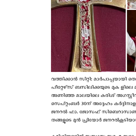
വത്തിക്കാൻ സിറ്റി: മാർപാപ്പയായി തെരഞ
പീറ്റേഴ്‌സ് ബസിലിക്കയുടെ മുക ളില
അണിഞ്ഞ മാലയിലെ കുരിശ് അഗസ്റ്റീന
സെപ്റ്റംബർ 30ന് അദ്ദേഹം കർദ്ദിനാള
ജനറൽ ഫാ. ജോസഫ് സിബെറാസാണ് ജ
തങ്ങളുടെ മുൻ പ്രിയോർ ജനറൽകൂടിയായ