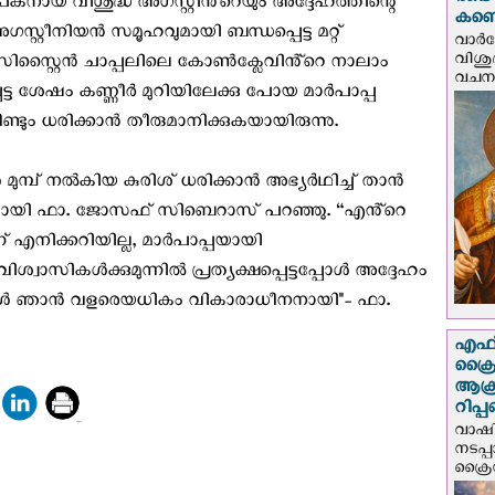
രണ്ട
നായ വിശുദ്ധ അഗസ്റ്റിൻ്റെയും അദ്ദേഹത്തിന്റെ
കണ്ട
്റ്റീനിയൻ സമൂഹവുമായി ബന്ധപ്പെട്ട മറ്റ്
വാര്
വിശുദ
്. സിസ്റ്റൈൻ ചാപ്പലിലെ കോൺക്ലേവിൻ്റെ നാലാം
വചന.
പെട്ട ശേഷം കണ്ണീർ മുറിയിലേക്കു പോയ മാർപാപ്പ
ണ്ടും ധരിക്കാൻ തീരുമാനിക്കുകയായിരുന്നു.
മ്പ് നൽകിയ കുരിശ് ധരിക്കാൻ അഭ്യർഥിച്ച് താൻ
്നതായി ഫാ. ജോസഫ് സിബെറാസ് പറഞ്ഞു. “എൻ്റെ
എനിക്കറിയില്ല, മാർപാപ്പയായി
ശ്വാസികൾക്കുമുന്നിൽ പ്രത്യക്ഷപ്പെട്ടപ്പോൾ അദ്ദേഹം
ടപ്പോൾ ഞാൻ വളരെയധികം വികാരാധീനനായി"- ഫാ.
എഫ്‌
ക്രൈ
ആക്
റിപ്
വാഷിം
നടപ്
ക്രൈ