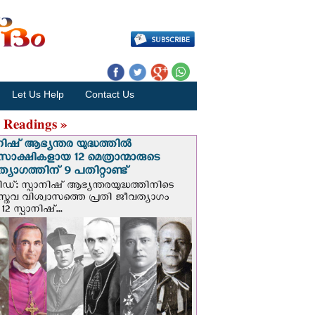
Let Us Help
Contact Us
 Readings »
നിഷ് ആഭ്യന്തര യുദ്ധത്തില്‍
സാക്ഷികളായ 12 മെത്രാന്മാരുടെ
്യാഗത്തിന് 9 പതിറ്റാണ്ട്
ിഡ്: സ്പാനിഷ് ആഭ്യന്തരയുദ്ധത്തിനിടെ
സ്തവ വിശ്വാസത്തെ പ്രതി ജീവത്യാഗം
 12 സ്പാനിഷ്...