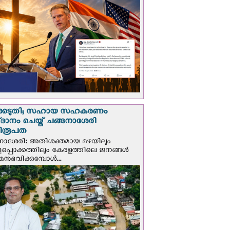
്കെടുതി; സഹായ സഹകരണം
‌ദാനം ചെയ്ത് ചങ്ങനാശേരി
ിരൂപത
നാശേരി: അതിശക്തമായ മഴയിലും
ളപ്പൊക്കത്തിലും കേരളത്തിലെ ജനങ്ങൾ
മനുഭവിക്കുമ്പോൾ...