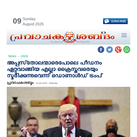
09
Sunday
August 2026
News - 2026
അപ്പസ്‌തോലന്മാരെപോലെ പീഡനം
ഏറ്റുവാങ്ങിയ എല്ലാ ക്രൈസ്തവരെയും
സ്മരിക്കുന്നുവെന്ന് ഡൊണാള്‍ഡ് ട്രംപ്
പ്രവാചകശബ്ദം
14-06-2025 - Saturday