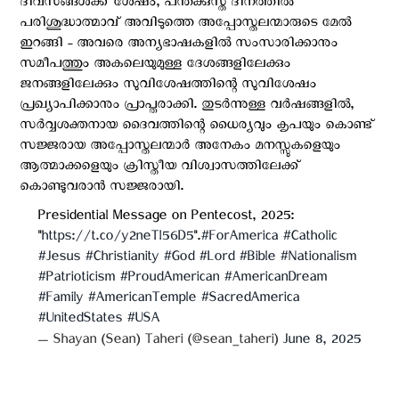
ദിവസങ്ങൾക്ക് ശേഷം, പന്തക്കുസ്ത ദിനത്തിൽ
പരിശുദ്ധാത്മാവ് അവിടുത്തെ അപ്പോസ്തലന്മാരുടെ മേൽ
ഇറങ്ങി - അവരെ അന്യഭാഷകളിൽ സംസാരിക്കാനും
സമീപത്തും അകലെയുമുള്ള ദേശങ്ങളിലേക്കും
ജനങ്ങളിലേക്കും സുവിശേഷത്തിന്റെ സുവിശേഷം
പ്രഖ്യാപിക്കാനും പ്രാപ്തരാക്കി. തുടർന്നുള്ള വർഷങ്ങളിൽ,
സർവ്വശക്തനായ ദൈവത്തിന്റെ ധൈര്യവും കൃപയും കൊണ്ട്
സജ്ജരായ അപ്പോസ്തലന്മാർ അനേകം മനസ്സുകളെയും
ആത്മാക്കളെയും ക്രിസ്തീയ വിശ്വാസത്തിലേക്ക്
കൊണ്ടുവരാൻ സജ്ജരായി.
Presidential Message on Pentecost, 2025:
"
https://t.co/y2neTI56D5
".
#ForAmerica
#Catholic
#Jesus
#Christianity
#God
#Lord
#Bible
#Nationalism
#Patrioticism
#ProudAmerican
#AmericanDream
#Family
#AmericanTemple
#SacredAmerica
#UnitedStates
#USA
— Shayan (Sean) Taheri (@sean_taheri)
June 8, 2025