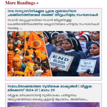
More Readings »
നവ സന്യാസിനികളുടെ പ്രഥമ വ്രതവാഗ്‌ദാന
ചടങ്ങിനെത്തിയവരെ തടഞ്ഞ് തീവ്രഹിന്ദുത്വ സംഘടനകള്‍
സാഗർ: മധ്യപ്രദേശിലെ സാഗർ ജില്ലയിലുള്ള
കോൺവെന്‍റിലെത്തിയ ക്രൈസ്‌തവരെ ഹിന്ദുത്വ സംഘടനകൾ
തടഞ്ഞു. ...
സഭാപിതാക്കന്മാരുടെ സുവിശേഷ ഭാഷ്യങ്ങള്‍ | വിശുദ്ധ
മര്‍ക്കോസ് 13:24-37 | ഭാഗം 29
വിശുദ്ധ മര്‍ക്കോസിന്റെ സുവിശേഷം പതിമൂന്നാം
അധ്യായത്തിലെ മനുഷ്യപുത്രന്റെ ആഗമനം, അത്തിമരം...