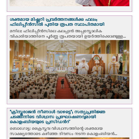
ശക്തമായ മിഷ്ണറി പ്രവർത്തനങ്ങൾക്കു ഫലം;
ഫിലിപ്പീൻസിൽ പുതിയ രൂപത സ്ഥാപിതമായി
മനില: ഫിലിപ്പീൻസിലെ കലപ്പാൻ അപ്പസ്തോലിക
വികാരിയാത്തിനെ പൂർണ്ണ രൂപതയായി ഉയർത്തിക്കൊണ്ടുള്ള...
"ക്രിസ്തുരാജന്‍ നീണാള്‍ വാഴട്ടെ"; സത്യപ്രതിജ്ഞ
ചടങ്ങിനിടെ വിശ്വാസ പ്രഘോഷണവുമായി
കൊളംബിയയുടെ പ്രസിഡന്‍റ്
ബൊഗോട്ട: ക്രൈസ്തവ വിശ്വാസത്തിന്റെ ശക്തമായ
സാക്ഷ്യത്തോടെ കഴിഞ്ഞ ദിവസം നടന്ന കൊളംബിയന്‍...