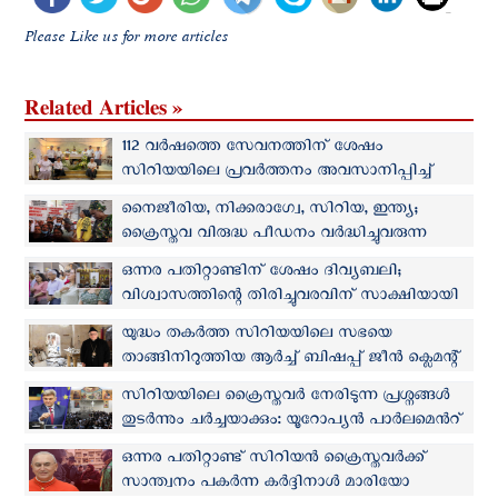
Please Like us for more articles
Related Articles »
112 വർഷത്തെ സേവനത്തിന് ശേഷം
സിറിയയിലെ പ്രവര്‍ത്തനം അവസാനിപ്പിച്ച്
ഫ്രാൻസിസ്കൻ സന്യാസിനികള്‍
നൈജീരിയ, നിക്കരാഗ്വേ, സിറിയ, ഇന്ത്യ;
ക്രൈസ്തവ വിരുദ്ധ പീഡനം വർദ്ധിച്ചുവരുന്ന
രാജ്യങ്ങളുടെ പട്ടിക പുറത്തുവിട്ട് ഐ‌സി‌സി
ഒന്നര പതിറ്റാണ്ടിന് ശേഷം ദിവ്യബലി;
വിശ്വാസത്തിന്റെ തിരിച്ചുവരവിന് സാക്ഷിയായി
മധ്യ സിറിയൻ പട്ടണം
യുദ്ധം തകർത്ത സിറിയയിലെ സഭയെ
താങ്ങിനിറുത്തിയ ആർച്ച് ബിഷപ്പ് ജീന്‍ ക്ലെമന്റ്
വിടവാങ്ങി
സിറിയയിലെ ക്രൈസ്തവര്‍ നേരിടുന്ന പ്രശ്നങ്ങള്‍
തുടര്‍ന്നും ചർച്ചയാക്കും: യൂറോപ്യൻ പാർലമെന്‍റ്
പ്രതിനിധി
ഒന്നര പതിറ്റാണ്ട് സിറിയന്‍ ക്രൈസ്തവര്‍ക്ക്
സാന്ത്വനം പകര്‍ന്ന കർദ്ദിനാൾ മാരിയോ