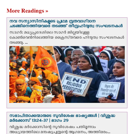
സെനാരി സ്ഥാനമൊഴിഞ്ഞു
More Readings »
നവ സന്യാസിനികളുടെ പ്രഥമ വ്രതവാഗ്‌ദാന
ചടങ്ങിനെത്തിയവരെ തടഞ്ഞ് തീവ്രഹിന്ദുത്വ സംഘടനകള്‍
സാഗർ: മധ്യപ്രദേശിലെ സാഗർ ജില്ലയിലുള്ള
കോൺവെന്‍റിലെത്തിയ ക്രൈസ്‌തവരെ ഹിന്ദുത്വ സംഘടനകൾ
തടഞ്ഞു. ...
സഭാപിതാക്കന്മാരുടെ സുവിശേഷ ഭാഷ്യങ്ങള്‍ | വിശുദ്ധ
മര്‍ക്കോസ് 13:24-37 | ഭാഗം 29
വിശുദ്ധ മര്‍ക്കോസിന്റെ സുവിശേഷം പതിമൂന്നാം
അധ്യായത്തിലെ മനുഷ്യപുത്രന്റെ ആഗമനം, അത്തിമരം...