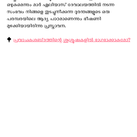
ഒഴുകുമെന്നും മാർ ഏലിയാസ് ദേവാലയത്തില്‍ നടന്ന
സംഭവം നിങ്ങളെ തുടച്ചുനീക്കുന്ന ദുരന്തങ്ങളുടെ ഒരു
പരമ്പരയിലെ ആദ്യ പാഠമാണെന്നും ഭീഷണി
മുഴക്കിയായിരിന്നു പ്രസ്താവന.
⧪
പ്രവാചകശബ്‌ദത്തിന്റെ ശുശ്രൂഷകളില്‍ ഭാഗഭാക്കാകുമോ?