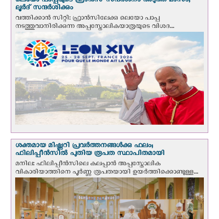
ലെയോ പാപ്പയുടെ ഫ്രാന്‍സ് സന്ദര്‍ശനം അടുത്ത മാസം;
ലൂര്‍ദ് സന്ദര്‍ശിക്കും
വത്തിക്കാന്‍ സിറ്റി: ഫ്രാൻസിലേക്കു ലെയോ പാപ്പ
നടത്തുവാനിരിക്കുന്ന അപ്പസ്തോലികയാത്രയുടെ വിശദ...
ശക്തമായ മിഷ്ണറി പ്രവർത്തനങ്ങൾക്കു ഫലം;
ഫിലിപ്പീൻസിൽ പുതിയ രൂപത സ്ഥാപിതമായി
മനില: ഫിലിപ്പീൻസിലെ കലപ്പാൻ അപ്പസ്തോലിക
വികാരിയാത്തിനെ പൂർണ്ണ രൂപതയായി ഉയർത്തിക്കൊണ്ടുള്ള...