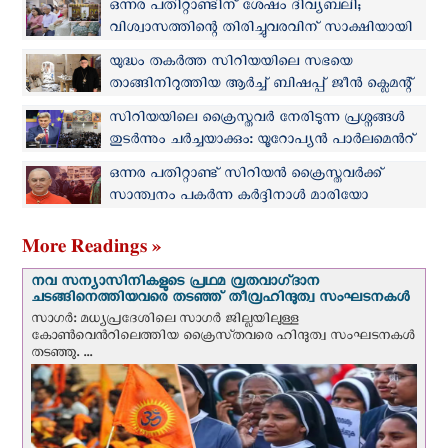
ഒന്നര പതിറ്റാണ്ടിന് ശേഷം ദിവ്യബലി;
വിശ്വാസത്തിന്റെ തിരിച്ചുവരവിന് സാക്ഷിയായി
മധ്യ സിറിയൻ പട്ടണം
യുദ്ധം തകർത്ത സിറിയയിലെ സഭയെ
താങ്ങിനിറുത്തിയ ആർച്ച് ബിഷപ്പ് ജീന്‍ ക്ലെമന്റ്
വിടവാങ്ങി
സിറിയയിലെ ക്രൈസ്തവര്‍ നേരിടുന്ന പ്രശ്നങ്ങള്‍
തുടര്‍ന്നും ചർച്ചയാക്കും: യൂറോപ്യൻ പാർലമെന്‍റ്
പ്രതിനിധി
ഒന്നര പതിറ്റാണ്ട് സിറിയന്‍ ക്രൈസ്തവര്‍ക്ക്
സാന്ത്വനം പകര്‍ന്ന കർദ്ദിനാൾ മാരിയോ
സെനാരി സ്ഥാനമൊഴിഞ്ഞു
More Readings »
നവ സന്യാസിനികളുടെ പ്രഥമ വ്രതവാഗ്‌ദാന
ചടങ്ങിനെത്തിയവരെ തടഞ്ഞ് തീവ്രഹിന്ദുത്വ സംഘടനകള്‍
സാഗർ: മധ്യപ്രദേശിലെ സാഗർ ജില്ലയിലുള്ള
കോൺവെന്‍റിലെത്തിയ ക്രൈസ്‌തവരെ ഹിന്ദുത്വ സംഘടനകൾ
തടഞ്ഞു. ...