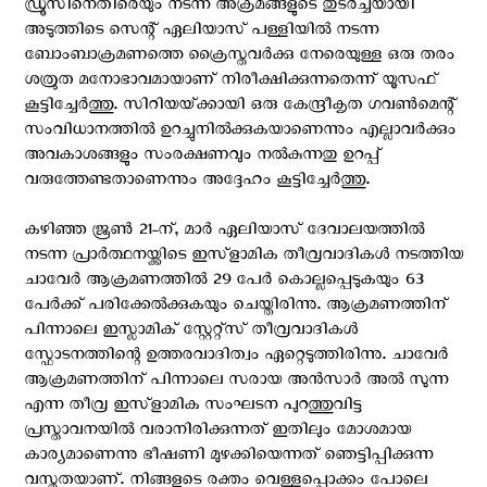
ഡ്രൂസിനെതിരെയും നടന്ന അക്രമങ്ങളുടെ തുടര്‍ച്ചയായി
അടുത്തിടെ സെന്റ് ഏലിയാസ് പള്ളിയില്‍ നടന്ന
ബോംബാക്രമണത്തെ ക്രൈസ്തവര്‍ക്കു നേരെയുള്ള ഒരു തരം
ശത്രുത മനോഭാവമായാണ് നിരീക്ഷിക്കുന്നതെന്ന് യൂസഫ്
കൂട്ടിച്ചേര്‍ത്തു. സിറിയയ്‌ക്കായി ഒരു കേന്ദ്രീകൃത ഗവൺമെന്റ്
സംവിധാനത്തിൽ ഉറച്ചുനിൽക്കുകയാണെന്നും എല്ലാവർക്കും
അവകാശങ്ങളും സംരക്ഷണവും നൽകുന്നതു ഉറപ്പ്
വരുത്തേണ്ടതാണെന്നും അദ്ദേഹം കൂട്ടിച്ചേര്‍ത്തു.
കഴിഞ്ഞ ജൂൺ 21-ന്, മാർ ഏലിയാസ് ദേവാലയത്തില്‍
നടന്ന പ്രാര്‍ത്ഥനയ്ക്കിടെ ഇസ്ളാമിക തീവ്രവാദികള്‍ നടത്തിയ
ചാവേര്‍ ആക്രമണത്തില്‍ 29 പേർ കൊല്ലപ്പെടുകയും 63
പേർക്ക് പരിക്കേൽക്കുകയും ചെയ്തിരിന്നു. ആക്രമണത്തിന്
പിന്നാലെ ഇസ്ലാമിക് സ്റ്റേറ്റ്സ് തീവ്രവാദികള്‍
സ്ഫോടനത്തിന്റെ ഉത്തരവാദിത്വം ഏറ്റെടുത്തിരിന്നു. ചാവേർ
ആക്രമണത്തിന് പിന്നാലെ സരായ അൻസാർ അൽ സുന്ന
എന്ന തീവ്ര ഇസ്ളാമിക സംഘടന പുറത്തുവിട്ട
പ്രസ്താവനയിൽ വരാനിരിക്കുന്നത് ഇതിലും മോശമായ
കാര്യമാണെന്നു ഭീഷണി മുഴക്കിയെന്നത് ഞെട്ടിപ്പിക്കുന്ന
വസ്തുതയാണ്. നിങ്ങളുടെ രക്തം വെള്ളപ്പൊക്കം പോലെ