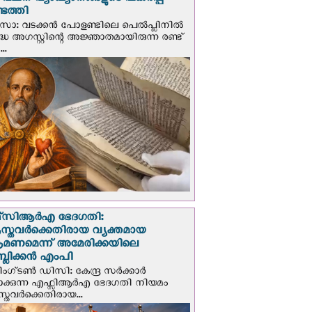
് വചന വ്യാഖ്യാനങ്ങളുടെ പകര്‍പ്പ്
െത്തി
‍സോ: വടക്കൻ പോളണ്ടിലെ പെൽപ്ലിനില്‍
്ധ അഗസ്റ്റിന്റെ അജ്ഞാതമായിരുന്ന രണ്ട്
..
സി‌ആര്‍‌എ ഭേദഗതി:
സ്തവർക്കെതിരായ വ്യക്തമായ
രമണമെന്ന് അമേരിക്കയിലെ
പബ്ലിക്കൻ എംപി
ഗ്ടണ്‍ ഡി‌സി: കേന്ദ്ര സർക്കാർ
പാക്കുന്ന എഫ്സിആർഎ ഭേദഗതി നിയമം
സ്തവർക്കെതിരായ...