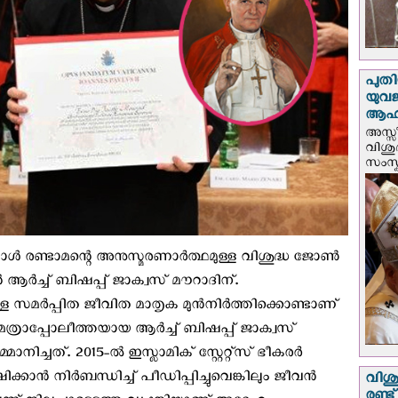
പുതി
യുവ
ആഹ്
അസ്സീ
വിശു
സംസ്ക
പോൾ രണ്ടാമന്റെ അനുസ്മരണാര്‍ത്ഥമുള്ള വിശുദ്ധ ജോൺ
ആർച്ച് ബിഷപ്പ് ജാക്വസ് മൗറാദിന്.
്ള സമർപ്പിത ജീവിത മാതൃക മുൻനിർത്തിക്കൊണ്ടാണ്
ാപ്പോലീത്തയായ ആർച്ച് ബിഷപ്പ് ജാക്വസ്
ാനിച്ചത്. 2015-ൽ ഇസ്ലാമിക് സ്റ്റേറ്റ്സ് ഭീകരർ
്കാൻ നിർബന്ധിച്ച് പീഡിപ്പിച്ചുവെങ്കിലും ജീവന്‍
വിശു