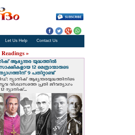
Let Us Help
Contact Us
 Readings »
നിഷ് ആഭ്യന്തര യുദ്ധത്തില്‍
സാക്ഷികളായ 12 മെത്രാന്മാരുടെ
്യാഗത്തിന് 9 പതിറ്റാണ്ട്
ിഡ്: സ്പാനിഷ് ആഭ്യന്തരയുദ്ധത്തിനിടെ
സ്തവ വിശ്വാസത്തെ പ്രതി ജീവത്യാഗം
 12 സ്പാനിഷ്...