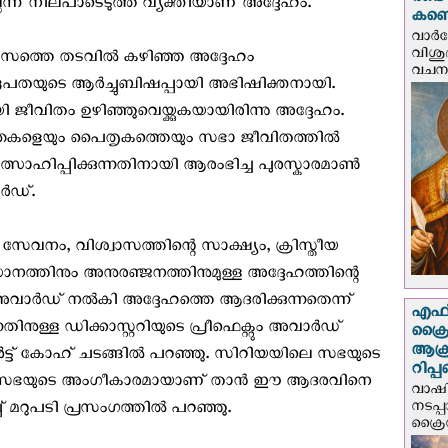
രണ്ട
ന്ന് നിലപാടെടുത്ത വ്യക്തിയാണ് അദ്ദേഹം.
കണ്ട
വാര്
വിശുദ
 മാസത്തെ തടവിൽ കഴിഞ്ഞ അദ്ദേഹം
വചന.
തയുടെ ആർച്ചുബിഷപ്പായി അഭിഷിക്തനായി.
 ജീവിതം ഉഴിഞ്ഞുവെയ്ക്കുകയായിരിന്നു അദ്ദേഹം.
ന്തകളെയും പൈതൃകത്തെയും സഭാ ജീവിതത്തിൽ
്സാഹിപ്പിക്കുന്നതിനായി ആരംഭിച്ച പുരസ്കാരമാണ്‍
ാർഡ്.
േവനം, വിശ്വാസത്തിന്റെ സാക്ഷ്യം, ക്രിസ്തീയ
ത്തിനും അനുരഞ്ജനത്തിനുമുള്ള അദ്ദേഹത്തിന്റെ
ര്‍ഡ് നല്‍കി അദ്ദേഹത്തെ ആദരിക്കുന്നതെന്ന്
എഫ്‌
നതിനുള്ള ഡിക്കാസ്റ്ററിയുടെ പ്രീഫെക്റ്റും അവാർഡ്
ക്രൈ
ആക്
കുർട്ട് കോഹ് ചടങ്ങിൽ പറഞ്ഞു. സിറിയയിലെ സഭയുടെ
റിപ്
്കാ സഭയുടെ അംഗീകാരമായാണ് താന്‍ ഈ ആദരവിനെ
വാഷിം
നടപ്
് മറുപടി പ്രസംഗത്തില്‍ പറഞ്ഞു.
ക്രൈ