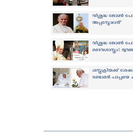
വിശുദ്ധ ജോൺ പോൾ 
അപ്പസ്തോലൻ"
വിശുദ്ധ ജോൺ പോൾ രണ
ദൈവശാസ്ത്രം': യുവ
ശസ്ത്രക്രിയക്ക് ശ
രണ്ടാമൻ പാപ്പയെ ച