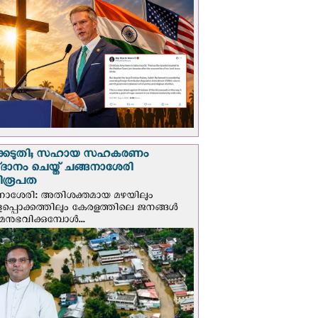
്കെടുതി; സഹായ സഹകരണം
‌ദാനം ചെയ്ത് ചങ്ങനാശേരി
ിരൂപത
നാശേരി: അതിശക്തമായ മഴയിലും
ളപ്പൊക്കത്തിലും കേരളത്തിലെ ജനങ്ങൾ
മനുഭവിക്കുമ്പോൾ...