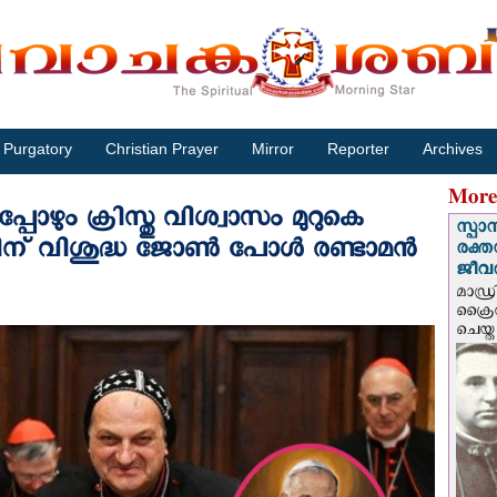
Purgatory
Christian Prayer
Mirror
Reporter
Archives
More
പോഴും ക്രിസ്തു വിശ്വാസം മുറുകെ
സ്പാ
്പിന് വിശുദ്ധ ജോൺ പോൾ രണ്ടാമൻ
രക്ത
ജീവത
മാഡ്ര
ക്രൈ
ചെയ്ത