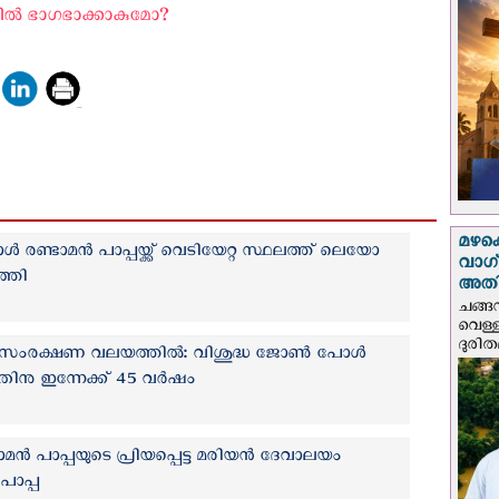
ല്‍ ഭാഗഭാക്കാകുമോ? ‍
മഴക
രണ്ടാമൻ പാപ്പയ്ക്ക് വെടിയേറ്റ സ്ഥലത്ത് ലെയോ
വാഗ്
ത്തി
അത
ചങ്ങ
വെള്
ദുരിത
 സംരക്ഷണ വലയത്തില്‍: വിശുദ്ധ ജോൺ പോൾ
തിനു ഇന്നേക്ക് 45 വര്‍ഷം
 പാപ്പയുടെ പ്രിയപ്പെട്ട മരിയന്‍ ദേവാലയം
പാപ്പ