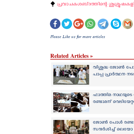
⧪
പ്രവാചകശബ്‌ദത്തിന്റെ ശുശ്രൂഷകളി
Please Like us for more articles
Related Articles »
വിശുദ്ധ ജോൺ പോൾ 
പാപ്പ പ്രാർത്ഥന നട
ഫാത്തിമ നാഥയുടെ
രണ്ടാമന് വെടിയേറ്റ
ജോൺ പോൾ രണ്ടാമന്‍
സന്ദര്‍ശിച്ച് ലെയോ 