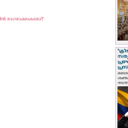
ല്‍ ഭാഗഭാക്കാകുമോ? ‍
"ക്രി
സത്യ
പ്ര
പ്രസ
ബൊഗോ
ശക്ത
നടന്