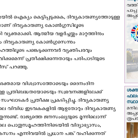
അടുത്
വത്തി
പാപ്പ
അപ്പ
ിൽ ഐക്യം കെട്ടിപ്പടുക്കുക, ദിവ്യകാരുണ്യത്തോടുള്ള
വയാണ് ദിവ്യകാരുണ്യ കോണ്‍ഗ്രസിലൂടെ
വ്യക്തമാക്കി. ആത്മീയ വളർച്ചയ്ക്കും മാറ്റത്തിനും
ും ദിവ്യകാരുണ്യ കോൺഗ്രസെന്നും
്തിലൂടെ പങ്കെടുക്കുന്നവർ വ്യക്തിപരവും
ുമെന്ന് പ്രതീക്ഷിക്കുന്നതായും പരിപാടിയുടെ
സ് പറഞ്ഞു.
ും ശക്തമായ വിശ്വാസത്തോടെയും ദൈനംദിന
ശക്ത
്ള പ്രതിബദ്ധതയോടെയും സ്വഭവനങ്ങളിലേക്ക്
ഫലം
ഘാടകര്‍ പ്രതീക്ഷ പ്രകടിപ്പിച്ചു. ദിവ്യകാരുണ്യ
സ്ഥ
മനില
ലെ വിവിധ ഇടവകകളില്‍ ആഴ്ചതോറും ദിവ്യകാരുണ്യ
അപ്പ
ുണ്ട്. രാജ്യത്തെ ജനസംഖ്യയുടെ മൂന്നിലൊന്ന്
രൂപത
െ പൊതുസമൂഹത്തിനിടെയില്‍ വിദ്യാഭ്യാസം,
ം എന്നിവയിൽ പ്രധാന പങ്ക് വഹിക്കുന്നത്