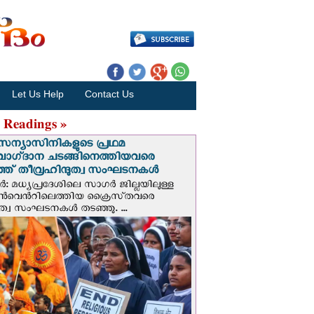
Let Us Help
Contact Us
 Readings »
സന്യാസിനികളുടെ പ്രഥമ
വാഗ്‌ദാന ചടങ്ങിനെത്തിയവരെ
ഞ് തീവ്രഹിന്ദുത്വ സംഘടനകള്‍
: മധ്യപ്രദേശിലെ സാഗർ ജില്ലയിലുള്ള
െന്‍റിലെത്തിയ ക്രൈസ്‌തവരെ
ദുത്വ സംഘടനകൾ തടഞ്ഞു. ...