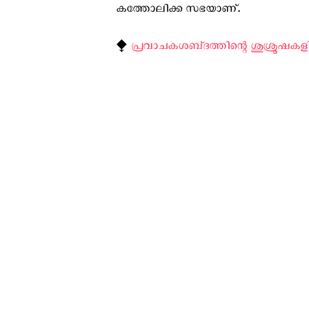
കത്തോലിക്ക സഭയാണ്.
⧪
പ്രവാചകശബ്‌ദത്തിന്റെ ശുശ്രൂഷകളി