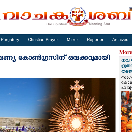
Purgatory
Christian Prayer
Mirror
Reporter
Archives
More
രുണ്യ കോണ്‍ഗ്രസിന് ഒരുക്കവുമായി
നവ 
വ്രത
തടഞ്
സാഗർ
കോൺവ
ഹിന്