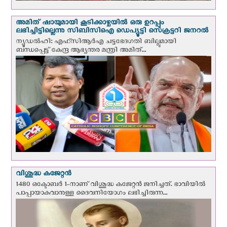
അമിത് ഷായുമായി കൂടിക്കാഴ്ചയില്‍ ഒരു ഉറപ്പും
ലഭിച്ചിട്ടില്ലെന്നു സിബിസിഐ ഡെപ്യൂട്ടി സെക്രട്ടറി ജനറല്‍
ന്യൂഡല്‍ഹി: എഫ്‌സിആര്‍എ ചട്ടഭേദഗതി ബില്ലുമായി
ബന്ധപ്പെട്ട് കേന്ദ്ര ആഭ്യന്തര മന്ത്രി അമിത്...
വിശുദ്ധ കജേറ്റന്‍
1480 ഒക്ടോബര്‍ 1-നാണ് വിശുദ്ധ കജേറ്റന്‍ ജനിച്ചത്. ഭാവിയില്‍
പാപ്പായാകുവാനുള്ള ദൈവനിയോഗം ലഭിച്ചിരുന്ന...