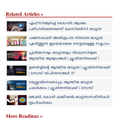
Related Articles »
എഫ്‌സിആർഎ ഭേദഗതി: ആശങ്ക
പരിഹരിക്കണമെന്ന് കെസിബിസി ജാഗ്രത
കമ്മീഷൻ
ചങ്ങനാശേരി അതിരൂപത നിതാന്ത ജാഗ്രത
പുലർത്തുന്ന ഇടയന്മാരുടെ നേതൃത്വമുള്ള സമൂഹം:
ബിഷപ്പ് സാമുവൽ ഐറേനിയോസ്
പ്രാർത്ഥനയും ജാഗ്രതയും: വിശ്വാസിയുടെ
ആത്മീയ ആയുധങ്ങൾ | ക്രൂശിതനിലേക്ക് |
നോമ്പ് വിചിന്തനങ്ങൾ 38
ഉണർവ്വിന്റെ ആത്മീയ ജാഗ്രത | ക്രൂശിതനിലേക്ക്
| നോമ്പ് വിചിന്തനങ്ങൾ 37
യേശുവിനോടൊപ്പം ആത്മീയ ജാഗ്രത
പാലിക്കാം | ക്രൂശിതനിലേക്ക് | നോമ്പ്
വിചിന്തനങ്ങൾ 35
ജെ.ബി. കോശി കമ്മീഷൻ; ജാഗ്രതാസമിതികൾ
രൂപീകരിക്കും
More Readings »