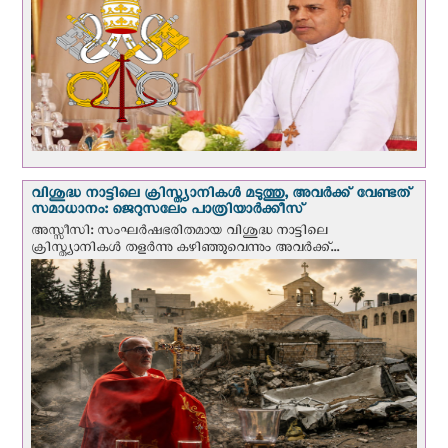
വിശുദ്ധ നാട്ടിലെ ക്രിസ്ത്യാനികൾ മടുത്തു, അവർക്ക് വേണ്ടത്
സമാധാനം: ജെറുസലേം പാത്രിയാര്‍ക്കീസ്
അസ്സീസി: സംഘര്‍ഷഭരിതമായ വിശുദ്ധ നാട്ടിലെ
ക്രിസ്ത്യാനികൾ തളര്‍ന്നു കഴിഞ്ഞുവെന്നും അവർക്ക്...