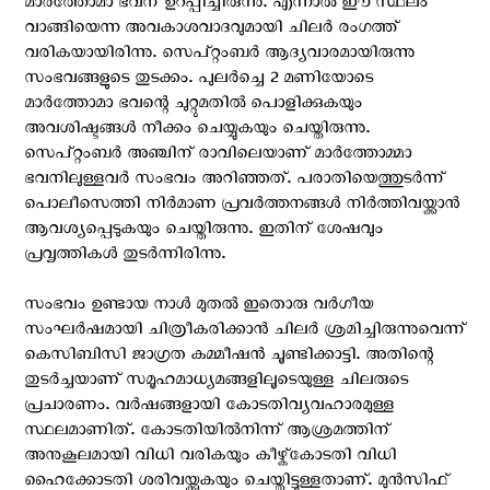
മാര്‍ത്തോമാ ഭവന് ഉറപ്പിച്ചിരുന്നു. എന്നാല്‍ ഈ സ്ഥലം
വാങ്ങിയെന്ന അവകാശവാദവുമായി ചിലര്‍ രംഗത്ത്
വരികയായിരിന്നു. സെപ്റ്റംബര്‍ ആദ്യവാരമായിരുന്നു
സംഭവങ്ങളുടെ തുടക്കം. പുലര്‍ച്ചെ 2 മണിയോടെ
മാര്‍ത്തോമാ ഭവന്റെ ചുറ്റുമതില്‍ പൊളിക്കുകയും
അവശിഷ്ടങ്ങള്‍ നീക്കം ചെയ്യുകയും ചെയ്തിരുന്നു.
സെപ്റ്റംബര്‍ അഞ്ചിന് രാവിലെയാണ് മാര്‍ത്തോമ്മാ
ഭവനിലുള്ളവര്‍ സംഭവം അറിഞ്ഞത്. പരാതിയെത്തുടര്‍ന്ന്
പൊലീസെത്തി നിര്‍മാണ പ്രവര്‍ത്തനങ്ങള്‍ നിര്‍ത്തിവയ്ക്കാന്‍
ആവശ്യപ്പെടുകയും ചെയ്തിരുന്നു. ഇതിന് ശേഷവും
പ്രവൃത്തികള്‍ തുടര്‍ന്നിരിന്നു.
സംഭവം ഉണ്ടായ നാൾ മുതൽ ഇതൊരു വർഗീയ
സംഘർഷമായി ചിത്രീകരിക്കാൻ ചിലർ ശ്രമിച്ചിരുന്നുവെന്ന്
കെ‌സി‌ബി‌സി ജാഗ്രത കമ്മീഷന്‍ ചൂണ്ടിക്കാട്ടി. അതിന്റെ
തുടർച്ചയാണ് സമൂഹമാധ്യമങ്ങളിലൂടെയുള്ള ചിലരുടെ
പ്രചാരണം. വർഷങ്ങളായി കോടതിവ്യവഹാരമുള്ള
സ്ഥലമാണിത്. കോടതിയിൽനിന്ന് ആശ്രമത്തിന്
അനുകൂലമായി വിധി വരികയും കീഴ്ക്‌കോടതി വിധി
ഹൈക്കോടതി ശരിവയ്ക്കുകയും ചെയ്തിട്ടുള്ളതാണ്. മുൻസിഫ്