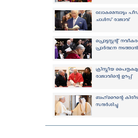
ലോകമെമ്പാടും പീഡന
ചാൾസ് രാജാവ്
പ്രൊട്ടസ്റ്റന്റ് ന
പ്രാര്‍ത്ഥന നടത്താന്‍
ക്രിസ്തീയ പൈതൃകമുള്ള
രാജാവിന്റെ ഉറപ്പ്
ബഹ്‌റൈന്റെ കിരീ
സന്ദര്‍ശിച്ചു