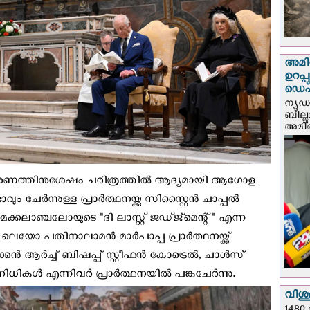
അമിത
ഉറപ്
ഡെപ്യ
ന്യൂ
ബില്ലു
അമിത്
റ് നവീകരണത്തിനുശേഷം ചരിത്രത്തില്‍ ആദ്യമായി ആഗോള
ം ചേര്‍ന്നുള്ള പ്രാര്‍ത്ഥനയ്ക്കു സിസ്റ്റൈൻ ചാപ്പൽ
്കലാഞ്ചലോയുടെ "ദി ലാസ്റ്റ് ജഡ്ജ്മെന്റ്" എന്ന
്. ലെയോ പതിനാലാമൻ മാർപാപ്പ പ്രാർത്ഥനയ്ക്ക്
്കൻ ആർച്ച് ബിഷപ്പ് സ്റ്റീഫൻ കോട്രെൽ, ചാൾസ്
കള്‍ എന്നിവർ പ്രാര്‍ത്ഥനയില്‍ പങ്കുചേര്‍ന്നു.
വിശുദ