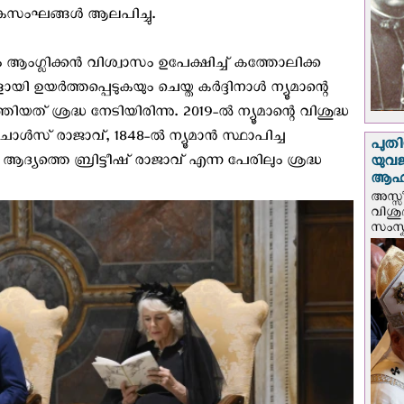
യകസംഘങ്ങൾ ആലപിച്ചു.
ളും ആംഗ്ലിക്കൻ വിശ്വാസം ഉപേക്ഷിച്ച് കത്തോലിക്ക
ി ഉയര്‍ത്തപ്പെടുകയും ചെയ്ത കര്‍ദ്ദിനാള്‍ ന്യൂമാന്റെ
ത്തിയത് ശ്രദ്ധ നേടിയിരിന്നു. 2019-ൽ ന്യൂമാന്റെ വിശുദ്ധ
 ചാൾസ് രാജാവ്, 1848-ൽ ന്യൂമാൻ സ്ഥാപിച്ച
പുതി
ആദ്യത്തെ ബ്രിട്ടീഷ് രാജാവ് എന്ന പേരിലും ശ്രദ്ധ
യുവ
ആഹ്
അസ്സീ
വിശു
സംസ്ക