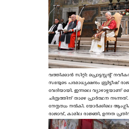
വത്തിക്കാന്‍ സിറ്റി: പ്രൊട്ടസ്റ്റന്
സഭയുടെ പരമാധ്യക്ഷനും ബ്രിട്ടീഷ് രാജാവു
വേദിയായി. ഇന്നലെ വ്യാഴാഴ്ചയാണ് മൈക
ചിത്രത്തിന് താഴെ പ്രാര്‍ത്ഥന നടന്നത
നേതൃത്വം നൽകി. യോർക്കിലെ ആംഗ്ലിക
രാജാവ്, കാമില രാജ്ഞി, ഉന്നത പ്രതിനിധി