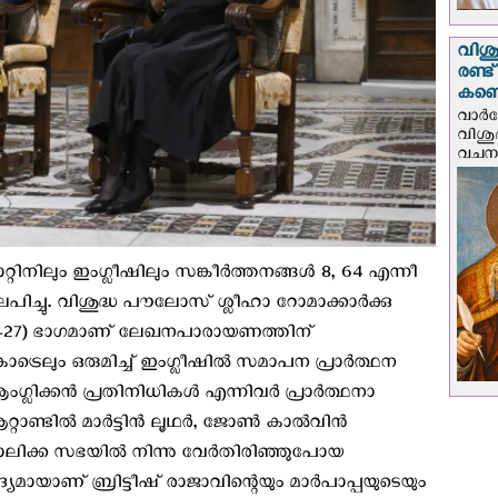
വിശു
രണ്ട
കണ്ട
വാര്
വിശുദ
വചന.
്റിനിലും ഇംഗ്ലീഷിലും സങ്കീർത്തനങ്ങൾ 8, 64 എന്നീ
ിച്ചു. വിശുദ്ധ പൗലോസ് ശ്ലീഹാ റോമാക്കാർക്കു
22–27) ഭാഗമാണ് ലേഖനപാരായണത്തിന്
്രെലും ഒരുമിച്ച് ഇംഗ്ലീഷിൽ സമാപന പ്രാർത്ഥന
 ആംഗ്ലിക്കൻ പ്രതിനിധികൾ എന്നിവർ പ്രാർത്ഥനാ
ൂറ്റാണ്ടില്‍ മാർട്ടിൻ ലൂഥർ, ജോൺ കാൽവിൻ
ലിക്ക സഭയില്‍ നിന്നു വേര്‍തിരിഞ്ഞുപോയ
ദ്യമായാണ് ബ്രിട്ടീഷ് രാജാവിന്റെയും മാര്‍പാപ്പയുടെയും