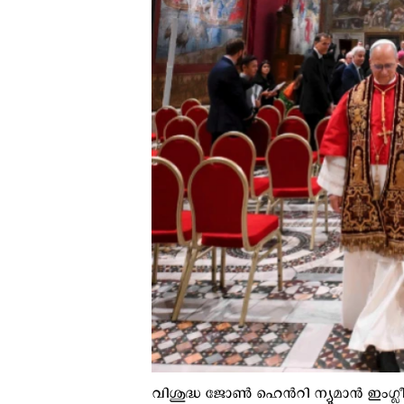
വിശുദ്ധ ജോൺ ഹെൻറി ന്യൂമാൻ ഇംഗ്ലീ