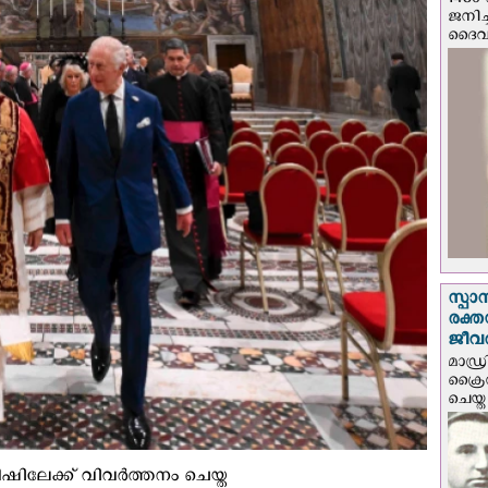
1480 
ജനിച്
ദൈവന
സ്പാ
രക്ത
ജീവത
മാഡ്ര
ക്രൈ
ചെയ്ത
ഷിലേക്ക് വിവർത്തനം ചെയ്ത