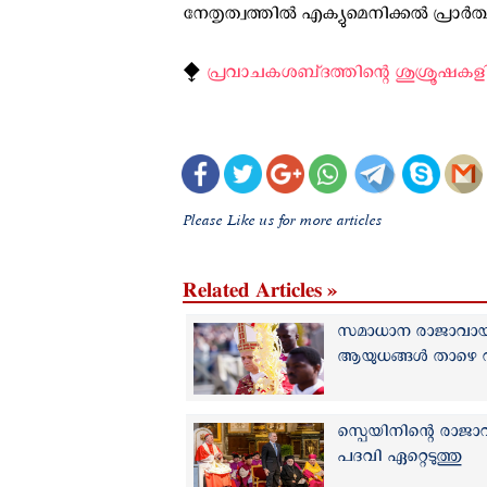
നേതൃത്വത്തില്‍ എക്യുമെനിക്കല്‍ പ്രാര്‍ത
⧪
പ്രവാചകശബ്‌ദത്തിന്റെ ശുശ്രൂഷകളി
Please Like us for more articles
Related Articles »
സമാധാന രാജാവായ ക്ര
ആയുധങ്ങൾ താഴെ വയ
സ്പെയിനിന്റെ രാജ
പദവി ഏറ്റെടുത്തു