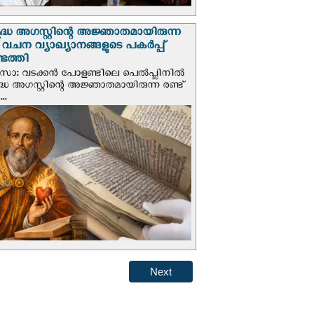
ദ്ധ അഗസ്റ്റിന്റെ അജ്ഞാതമായിരുന്ന
് വചന വ്യാഖ്യാനങ്ങളുടെ പകര്‍പ്പ്
െത്തി
‍സോ: വടക്കൻ പോളണ്ടിലെ പെൽപ്ലിനില്‍
്ധ അഗസ്റ്റിന്റെ അജ്ഞാതമായിരുന്ന രണ്ട്
..
Next