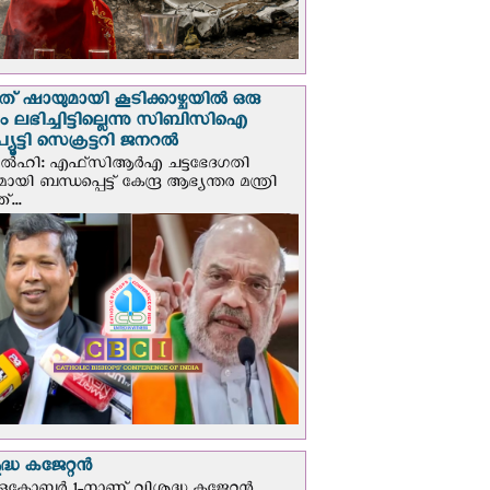
് ഷായുമായി കൂടിക്കാഴ്ചയില്‍ ഒരു
പും ലഭിച്ചിട്ടില്ലെന്നു സിബിസിഐ
ൂട്ടി സെക്രട്ടറി ജനറല്‍
ഡല്‍ഹി: എഫ്‌സിആര്‍എ ചട്ടഭേദഗതി
മായി ബന്ധപ്പെട്ട് കേന്ദ്ര ആഭ്യന്തര മന്ത്രി
...
്ധ കജേറ്റന്‍