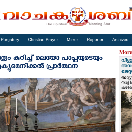
Purgatory
Christian Prayer
Mirror
Reporter
Archives
More
ത്രം കുറിച്ച് ലെയോ പാപ്പയുടെയും
വിശുദ
ുമെനിക്കല്‍ പ്രാര്‍ത്ഥന
അവർ
ജെറു
അസ്സ
നാട്ട
കഴിഞ്