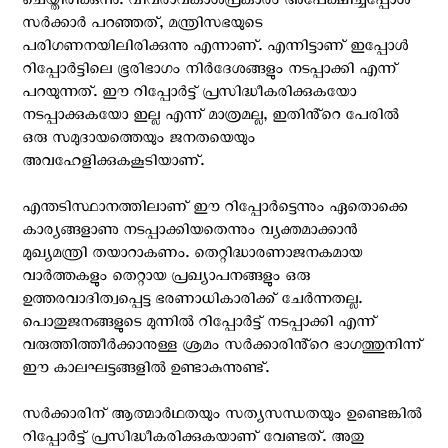
ചെയ്തിരിക്കുന്നു. വിവരാവകാശപ്രകാരം അപേക്ഷിച്ചപ്പോൾ
സർക്കാർ പറഞ്ഞത്, മന്ത്രിസഭയുടെ
പരിഗണനയിലിരിക്കുന്നു എന്നാണ്. എന്നിട്ടാണ് ഇപ്പോൾ
റിപ്പോർട്ടിലെ ഭൂരിഭാഗം നിർദേശങ്ങളും നടപ്പാക്കി എന്ന്
പറയുന്നത്. ഈ റിപ്പോർട്ട് പ്രസിദ്ധീകരിക്കുകയോ
നടപ്പാക്കുകയോ ഇല്ല എന്ന് മാത്രമല്ല, ഇതിൻ്റെ പേരിൽ
ഒരു സമുദായത്തെയും ജനതയെയും
അവഹേളിക്കുകകൂടിയാണ്.
എന്തടിസ്ഥാനത്തിലാണ് ഈ റിപ്പോർട്ടെന്നും ഏതൊക്കെ
കാര്യങ്ങളാണു നടപ്പാക്കിയതെന്നും വ്യക്തമാക്കാൻ
മുഖ്യമന്ത്രി തയാറാകണം. തെറ്റിദ്ധാരണാജനകമായ
വാർത്തകളും തെറ്റായ പ്രഖ്യാപനങ്ങളും ഒരു
ഉത്തരവാദിത്വപ്പെട്ട ഭരണാധികാരിക്ക് ചേർന്നതല്ല.
പൊതുജനങ്ങളുടെ മുന്നിൽ റിപ്പോർട്ട് നടപ്പാക്കി എന്ന്
വരുത്തിത്തീർക്കാനുള്ള ശ്രമം സർക്കാരിൻ്റെ ഭാഗത്തുനിന്ന്
ഈ കാലഘട്ടങ്ങളിൽ ഉണ്ടാകുന്നുണ്ട്.
സർക്കാരിന് ആത്മാർഥതയും സത്യസന്ധതയും ഉണ്ടെങ്കിൽ
റിപ്പോർട്ട് പ്രസിദ്ധീകരിക്കുകയാണ് വേണ്ടത്. അതു