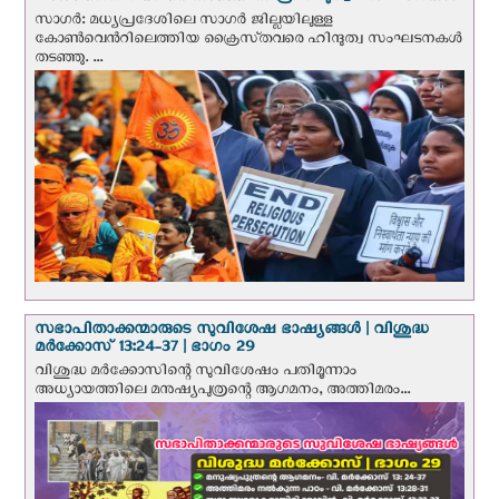
സാഗർ: മധ്യപ്രദേശിലെ സാഗർ ജില്ലയിലുള്ള
കോൺവെന്‍റിലെത്തിയ ക്രൈസ്‌തവരെ ഹിന്ദുത്വ സംഘടനകൾ
തടഞ്ഞു. ...
സഭാപിതാക്കന്മാരുടെ സുവിശേഷ ഭാഷ്യങ്ങള്‍ | വിശുദ്ധ
മര്‍ക്കോസ് 13:24-37 | ഭാഗം 29
വിശുദ്ധ മര്‍ക്കോസിന്റെ സുവിശേഷം പതിമൂന്നാം
അധ്യായത്തിലെ മനുഷ്യപുത്രന്റെ ആഗമനം, അത്തിമരം...