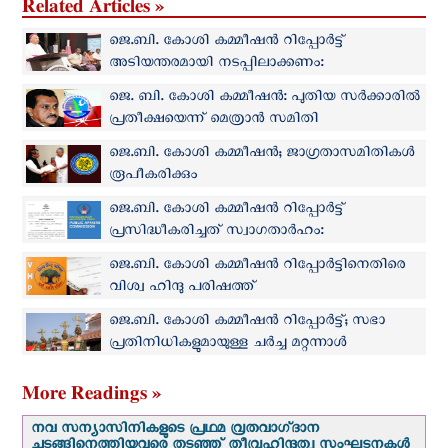
Related Articles »
ജെ.ബി. കോശി കമ്മീഷൻ റിപ്പോർട്ട്
അടിയന്തരമായി നടപ്പിലാക്കണം:
കെആർഎൽസിസി
ജെ. ബി. കോശി കമ്മീഷന്‍: പുതിയ സര്‍ക്കാരില്‍
പ്രതീക്ഷയെന്ന് മെത്രാന്‍ സമിതി
ജെ.ബി. കോശി കമ്മീഷൻ; ജാഗ്രതാസമിതികൾ
രൂപീകരിക്കും
ജെ.ബി. കോശി കമ്മീഷൻ റിപ്പോർട്ട്
പ്രസിദ്ധീകരിച്ചത് സ്വാഗതാർഹം:
സീറോമലബാർ പബ്ലിക് അഫയേഴ്സ് കമ്മീഷൻ
ജെ.ബി. കോശി കമ്മീഷൻ റിപ്പോർട്ടിനെതിരെ
വിശ്വ ഹിന്ദു പരിഷത്ത്
ജെ.ബി. കോശി കമ്മീഷൻ റിപ്പോർട്ട്; സഭാ
പ്രതിനിധികളുമായുള്ള ചര്‍ച്ച മറ്റന്നാള്‍
More Readings »
നവ സന്യാസിനികളുടെ പ്രഥമ വ്രതവാഗ്‌ദാന
ചടങ്ങിനെത്തിയവരെ തടഞ്ഞ് തീവ്രഹിന്ദുത്വ സംഘടനകള്‍