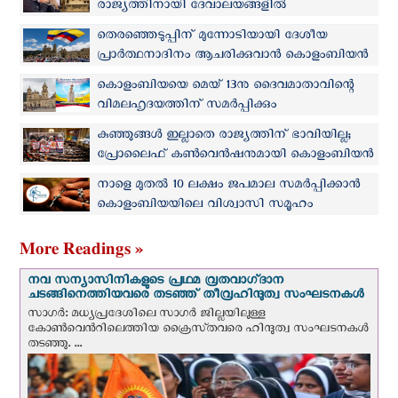
രാജ്യത്തിനായി ദേവാലയങ്ങളിൽ
പ്രാർത്ഥനയുമായി കൊളംബിയയുടെ നിയുക്ത
തെരഞ്ഞെടുപ്പിന് മുന്നോടിയായി ദേശീയ
പ്രസിഡന്റ്
പ്രാര്‍ത്ഥനാദിനം ആചരിക്കുവാന്‍ കൊളംബിയന്‍
കത്തോലിക്ക സഭ
കൊളംബിയയെ മെയ് 13നു ദൈവമാതാവിന്റെ
വിമലഹൃദയത്തിന് സമർപ്പിക്കും
കുഞ്ഞുങ്ങള്‍ ഇല്ലാതെ രാജ്യത്തിന് ഭാവിയില്ല;
പ്രോലൈഫ് കൺവെൻഷനുമായി കൊളംബിയന്‍
ഭരണകൂടം
നാളെ മുതല്‍ 10 ലക്ഷം ജപമാല സമര്‍പ്പിക്കാന്‍
കൊളംബിയയിലെ വിശ്വാസി സമൂഹം
More Readings »
നവ സന്യാസിനികളുടെ പ്രഥമ വ്രതവാഗ്‌ദാന
ചടങ്ങിനെത്തിയവരെ തടഞ്ഞ് തീവ്രഹിന്ദുത്വ സംഘടനകള്‍
സാഗർ: മധ്യപ്രദേശിലെ സാഗർ ജില്ലയിലുള്ള
കോൺവെന്‍റിലെത്തിയ ക്രൈസ്‌തവരെ ഹിന്ദുത്വ സംഘടനകൾ
തടഞ്ഞു. ...