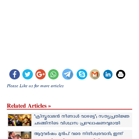
Please Like us for more articles
Related Articles »
"ക്രിസ്തുരാജന്‍ നീണാള്‍ വാഴട്ടെ"; സത്യപ്രതിജ്ഞ
ചടങ്ങിനിടെ വിശ്വാസ പ്രഘോഷണവുമായി
കൊളംബിയയുടെ പ്രസിഡന്‍റ്
ആറുവർഷം മുൻപ് വരെ നിരീശ്വരവാദി; ഇന്ന്