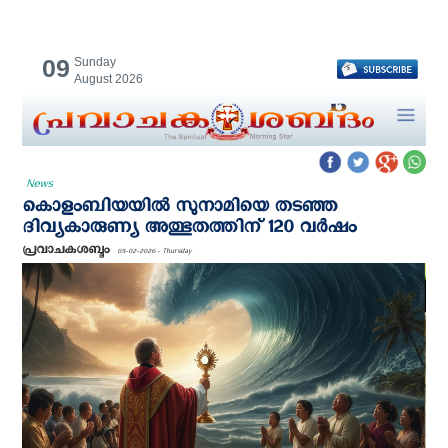
09
Sunday
August 2026
News
കൊളംബിയയില്‍ സുനാമിയെ തടഞ്ഞ
ദിവ്യകാരുണ്യ അത്ഭുതത്തിന് 120 വര്‍ഷം
പ്രവാചകശബ്ദം
05-02-2026 - Thursday