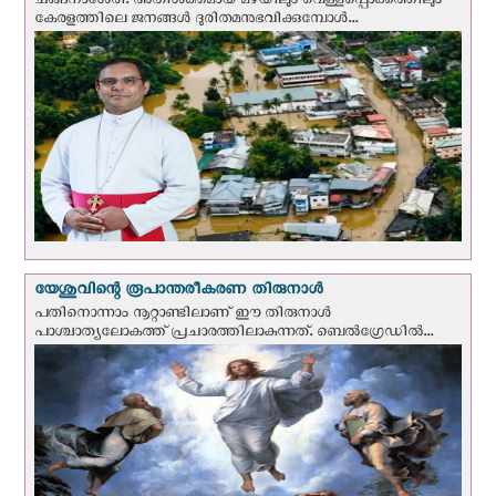
ചങ്ങനാശേരി: അതിശക്തമായ മഴയിലും വെള്ളപ്പൊക്കത്തിലും
കേരളത്തിലെ ജനങ്ങൾ ദുരിതമനുഭവിക്കുമ്പോൾ...
യേശുവിന്റെ രൂപാന്തരീകരണ തിരുനാള്‍
പതിനൊന്നാം നൂറ്റാണ്ടിലാണ് ഈ തിരുനാള്‍
പാശ്ചാത്യലോകത്ത് പ്രചാരത്തിലാകുന്നത്. ബെല്‍ഗ്രേഡില്‍...