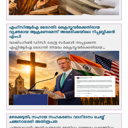
എഫ്‌സി‌ആര്‍‌എ ഭേദഗതി: ക്രൈസ്തവർക്കെതിരായ
വ്യക്തമായ ആക്രമണമെന്ന് അമേരിക്കയിലെ റിപ്പബ്ലിക്കൻ
എംപി
വാഷിംഗ്ടണ്‍ ഡി‌സി: കേന്ദ്ര സർക്കാർ നടപ്പാക്കുന്ന
എഫ്സിആർഎ ഭേദഗതി നിയമം ക്രൈസ്തവർക്കെതിരായ...
മഴക്കെടുതി; സഹായ സഹകരണം വാഗ്‌ദാനം ചെയ്ത്
ചങ്ങനാശേരി അതിരൂപത