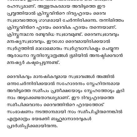
സംശയം കൂടാതെ അംഗീകരിക്കേണ്ട ഒരു വിശ്വാസ
രഹസ്യമാണ്. അത്ഭുതകരമായ അവിടുത്തെ ഈ
പ്രവൃത്തിയാല്‍ ക്രിസ്തുവിന്‍റെ ദിവ്യഹൃദയം ദൈവ
സ്വഭാവത്തോടു ഗാഢമായി ചേര്‍ന്നിരിക്കുന്നു. തന്നിമിത്തം
ക്രിസ്തുവിന്‍റെ ഹൃദയം ദൈവിക ഹൃദയം തന്നെയാണ്.
ക്രിസ്തുനാഥനു രണ്ടുവിധ സ്വഭാവമുണ്ട്. ദൈവസ്വഭാവവും
മനുഷ്യസ്വഭാവവും. ഈശോ ദൈവമായിരിക്കയാല്‍
സ്വര്‍ഗ്ഗത്തില്‍ മാലാഖമാരും സ്വര്‍ഗ്ഗവാസികളും ചെയ്യുന്ന
ആരാധനാ സ്തുതിസ്തോത്രങ്ങള്‍ ഭൂമിയില്‍ അനുഷ്ഠിക്കുവാന്‍
മനുഷ്യര്‍ കഷ്ടപ്പെടുന്നുണ്ട്.
ദൈവികവും മാനുഷികവുമായ സ്വഭാവങ്ങള്‍ അങ്ങില്‍
ഒന്നുചേര്‍ന്നിരിക്കയാല്‍ സഹോദരനും സ്നേഹിതനുമായ
അവിടുത്തെ സമീപം പ്രതീക്ഷയോടും സ്നേഹത്തോടും കൂടി
നാം അടുക്കേണ്ടതാവശ്യമാണ്. ഈ ദിവ്യഹൃദയത്തെ
സമീപിക്കുവാനും ദൈവത്തിന്‍റെ ഹൃദയത്തോട്
സംഭാഷണം നടത്താനുമായി നാം സമീപിച്ചിരുന്നെങ്കില്‍
എത്രമാത്രം ഭയഭക്തി ബഹുമാനാദരവുകള്‍
പ്രദര്‍ശിപ്പിക്കുമായിരുന്നു.