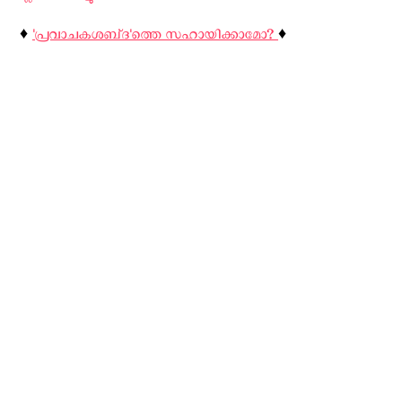
♦️
'പ്രവാചകശബ്‌ദ'ത്തെ സഹായിക്കാമോ?
♦️