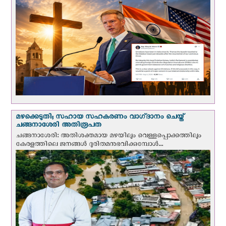
മഴക്കെടുതി; സഹായ സഹകരണം വാഗ്‌ദാനം ചെയ്ത്
ചങ്ങനാശേരി അതിരൂപത
ചങ്ങനാശേരി: അതിശക്തമായ മഴയിലും വെള്ളപ്പൊക്കത്തിലും
കേരളത്തിലെ ജനങ്ങൾ ദുരിതമനുഭവിക്കുമ്പോൾ...