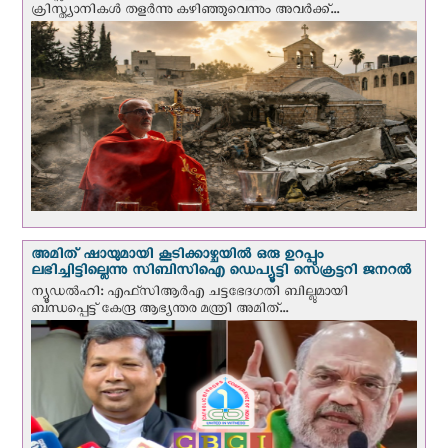
ക്രിസ്ത്യാനികൾ തളര്‍ന്നു കഴിഞ്ഞുവെന്നും അവർക്ക്...
അമിത് ഷായുമായി കൂടിക്കാഴ്ചയില്‍ ഒരു ഉറപ്പും
ലഭിച്ചിട്ടില്ലെന്നു സിബിസിഐ ഡെപ്യൂട്ടി സെക്രട്ടറി ജനറല്‍
ന്യൂഡല്‍ഹി: എഫ്‌സിആര്‍എ ചട്ടഭേദഗതി ബില്ലുമായി
ബന്ധപ്പെട്ട് കേന്ദ്ര ആഭ്യന്തര മന്ത്രി അമിത്...