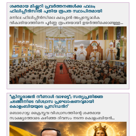
ശക്തമായ മിഷ്ണറി പ്രവർത്തനങ്ങൾക്കു ഫലം;
ഫിലിപ്പീൻസിൽ പുതിയ രൂപത സ്ഥാപിതമായി
മനില: ഫിലിപ്പീൻസിലെ കലപ്പാൻ അപ്പസ്തോലിക
വികാരിയാത്തിനെ പൂർണ്ണ രൂപതയായി ഉയർത്തിക്കൊണ്ടുള്ള...
"ക്രിസ്തുരാജന്‍ നീണാള്‍ വാഴട്ടെ"; സത്യപ്രതിജ്ഞ
ചടങ്ങിനിടെ വിശ്വാസ പ്രഘോഷണവുമായി
കൊളംബിയയുടെ പ്രസിഡന്‍റ്
ബൊഗോട്ട: ക്രൈസ്തവ വിശ്വാസത്തിന്റെ ശക്തമായ
സാക്ഷ്യത്തോടെ കഴിഞ്ഞ ദിവസം നടന്ന കൊളംബിയന്‍...