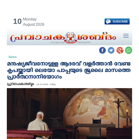
10
Monday
August 2026
News
മനുഷ്യജീവനോടുള്ള ആദരവ് വളർത്താൻ വേണ്ട
കൃപയ്ക്കായി ലെയോ പാപ്പയുടെ ജൂലൈ മാസത്തെ
പ്രാര്‍ത്ഥനാനിയോഗം
പ്രവാചകശബ്ദം
03-07-2026 - Friday