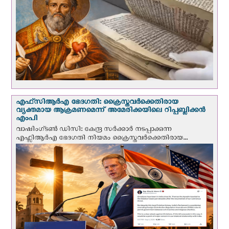
എഫ്‌സി‌ആര്‍‌എ ഭേദഗതി: ക്രൈസ്തവർക്കെതിരായ
വ്യക്തമായ ആക്രമണമെന്ന് അമേരിക്കയിലെ റിപ്പബ്ലിക്കൻ
എംപി
വാഷിംഗ്ടണ്‍ ഡി‌സി: കേന്ദ്ര സർക്കാർ നടപ്പാക്കുന്ന
എഫ്സിആർഎ ഭേദഗതി നിയമം ക്രൈസ്തവർക്കെതിരായ...