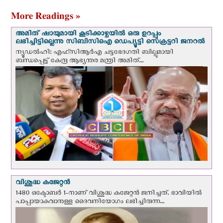
More Readings »
അമിത് ഷായുമായി കൂടിക്കാഴ്ചയില്‍ ഒരു ഉറപ്പും
ലഭിച്ചിട്ടില്ലെന്നു സിബിസിഐ ഡെപ്യൂട്ടി സെക്രട്ടറി ജനറല്‍
ന്യൂഡല്‍ഹി: എഫ്‌സിആര്‍എ ചട്ടഭേദഗതി ബില്ലുമായി
ബന്ധപ്പെട്ട് കേന്ദ്ര ആഭ്യന്തര മന്ത്രി അമിത്...
വിശുദ്ധ കജേറ്റന്‍
1480 ഒക്ടോബര്‍ 1-നാണ് വിശുദ്ധ കജേറ്റന്‍ ജനിച്ചത്. ഭാവിയില്‍
പാപ്പായാകുവാനുള്ള ദൈവനിയോഗം ലഭിച്ചിരുന്ന...