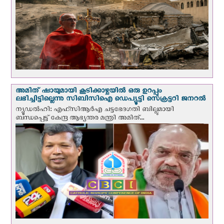
അമിത് ഷായുമായി കൂടിക്കാഴ്ചയില്‍ ഒരു ഉറപ്പും
ലഭിച്ചിട്ടില്ലെന്നു സിബിസിഐ ഡെപ്യൂട്ടി സെക്രട്ടറി ജനറല്‍
ന്യൂഡല്‍ഹി: എഫ്‌സിആര്‍എ ചട്ടഭേദഗതി ബില്ലുമായി
ബന്ധപ്പെട്ട് കേന്ദ്ര ആഭ്യന്തര മന്ത്രി അമിത്...