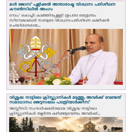
മാർ ജോസ് പുളിക്കൽ അന്താരാഷ്ട്ര വിശ്വാസ പരിശീലന
കൗൺസിലിൽ അംഗം
റോം/ കൊച്ചി: കാഞ്ഞിരപ്പള്ളി രൂപതാ മെത്രാനും
സീറോമലബാർ സഭയുടെ വിശ്വാസപരിശീലന കമ്മീഷൻ
ചെയർമാനുമായ...
വിശുദ്ധ നാട്ടിലെ ക്രിസ്ത്യാനികൾ മടുത്തു, അവർക്ക് വേണ്ടത്
സമാധാനം: ജെറുസലേം പാത്രിയാര്‍ക്കീസ്
അസ്സീസി: സംഘര്‍ഷഭരിതമായ വിശുദ്ധ നാട്ടിലെ
ക്രിസ്ത്യാനികൾ തളര്‍ന്നു കഴിഞ്ഞുവെന്നും അവർക്ക്...