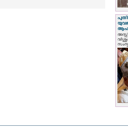
പുതി
യുവ
ആഹ്
അസ്സീ
വിശു
സംസ്ക