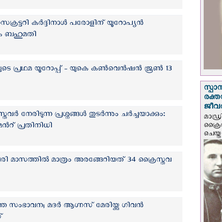
റ്റ് സെക്രട്ടറി കർദ്ദിനാൾ പരോളിന് യൂറോപ്യൻ
േക ബഹുമതി
ടെ പ്രഥമ യൂറോപ്പ് - യുകെ കൺവെൻഷൻ ജൂൺ 13
സ്പാ
രക്ത
ജീവത
‍ നേരിടുന്ന പ്രശ്നങ്ങള്‍ തുടര്‍ന്നും ചർച്ചയാക്കും:
മാഡ്ര
ക്രൈ
്‍റ് പ്രതിനിധി
ചെയ്ത
ുവരി മാസത്തില്‍ മാത്രം അരങ്ങേറിയത് 34 ക്രൈസ്തവ
 സംഭാവന; മദർ ആഗ്നസ് മേരിയ്ക്കു ഗിവൻ
്