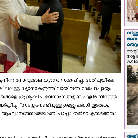
വിശുദ
അവർ
ജെറു
അസ്സ
നാട്ട
കഴിഞ്
നീണ്ടുനിന്ന നോമ്പുകാല ധ്യാനം സമാപിച്ചു. അരീച്ചയിലെ
ലുള്ള ധ്യാനകേന്ദ്രത്തിലായിരുന്ന മാര്‍പാപ്പായും
 തങ്ങളെ ശ്രുശ്രൂഷിച്ച ഭവനാംഗങ്ങളുടെ എളിമ നിറഞ്ഞ
പ്പിച്ചു. "സഭയ്ക്കുവേണ്ടിയുള്ള ശുശ്രൂഷകള്‍ തുടരുക,
്ന ആഹ്വാനത്തോടെയാണ് പാപ്പാ തന്‍റെ കൃതജ്ഞതാ
അമിത