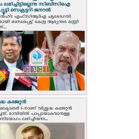
പും ലഭിച്ചിട്ടില്ലെന്നു സിബിസിഐ
ൂട്ടി സെക്രട്ടറി ജനറല്‍
ഡല്‍ഹി: എഫ്‌സിആര്‍എ ചട്ടഭേദഗതി
മായി ബന്ധപ്പെട്ട് കേന്ദ്ര ആഭ്യന്തര മന്ത്രി
...
്ധ കജേറ്റന്‍
ഒക്ടോബര്‍ 1-നാണ് വിശുദ്ധ കജേറ്റന്‍
ചത്. ഭാവിയില്‍ പാപ്പായാകുവാനുള്ള
ിയോഗം ലഭിച്ചിരുന്ന...