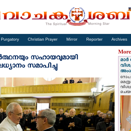
Purgatory
Christian Prayer
Mirror
Reporter
Archives
More
്രാര്‍ത്ഥനയും സഹായവുമായി
മാർ 
ലധ്യാനം സമാപിച്ചു
വിശ
അം
റോം/
മെത്
വിശ്
ചെയർ