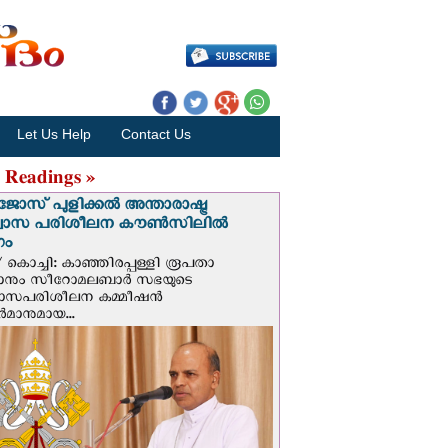
Let Us Help
Contact Us
 Readings »
ജോസ് പുളിക്കൽ അന്താരാഷ്ട്ര
്വാസ പരിശീലന കൗൺസിലിൽ
ഗം
 കൊച്ചി: കാഞ്ഞിരപ്പള്ളി രൂപതാ
രാനും സീറോമലബാർ സഭയുടെ
വാസപരിശീലന കമ്മീഷൻ
മാനുമായ...