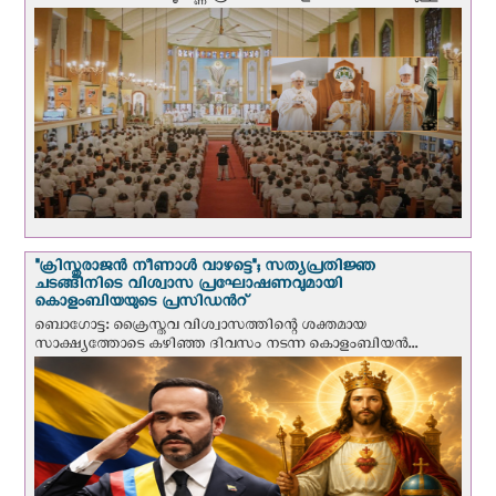
"ക്രിസ്തുരാജന്‍ നീണാള്‍ വാഴട്ടെ"; സത്യപ്രതിജ്ഞ
ചടങ്ങിനിടെ വിശ്വാസ പ്രഘോഷണവുമായി
കൊളംബിയയുടെ പ്രസിഡന്‍റ്
ബൊഗോട്ട: ക്രൈസ്തവ വിശ്വാസത്തിന്റെ ശക്തമായ
സാക്ഷ്യത്തോടെ കഴിഞ്ഞ ദിവസം നടന്ന കൊളംബിയന്‍...