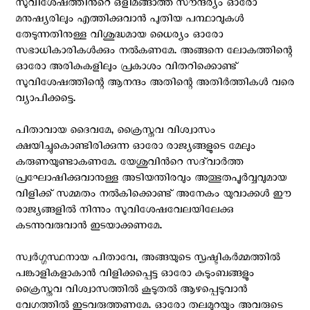
സുവിശേഷത്തിന്‍റെ ഒളിമങ്ങാത്ത സൗന്ദര്യം ഓരോ
മനുഷ്യരിലും എത്തിക്കുവാന്‍ പുതിയ പന്ഥാവുകള്‍
തേടുന്നതിനുള്ള വിശുദ്ധമായ ധൈര്യം ഓരോ
സഭാധികാരികൾക്കും നൽകണമേ. അങ്ങനെ ലോകത്തിന്റെ
ഓരോ അരികുകളിലും പ്രകാശം വിതറിക്കൊണ്ട്
സുവിശേഷത്തിന്റെ ആനന്ദം അതിന്റെ അതിർത്തികൾ വരെ
വ്യാപിക്കട്ടെ.
പിതാവായ ദൈവമേ, ക്രൈസ്തവ വിശ്വാസം
ക്ഷയിച്ചുകൊണ്ടിരിക്കുന്ന ഓരോ രാജ്യങ്ങളുടെ മേലും
കരുണയുണ്ടാകണമേ. യേശുവിന്‍റെ സദ്‌വാര്‍ത്ത
പ്രഘോഷിക്കുവാനുള്ള അടിയന്തിരവും അത്ഭുതപൂര്‍വ്വവുമായ
വിളിക്ക് സമ്മതം നല്‍കിക്കൊണ്ട് അനേകം യുവാക്കൾ ഈ
രാജ്യങ്ങളിൽ നിന്നും സുവിശേഷവേലയിലേക്കു
കടന്നുവരുവാൻ ഇടയാക്കണമേ.
സ്വർഗ്ഗസ്ഥനായ പിതാവേ, അങ്ങയുടെ സൃഷ്ടികർമ്മത്തിൽ
പങ്കാളികളാകാൻ വിളിക്കപ്പെട്ട ഓരോ കുടുംബങ്ങളും
ക്രൈസ്തവ വിശ്വാസത്തിൽ കൂടുതൽ ആഴപ്പെടുവാൻ
വേഗത്തിൽ ഇടവരുത്തണമേ. ഓരോ തലമുറയും അവരുടെ