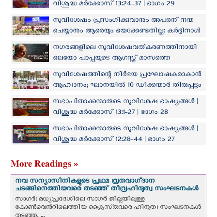
വിശുദ്ധ മര്‍ക്കോസ് 13:24-37 | ഭാഗം 29
സുവിശേഷം പ്രസംഗിക്കുവാനും അപരന് നന്മ
ചെയ്യാനും ആരെയും ഭയക്കേണ്ടതില്ല: കർദ്ദിനാൾ
ഓസ്വാൾഡ് ഗ്രേഷ്യസ്
നഗരങ്ങളിലെ സുവിശേഷവത്കരണത്തിനായി
ലെയോ പാപ്പയുടെ ആഗസ്റ്റ് മാസത്തെ
പ്രാര്‍ത്ഥനാനിയോഗം
സുവിശേഷത്തിന്റെ നിർഭയ പ്രഘോഷകരാകാൻ
ആഹ്വാനം; ഘാനയില്‍ 10 ഡീക്കന്മാർ തിരുപ്പട്ടം
സ്വീകരിച്ചു
സഭാപിതാക്കന്മാരുടെ സുവിശേഷ ഭാഷ്യങ്ങള്‍ |
വിശുദ്ധ മര്‍ക്കോസ് 13:1-27 | ഭാഗം 28
സഭാപിതാക്കന്മാരുടെ സുവിശേഷ ഭാഷ്യങ്ങള്‍ |
വിശുദ്ധ മര്‍ക്കോസ് 12:28-44 | ഭാഗം 27
More Readings »
നവ സന്യാസിനികളുടെ പ്രഥമ വ്രതവാഗ്‌ദാന
ചടങ്ങിനെത്തിയവരെ തടഞ്ഞ് തീവ്രഹിന്ദുത്വ സംഘടനകള്‍
സാഗർ: മധ്യപ്രദേശിലെ സാഗർ ജില്ലയിലുള്ള
കോൺവെന്‍റിലെത്തിയ ക്രൈസ്‌തവരെ ഹിന്ദുത്വ സംഘടനകൾ
തടഞ്ഞു. ...