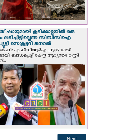
് ഷായുമായി കൂടിക്കാഴ്ചയില്‍ ഒരു
പും ലഭിച്ചിട്ടില്ലെന്നു സിബിസിഐ
ൂട്ടി സെക്രട്ടറി ജനറല്‍
ഡല്‍ഹി: എഫ്‌സിആര്‍എ ചട്ടഭേദഗതി
മായി ബന്ധപ്പെട്ട് കേന്ദ്ര ആഭ്യന്തര മന്ത്രി
...
Next