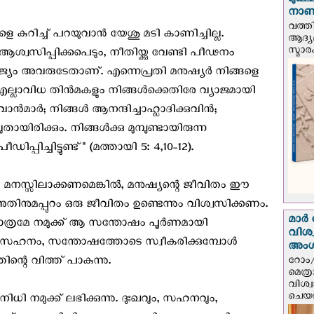
മുഖച
നാണയ
വത്തി
കുറിച്ച് പറയുവാൻ യേശു മടി കാണിച്ചില്ല.
ആദ്യമ
സ്മാര
ശ്വസിപ്പിക്കപെടും, നീതിയ്ക്കു വേണ്ടി പീഢനം
ാജ്യം അവരുടേതാണ്. എന്നെപ്രതി മനുഷ്യര്‍ നിങ്ങളെ
ല്ലാവിധ തിന്‍മകളും നിങ്ങള്‍ക്കെതിരേ വ്യാജമായി
ന്‍മാര്‍; നിങ്ങള്‍ ആനന്ദിച്ചാഹ്ലാദിക്കുവിന്‍;
യിരിക്കും. നിങ്ങള്‍ക്കു മുമ്പുണ്ടായിരുന്ന
്പിച്ചിട്ടുണ്ട്" (മത്തായി 5: 4,10-12).
 മനസ്സിലാക്കണമെങ്കിൽ, മനുഷ്യന്റെ ജീവിതം ഈ
ം അതിനുമപ്പുറം ഒരു ജീവിതം ഉണ്ടെന്നും വിശ്വസിക്കണം.
മാർ 
ത്രമേ നമുക്ക് ആ സന്തോഷം പൂർണമായി
വിശ
ലെ സഹനം, സന്തോഷത്തോടെ സ്വീകരിക്കുമ്പോൾ
അം
ന്റെ വിത്ത് പാകുന്നു.
റോം/
മെത്
വിശ്
ചെയർ
ധി നമുക്ക് ലഭിക്കുന്നു. ദുഃഖവും, സഹനവും,