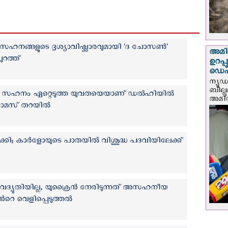
ഡാ സഹനങ്ങളുടെ ദൃശ്യാവിഷ്ക്കാരവുമായി 'ദ ചോസൺ'
അമിത
റത്ത്
ഉറപ്
ഡെപ്യ
ന്യൂ
ബില്ലു
ടി സഹനം ഏറ്റെടുത്ത യുവതയെയാണ് ഡൽഹിയിൽ
അമിത്
തോമസ് തറയിൽ
ി; കാർളോയുടെ പാതയില്‍ വിശുദ്ധ പദവിയിലേക്ക്
്യുതിയില്ല, യുക്രൈന്‍ നേരിടുന്നത് അസഹനീയ
െ വെളിപ്പെടുത്തല്‍