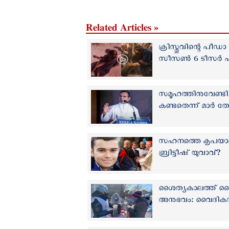
Related Articles »
ക്രിസ്തുവിന്റെ പീ
സീസൺ 6 ടീസര്‍ പു
സമൂഹത്തിനുവേണ്
കണ്ടതെന്ന് മാർ 
സഹനത്തെ കൃപയാക്ക
ബ്രിട്ടീഷ് യുവാവ്?
ശൈത്യകാലത്ത് വൈദ
അനുഭവം: വൈദികന്‍റ