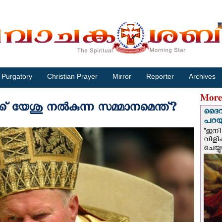
Purgatory
Christian Prayer
Mirror
Reporter
Archives
More
ക് യേശു നല്‍കുന്ന സമ്മാനമെന്ത്?
ദൈവം
പറയു
"ഇനി 
വിളി
ചെയ്യ