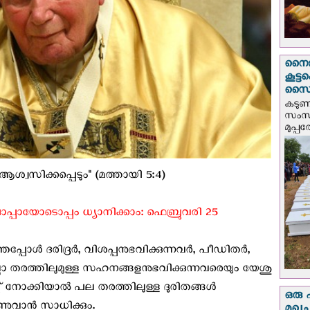
നൈജീ
കൂട്
സൈന്
കടു
സംസ്
മുപ്പ
ആശ്വസിക്കപ്പെടും" (മത്തായി 5:4)
്പായോടൊപ്പം ധ്യാനിക്കാം: ഫെബ്രുവരി 25
പ്പോൾ ദരിദ്രർ, വിശപ്പനുഭവിക്കുന്നവർ, പീഡിതർ,
ലാ തരത്തിലുമുള്ള സഹനങ്ങളനുഭവിക്കുന്നവരെയും യേശു
ക് നോക്കിയാൽ പല തരത്തിലുള്ള ദുരിതങ്ങൾ
ഒരു 
ാണുവാൻ സാധിക്കും.