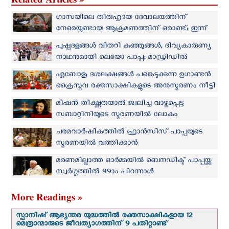
ഗാസയിലെ തിരുഹൃദയ ദേവാലയത്തിന്
നേരെയുണ്ടായ ആക്രമണത്തിന് ഒരാണ്ട്; ഇന്ന്
അനുസ്മരണ ദിവ്യബലി
പുഷ്പദളങ്ങൾ വിതറി കുഞ്ഞുങ്ങൾ, ദിവ്യകാരുണ്യ
നാഥനുമായി ലെയോ പാപ്പ; മാഡ്രിഡിൽ
അവിസ്മരണീയ കാഴ്ച
എബോള; ദശലക്ഷങ്ങള്‍ പങ്കെടുക്കുന്ന ഉഗാണ്ടൻ
ക്രൈസ്തവ രക്തസാക്ഷികളുടെ അനുസ്മരണം നീട്ടി
മിഷന്‍ തീക്ഷ്ണതയാല്‍ ജ്വലിച്ച വാഴ്ത്തപ്പെട്ട
സബാറ്റിനിയുടെ സ്മരണയില്‍ ലോകം
ചരമവാർഷികത്തിൽ ഫ്രാൻസിസ് പാപ്പയുടെ
സ്മരണയിൽ വത്തിക്കാൻ
മരണമില്ലാത്ത ഓര്‍മ്മയില്‍ ബെനഡിക്ട് പാപ്പയ്ക്കു
സ്വര്‍ഗ്ഗത്തില്‍ 99ാം പിറന്നാള്‍
More Readings »
സ്പാനിഷ് ആഭ്യന്തര യുദ്ധത്തില്‍ രക്തസാക്ഷികളായ 12
മെത്രാന്മാരുടെ ജീവത്യാഗത്തിന് 9 പതിറ്റാണ്ട്