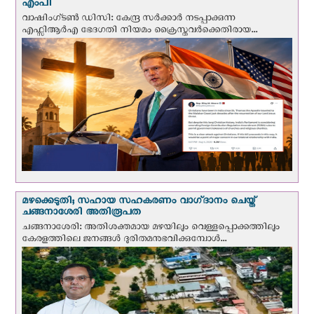
എംപി
വാഷിംഗ്ടണ്‍ ഡി‌സി: കേന്ദ്ര സർക്കാർ നടപ്പാക്കുന്ന
എഫ്സിആർഎ ഭേദഗതി നിയമം ക്രൈസ്തവർക്കെതിരായ...
മഴക്കെടുതി; സഹായ സഹകരണം വാഗ്‌ദാനം ചെയ്ത്
ചങ്ങനാശേരി അതിരൂപത
ചങ്ങനാശേരി: അതിശക്തമായ മഴയിലും വെള്ളപ്പൊക്കത്തിലും
കേരളത്തിലെ ജനങ്ങൾ ദുരിതമനുഭവിക്കുമ്പോൾ...