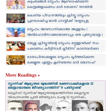
കുടുംബങ്ങൾ സ്നേഹം ആഘോഷിക്കുന്ന
കേന്ദ്രങ്ങളാകണം: മാർ തോമസ് തറയിൽ
കൊടിയ പീഡനത്തിലും ക്രിസ്തു സ്നേഹം
പ്രഘോഷിച്ച ജാൻ ഹാവ്ലിക്ക് വാഴ്ത്തപ്പെട്ട
നിരയില്‍
സ്നേഹം അവസാനിക്കാത്ത അത്ഭുതം |
അൽഫോൻസാമ്മയോടൊപ്പം ഒരു പുണ്യയാത്ര |
ജൂലൈ 1
യേശു ക്രിസ്തുവിന്റെ സ്നേഹം മറ്റുള്ളവര്‍ക്ക് നാം
പകരണം: കർദ്ദിനാൾ ക്ലീമിസ് കാതോലിക്കാ
ബാവ
മാതാപിതാക്കളുടെ സ്നേഹം ധൂർത്തടിക്കുന്ന
മക്കളുടെ എണ്ണം കൂടിവരുന്നു: മാർ ജോസഫ്
കല്ലറങ്ങാട്ട്
More Readings »
സ്പാനിഷ് ആഭ്യന്തര യുദ്ധത്തില്‍ രക്തസാക്ഷികളായ 12
മെത്രാന്മാരുടെ ജീവത്യാഗത്തിന് 9 പതിറ്റാണ്ട്
മാഡ്രിഡ്: സ്പാനിഷ് ആഭ്യന്തരയുദ്ധത്തിനിടെ ക്രൈസ്തവ
വിശ്വാസത്തെ പ്രതി ജീവത്യാഗം ചെയ്ത 12 സ്പാനിഷ്...