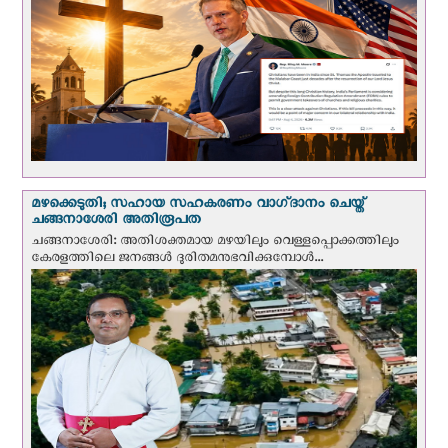
മഴക്കെടുതി; സഹായ സഹകരണം വാഗ്‌ദാനം ചെയ്ത്
ചങ്ങനാശേരി അതിരൂപത
ചങ്ങനാശേരി: അതിശക്തമായ മഴയിലും വെള്ളപ്പൊക്കത്തിലും
കേരളത്തിലെ ജനങ്ങൾ ദുരിതമനുഭവിക്കുമ്പോൾ...