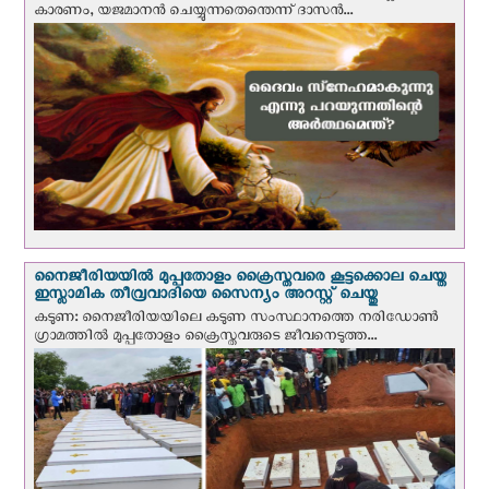
കാരണം, യജമാനന്‍ ചെയ്യുന്നതെന്തെന്ന് ദാസന്‍...
നൈജീരിയയില്‍ മുപ്പതോളം ക്രൈസ്തവരെ കൂട്ടക്കൊല ചെയ്ത
ഇസ്ലാമിക തീവ്രവാദിയെ സൈന്യം അറസ്റ്റ് ചെയ്തു
കടുണ: നൈജീരിയയിലെ കടുണ സംസ്ഥാനത്തെ നരിഡോൺ
ഗ്രാമത്തിൽ മുപ്പതോളം ക്രൈസ്തവരുടെ ജീവനെടുത്ത...