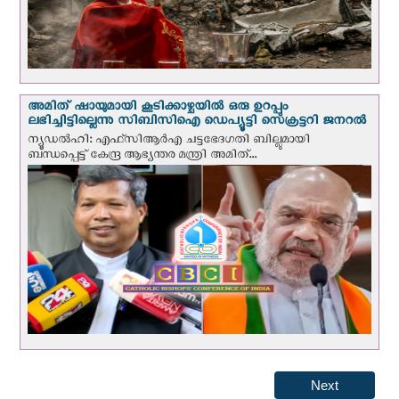
അമിത് ഷായുമായി കൂടിക്കാഴ്ചയില്‍ ഒരു ഉറപ്പും
ലഭിച്ചിട്ടില്ലെന്നു സിബിസിഐ ഡെപ്യൂട്ടി സെക്രട്ടറി ജനറല്‍
ന്യൂഡല്‍ഹി: എഫ്‌സിആര്‍എ ചട്ടഭേദഗതി ബില്ലുമായി
ബന്ധപ്പെട്ട് കേന്ദ്ര ആഭ്യന്തര മന്ത്രി അമിത്...
Next