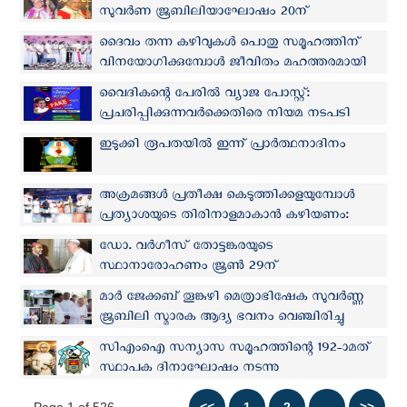
സുവർണ ജൂബിലിയാഘോഷം 20ന്
ദൈവം തന്ന കഴിവുകൾ പൊതു സമൂഹത്തിന്
വിനയോഗിക്കുമ്പോൾ ജീവിതം മഹത്തരമായി
മാറും: മാർ ജോസഫ് പെരുന്തോട്ടം
വൈദികന്റെ പേരിൽ വ്യാജ പോസ്റ്റ്:
പ്രചരിപ്പിക്കുന്നവർക്കെതിരെ നിയമ നടപടി
ഇടുക്കി രൂപതയില്‍ ഇന്ന് പ്രാർത്ഥനാദിനം
അക്രമങ്ങള്‍ പ്രതീക്ഷ കെടുത്തിക്കളയുമ്പോൾ
പ്രത്യാശയുടെ തിരിനാളമാകാൻ കഴിയണം:
കർദ്ദിനാൾ ക്ലീമിസ് ബാവ
ഡോ. വർഗീസ് തോട്ടങ്കരയുടെ
സ്ഥാനാരോഹണം ജൂൺ 29ന്
മാർ ജേക്കബ് തൂങ്കുഴി മെത്രാഭിഷേക സുവർണ്ണ
ജൂബിലി സ്മാരക ആദ്യ ഭവനം വെഞ്ചിരിച്ചു
സിഎംഐ സന്യാസ സമൂഹത്തിന്റെ 192-ാമത്
സ്ഥാപക ദിനാഘോഷം നടന്നു
Page 1 of 526