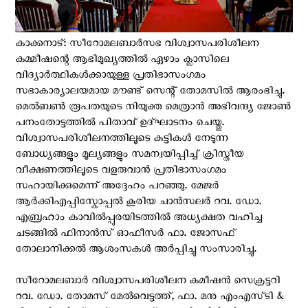
കാക്കനാട്: സീറോമലബാർസഭ വിശ്വാസപരിശീലന
കമ്മീഷന്റെ ആഭിമുഖ്യത്തിൽ ഏഴാം ക്ലാസിലെ
വിദ്യാർത്ഥികൾക്കായുള്ള പ്രതിഭാസംഗമം
സഭാകാര്യാലയമായ മൗണ്ട് സെന്റ് തോമസിൽ ആരംഭിച്ചു.
മെൽബൺ രൂപതയുടെ നിയുക്ത മെത്രാൻ അഭിവന്ദ്യ ജോൺ
പനംതോട്ടത്തിൽ പിതാവ് ഉദ്ഘാട​‍നം ചെയ്തു.
വിശ്വാസപരിശീലനത്തിലൂടെ കുട്ടികൾ നേടുന്ന
ബോധ്യങ്ങളും മൂല്യങ്ങളും സമന്വയിപ്പിച്ച് ക്രിസ്തീയ
വീക്ഷണത്തിലൂടെ വളരുവാൻ പ്രതിഭാസംഗമം
സഹായിക്കുമെന്ന് അദ്ദേഹം പറഞ്ഞു. മേജർ
ആർക്കിഎപ്പിസ്കോപ്പൽ കൂരിയ ചാൻസലർ റവ. ഡോ.
എബ്രഹാം കാവിൽപ്പുരയിടത്തിൽ അധ്യക്ഷത വഹിച്ച
ചടങ്ങിൽ ഫിനാൻസ് ഓഫീസർ ഫാ. ജോസഫ്
തോലാനിക്കൽ ആശംസകൾ അർപ്പിച്ചു സംസാരിച്ചു.
സീറോമലബാർ വിശ്വാസപരിശീലന കമീഷൻ സെക്രട്ടറി
റവ. ഡോ. തോമസ് മേൽവെട്ടത്ത്, ഫാ. മനു എം‌എസ്‌ടി &