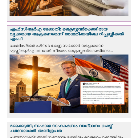
എഫ്‌സി‌ആര്‍‌എ ഭേദഗതി: ക്രൈസ്തവർക്കെതിരായ
വ്യക്തമായ ആക്രമണമെന്ന് അമേരിക്കയിലെ റിപ്പബ്ലിക്കൻ
എംപി
വാഷിംഗ്ടണ്‍ ഡി‌സി: കേന്ദ്ര സർക്കാർ നടപ്പാക്കുന്ന
എഫ്സിആർഎ ഭേദഗതി നിയമം ക്രൈസ്തവർക്കെതിരായ...
മഴക്കെടുതി; സഹായ സഹകരണം വാഗ്‌ദാനം ചെയ്ത്
ചങ്ങനാശേരി അതിരൂപത