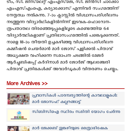
ടീം, സി. ജിസ്‌ലെറ്റ് എം‌എസ്‌ജെ, സി. ജിൻസി ചാക്കോ
എം‌എസ്‌എം‌ഐ, കുര്യാക്കോസ് എന്നിവർ സംഗമത്തിന്
നേതൃത്വം നൽകുന്നു. 7-ാം ക്ലാസ്സിൽ വിശ്വാസപരിശീലനം
നടത്തുന്ന വിദ്യാർഥികളിൽനിന്ന് ഇടവക-ഫൊറോന-
രൂപതാതല തിരഞ്ഞെടുപ്പുകളിലൂടെ കണ്ടെത്തിയ 64
വിദ്യാർത്ഥികളാണ് പ്രതിഭാസംഗമത്തിൽ പങ്കെടുക്കുന്നത്.
നാളെ 18-ാം തീയതി ഉച്ചകഴിഞ്ഞു വിശ്വാസപരിശീലന
കമ്മീഷൻ ചെയർമാൻ മാർ ജോസ് പുളിക്കൽ പിതാവ്
അധ്യക്ഷത വഹിക്കുന്ന സമാപന ചടങ്ങിൽ മേജർ
ആർച്ചുബിഷപ്പ് കർദിനാൾ മാർ ജോർജ് ആലഞ്ചേരി
പിതാവ് പ്രതിഭകൾക്ക് അവാർഡുകൾ വിതരണം ചെയ്യും.
More Archives >>
പ്രവാസികൾ പാരമ്പര്യത്തിന്റെ കാവലാളുകൾ:
മാർ ജോസഫ് കല്ലറങ്ങാട്ട്
സിബിസിഐ സ്ഥിരം സമിതി യോഗം ചേർന്നു
മാർ ജേക്കബ് തൂങ്കുഴിയുടെ മെത്രാഭിഷേക