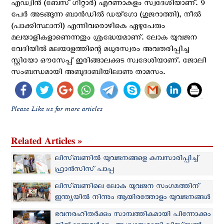
എഡ്വിൻ (ബേസ് ഗിറ്റാർ) എറണാകുളം സ്വദേശിയാണ്. 9
പേര്‍ അടങ്ങുന്ന ബാൻഡിൽ ഡയ്ഗോ (ഗുജറാത്തി), നീൽ
(പാക്കിസ്ഥാനി) എന്നിവരൊഴികെ ഏഴുപേരും
മലയാളികളാണെന്നതും ശ്രദ്ധേയമാണ്. ലോക യുവജന
വേദിയിൽ മലയാളത്തിന്റെ മധുരസ്വരം അവതരിപ്പിച്ച
സ്റ്റിയോ ഔസേപ്പ് ഇരിങ്ങാലക്കുട സ്വദേശിയാണ്. ജോലി
സംബന്ധമായി അബുദാബിയിലാണു താമസം.
Please Like us for more articles
Related Articles »
ലിസ്ബണില്‍ യുവജനങ്ങളെ കുമ്പസാരിപ്പിച്ച്
ഫ്രാന്‍സിസ് പാപ്പ
ലിസ്ബണിലെ ലോക യുവജന സംഗമത്തിന്
ഇന്ത്യയില്‍ നിന്നും ആയിരത്തോളം യുവജനങ്ങള്‍
ഭവനരഹിതർക്കും സാമ്പത്തികമായി പിന്നോക്കം