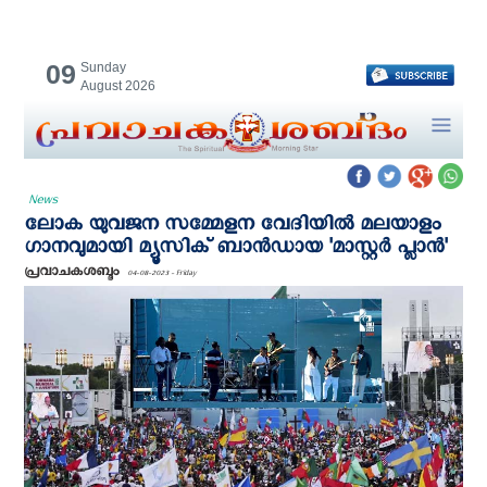
09
Sunday
August 2026
News
ലോക യുവജന സമ്മേളന വേദിയിൽ മലയാളം
ഗാനവുമായി മ്യൂസിക് ബാൻഡായ 'മാസ്റ്റർ പ്ലാൻ'
പ്രവാചകശബ്ദം
04-08-2023 - Friday