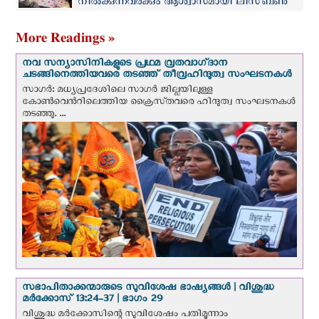
നിൽക്കുന്നവർക്കും ആശ്വാസമായി ലിസ്ബൺ
പാത്രിയാർക്കേറ്റ്
More Readings »
നവ സന്യാസിനികളുടെ പ്രഥമ വ്രതവാഗ്‌ദാന
ചടങ്ങിനെത്തിയവരെ തടഞ്ഞ് തീവ്രഹിന്ദുത്വ സംഘടനകള്‍
സാഗർ: മധ്യപ്രദേശിലെ സാഗർ ജില്ലയിലുള്ള
കോൺവെന്‍റിലെത്തിയ ക്രൈസ്‌തവരെ ഹിന്ദുത്വ സംഘടനകൾ
തടഞ്ഞു. ...
സഭാപിതാക്കന്മാരുടെ സുവിശേഷ ഭാഷ്യങ്ങള്‍ | വിശുദ്ധ
മര്‍ക്കോസ് 13:24-37 | ഭാഗം 29
വിശുദ്ധ മര്‍ക്കോസിന്റെ സുവിശേഷം പതിമൂന്നാം