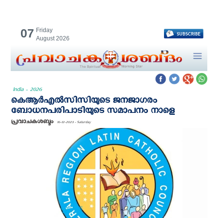
07
Friday
August 2026
India - 2026
കെആർഎൽസിസിയുടെ ജനജാഗരം
ബോധനപരിപാടിയുടെ സമാപനം നാളെ
പ്രവാചകശബ്ദം
16-12-2023 - Saturday