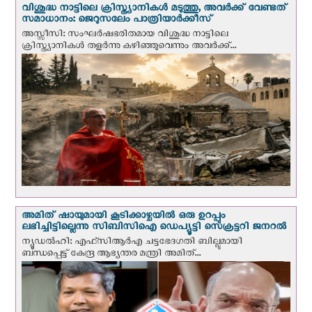
വിശുദ്ധ നാട്ടിലെ ക്രിസ്ത്യാനികൾ മടുത്തു, അവർക്ക് വേണ്ടത്
സമാധാനം: ജെറുസലേം പാത്രിയാര്‍ക്കീസ്
അസ്സീസി: സംഘര്‍ഷഭരിതമായ വിശുദ്ധ നാട്ടിലെ
ക്രിസ്ത്യാനികൾ തളര്‍ന്നു കഴിഞ്ഞുവെന്നും അവർക്ക്...
അമിത് ഷായുമായി കൂടിക്കാഴ്ചയില്‍ ഒരു ഉറപ്പും
ലഭിച്ചിട്ടില്ലെന്നു സിബിസിഐ ഡെപ്യൂട്ടി സെക്രട്ടറി ജനറല്‍
ന്യൂഡല്‍ഹി: എഫ്‌സിആര്‍എ ചട്ടഭേദഗതി ബില്ലുമായി
ബന്ധപ്പെട്ട് കേന്ദ്ര ആഭ്യന്തര മന്ത്രി അമിത്...