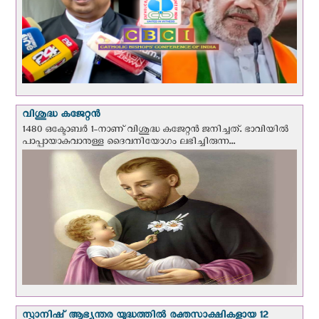
വിശുദ്ധ കജേറ്റന്‍
1480 ഒക്ടോബര്‍ 1-നാണ് വിശുദ്ധ കജേറ്റന്‍ ജനിച്ചത്. ഭാവിയില്‍
പാപ്പായാകുവാനുള്ള ദൈവനിയോഗം ലഭിച്ചിരുന്ന...
സ്പാനിഷ് ആഭ്യന്തര യുദ്ധത്തില്‍ രക്തസാക്ഷികളായ 12