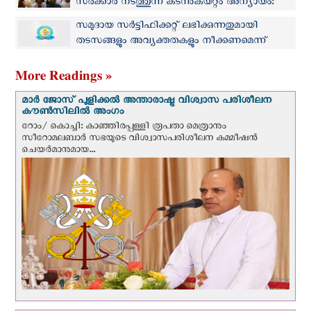
സർക്കാർ നടത്തുന്ന കടന്നുകയറ്റം അന്യായം:
കെആർഎൽസിസി
സമുദായ സർട്ടിഫിക്കറ്റ് ലഭിക്കുന്നതുമായി
തടസങ്ങളും അവ്യക്തതകളും നീക്കണമെന്ന്
കെആർഎൽസിസി
More Readings »
മാർ ജോസ് പുളിക്കൽ അന്താരാഷ്ട്ര വിശ്വാസ പരിശീലന
കൗൺസിലിൽ അംഗം
റോം/ കൊച്ചി: കാഞ്ഞിരപ്പള്ളി രൂപതാ മെത്രാനും
സീറോമലബാർ സഭയുടെ വിശ്വാസപരിശീലന കമ്മീഷൻ
ചെയർമാനുമായ...