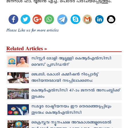
ജനറാൾ ഫാ. യൂജിൻ എച്ച്. പെരേര പരിചയപ്പെടുത്തും.
Please Like us for more articles
Related Articles »
സിസ്റ്റർ മോളി ആട്ടുള്ളി കെആർഎൽസിസി
വൈസ് പ്രസിഡന്‍റ്
ജെ.ബി. കോശി കമ്മീഷൻ റിപ്പോർട്ട്
അടിയന്തരമായി നടപ്പിലാക്കണം:
കെആർഎൽസിസി
കെആർഎൽസിസി 47-ാം ജനറൽ അസംബ്ലിക്ക്‌
തുടക്കം
സമദൂര രാഷ്ട്രീയനയം ഈ തെരഞ്ഞെടുപ്പിലും
തുടരും: കെആർഎൽസിസി
ക്രൈസ്തവ ന്യൂനപക്ഷ അവകാശങ്ങളുടെമേൽ