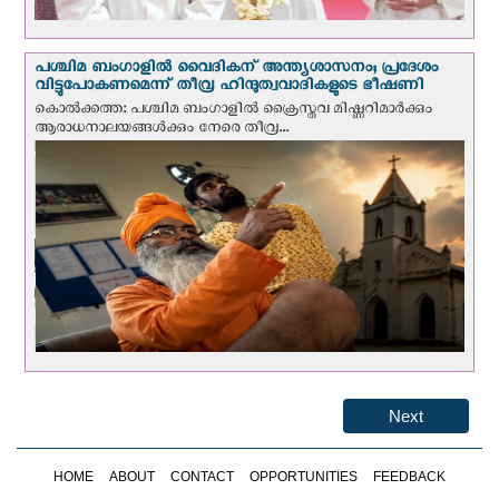
പശ്ചിമ ബംഗാളിൽ വൈദികന് അന്ത്യശാസനം; പ്രദേശം
വിട്ടുപോകണമെന്ന് തീവ്ര ഹിന്ദുത്വവാദികളുടെ ഭീഷണി
കൊല്‍ക്കത്ത: പശ്ചിമ ബംഗാളിൽ ക്രൈസ്തവ മിഷ്ണറിമാർക്കും
ആരാധനാലയങ്ങൾക്കും നേരെ തീവ്ര...
Next
HOME
ABOUT
CONTACT
OPPORTUNITIES
FEEDBACK