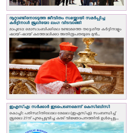
നൂറ്റാണ്ടിനോടടുത്ത ജീവിതം സഭയ്ക്കായി സമർപ്പിച്ച
കർദ്ദിനാൾ ജൂലിയോ ലംഗ വിടവാങ്ങി
മാപുടോ: മൊസാംബിക്കിലെ രണ്ടാമത്തെ തദ്ദേശീയ കർദ്ദിനാളും
ഷായ്-ഷായ് കത്തോലിക്കാ അതിരൂപതയുടെ മുന്‍...
ഇഎസ്എ: സര്‍ക്കാര്‍ ഇടപെടണമെന്ന് കെ‌സി‌ബി‌സി
കൊച്ചി: പരിസ്ഥിതിലോല മേഖല (ഇഎസ്എ) സംബന്ധിച്ച്
ജൂലൈ 27ന് പുറപ്പെടുവിച്ച കരട് വിജ്ഞാപനത്തിൽ ഉൾപ്പെട്ട...