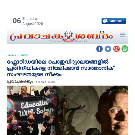
06
Thursday
August 2026
News - 2026
ഫ്ലോറിഡയിലെ പൊതുവിദ്യാലയങ്ങളിൽ
പ്രതിനിധികളെ നിയമിക്കാന്‍ സാത്താനിക്
സംഘടനയുടെ നീക്കം
പ്രവാചകശബ്ദം
11-03-2024 - Monday