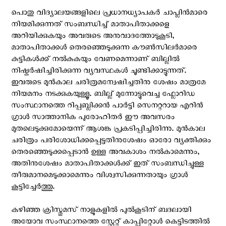
പൊതു വിദ്യാലയങ്ങളിലെ പ്രധാനധ്യാപകർ ചാപ്ലിൻമാരെ
നിയമിക്കുന്നത് സംബന്ധിച്ച് മാതാപിതാക്കളെ
അറിയിക്കുകയും അവരുടെ അനുവാദത്തോടുകൂടി,
മാതാപിതാക്കൾ തെരഞ്ഞെടുക്കുന്ന കൗൺസിലർമാരെ
കുട്ടികൾക്ക് നൽകുകയും വേണമെന്നാണ് ബില്ലിൽ
നിഷ്കർഷിച്ചിരിക്കുന്ന വ്യവസ്ഥകൾ ചൂണ്ടിക്കാട്ടുന്നത്.
ഇവരുടെ മുൻകാല ചരിത്രമന്വേഷിച്ചതിനു ശേഷം മാത്രമേ
നിയമനം നടക്കുകയുള്ളൂ. ബില്ല് മുന്നോട്ടുവെച്ച ഫ്ലോറിഡ
സംസ്ഥാനത്തെ റിപ്പബ്ലിക്കൻ പാർട്ടി സെനറ്ററായ എറിൻ
ഗ്രാൾ സാത്താനിക പുരോഹിതർ ഈ അവസരം
മുതലെടുക്കുമോയെന്ന് ആശങ്ക പ്രകടിപ്പിച്ചിരിന്നു. മുൻകാല
ചരിത്രം പരിശോധിക്കപ്പെട്ടതിനുശേഷം ഓരോ വ്യക്തിക്കും
തെരഞ്ഞെടുക്കപ്പെടാൻ ഉള്ള അവകാശം നൽകാമെന്നും,
അതിനുശേഷം മാതാപിതാക്കൾക്ക് ഇത് സംബന്ധിച്ചുള്ള
തീരുമാനമെടുക്കാമെന്നും വിശ്വസിക്കുന്നതായും ഗ്രാൾ
കൂട്ടിച്ചേർത്തു.
കഴിഞ്ഞ ക്രിസ്തുമസ് നാളുകളിൽ പുല്‍കൂടിന് ബദലായി
അയോവ സംസ്ഥാനത്തെ സ്റ്റേറ്റ് കാപ്പിറ്റോൾ കെട്ടിടത്തിൽ