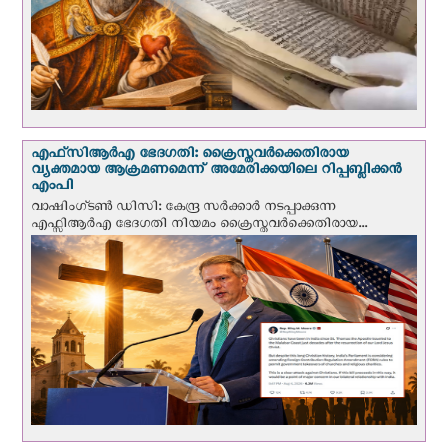
എഫ്‌സി‌ആര്‍‌എ ഭേദഗതി: ക്രൈസ്തവർക്കെതിരായ
വ്യക്തമായ ആക്രമണമെന്ന് അമേരിക്കയിലെ റിപ്പബ്ലിക്കൻ
എംപി
വാഷിംഗ്ടണ്‍ ഡി‌സി: കേന്ദ്ര സർക്കാർ നടപ്പാക്കുന്ന
എഫ്സിആർഎ ഭേദഗതി നിയമം ക്രൈസ്തവർക്കെതിരായ...