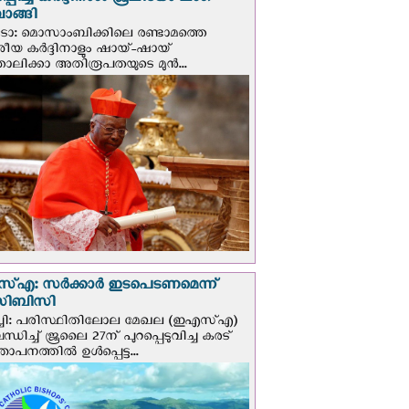
്പിച്ച കർദ്ദിനാൾ ജൂലിയോ ലംഗ
ാങ്ങി
ടോ: മൊസാംബിക്കിലെ രണ്ടാമത്തെ
േശീയ കർദ്ദിനാളും ഷായ്-ഷായ്
ോലിക്കാ അതിരൂപതയുടെ മുന്‍...
എ: സര്‍ക്കാര്‍ ഇടപെടണമെന്ന്
ി‌ബി‌സി
ചി: പരിസ്ഥിതിലോല മേഖല (ഇഎസ്എ)
ധിച്ച് ജൂലൈ 27ന് പുറപ്പെടുവിച്ച കരട്
ാപനത്തിൽ ഉൾപ്പെട്ട...