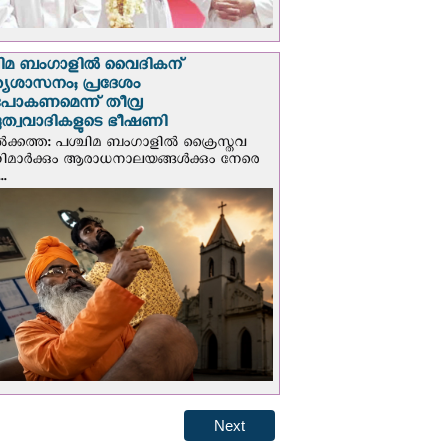
ചിമ ബംഗാളിൽ വൈദികന്
്യശാസനം; പ്രദേശം
ടുപോകണമെന്ന് തീവ്ര
ദുത്വവാദികളുടെ ഭീഷണി
‍ക്കത്ത: പശ്ചിമ ബംഗാളിൽ ക്രൈസ്തവ
ണറിമാർക്കും ആരാധനാലയങ്ങൾക്കും നേരെ
..
Next