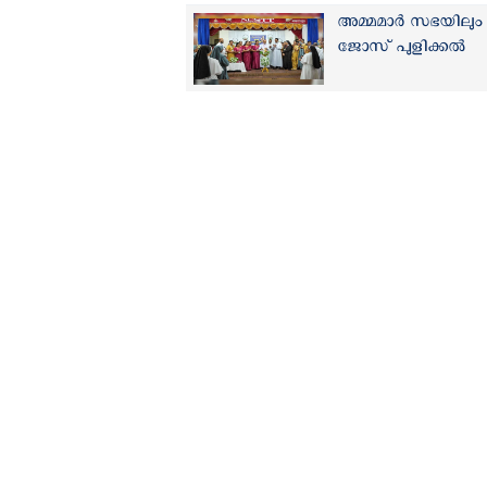
അമ്മമാർ സഭയിലും 
ജോസ് പുളിക്കൽ