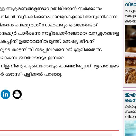
സമർപ
വിടവ
ള അക്രമണങ്ങളുണ്ടാവാതിരിക്കാൻ സർക്കാരും
മാപു
തദ്ദ
ടപടികൾ സ്വീകരിക്കണം. തലമുറകളായി അധ്വാനിക്കുന്ന
കത്ത
്കാൻ മനുഷ്യർക്ക് സാഹചര്യം ഒരുക്കേണ്ടത്
ുഷ്യർ പാർക്കുന്ന നാട്ടിലേക്കിറങ്ങാതെ വന്യമൃഗങ്ങളെ
കുപ്പിന് ഉത്തരവാദിത്വമുണ്ട്. മനുഷ്യ ജീവന്
ൂടെ കാട്ടുനീതി നടപ്പിലാക്കുവാൻ ശ്രമിക്കരുത്.
മാകുന്ന ജനതയോടും ഇന്നലെ
ബിജുവിന്റെ കുടുംബത്തോടും കാഞ്ഞിരപ്പള്ളി രൂപതയുടെ
ാർ ജോസ് പുളിക്കൽ പറഞ്ഞു.
ഇഎസ്
കെ‌സ
കൊച്
സംബന്
വിജ്ഞ