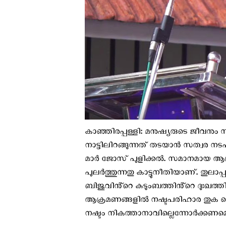
കാഞ്ഞിരപ്പള്ളി: മനുഷ്യരുടെ ജീവനും സ
നാട്ടിലിറങ്ങുന്നത് തടയാൻ സത്വര നട
മാർ ജോസ് പുളിക്കൽ. സമാനമായ ആക്
പുലർത്തുന്നതു കാട്ടുനീതിയാണ്. തുലാപ
ബിജുവിൻ്റെ കുടുംബത്തിൻ്റെ ദുഃഖത്തിൽ
ആക്രമണങ്ങളിൽ നഷ്ടപരിഹാര തുക കൊണ്
നഷ്ടം നികത്താനാവില്ലെന്നോർക്കണമെന്ന