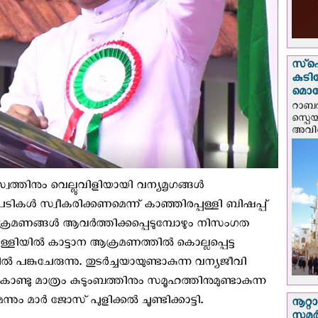
സ്‌പ
കുടി
മൊറ
റാബത
സ്പെ
അവിടെ
്വത്തിനും വെല്ലുവിളിയായി വന്യമൃഗങ്ങൾ
പടികൾ സ്വീകരിക്കണമെന്ന് കാഞ്ഞിരപ്പള്ളി ബിഷപ്പ്
രമണങ്ങൾ ആവർത്തിക്കപ്പെടുമ്പോഴും നിസംഗത
്പള്ളിയിൽ കാട്ടാന ആക്രമണത്തിൽ കൊല്ലപ്പെട്ട
 പങ്കുചേരുന്നു. തുടർച്ചയായുണ്ടാകുന്ന വന്യജീവി
ടു മാത്രം കുടുംബത്തിനും സമൂഹത്തിനുമുണ്ടാകുന്ന
ും മാർ ജോസ് പുളിക്കൽ ചൂണ്ടിക്കാട്ടി.
നൂറ്