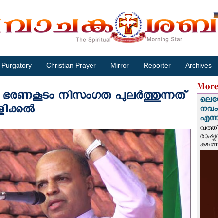
Purgatory
Christian Prayer
Mirror
Reporter
Archives
More
‍ ഭരണകൂടം നിസംഗത പുലർത്തുന്നത്
ലെയോ
ളിക്കൽ
നവംബ
എന്നീ
വത്തി
രാഷ്ട
ക്ഷണം