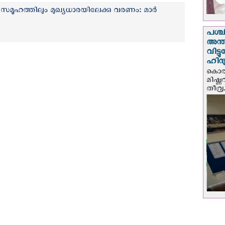
സമൂഹത്തിലും മുഖ്യധാരയിലേക്കു വരണം: മാർ
പശ്
അന്ത
വിട്
ഹിന്
കൊല്
മിഷ്
തീവ്ര.