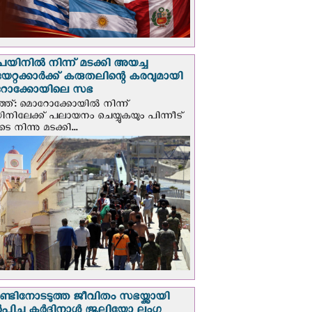
െയിനില്‍ നിന്ന് മടക്കി അയച്ച
യേറ്റക്കാര്‍ക്ക് കരുതലിന്റെ കരവുമായി
ോക്കോയിലെ സഭ
്ത്: മൊറോക്കോയിൽ നിന്ന്
യിനിലേക്ക് പലായനം ചെയ്യുകയും പിന്നീട്
 നിന്നു മടക്കി...
റാണ്ടിനോടടുത്ത ജീവിതം സഭയ്ക്കായി