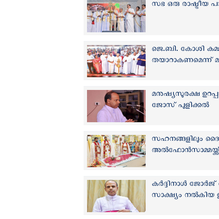
സഭ ഒരു രാഷ്ട്രീയ പ
ജെ.ബി. കോശി കമ്മീ
തയാറാകണമെന്ന് മ
മനുഷ്യസുരക്ഷ ഉറപ്പ
ജോസ് പുളിക്കൽ
സഹനങ്ങളിലും ദൈവത
അൽഫോൻസാമ്മയ്ക്ക്
കര്‍ദ്ദിനാള്‍ ജോർ
സാക്ഷ്യം നൽകിയ ഇ