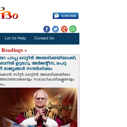
Let Us Help
Contact Us
 Readings »
 പാപ്പ ലാറ്റിൻ അമേരിക്കയിലേക്ക്;
റില്‍ ഉറുഗ്വേ, അർജന്റീന, പെറു
 രാജ്യങ്ങള്‍ സന്ദര്‍ശിക്കും
ക്കാന്‍ സിറ്റി: ലാറ്റിന്‍ അമേരിക്കയിലെ
്രത്തലവന്മാരുടെയും സഭാധികാരികളുടെയും
...