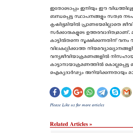
ഇതോടൊപ്പം ഇനിയും ഈ വിധത്തിലുള്
ബന്ധപ്പെട്ട സ്ഥാപനങ്ങളും സത്വര ന
കൃഷിഭൂമിയിൽ പ്രാണഭയമില്ലാതെ ജീവിക
സർക്കാരുകളുടെ ഉത്തരവാദിത്വമാണ്. മന
കാട്ടിൽതന്നെ സൂക്ഷിക്കുന്നതിന് വനം വ
വിലകല്പ‌ിക്കാത്ത നിയമവ്യാഖ്യാനങ്ങളില
വന്യജീവിയാക്രമണങ്ങളിൽ നിസഹായ
കാട്ടാനായാക്രമണത്തിൽ കൊല്ലപ്പെട്ട 
ഐക്യദാർഢ്യം അറിയിക്കുന്നതായും മ
Please Like us for more articles
Related Articles »